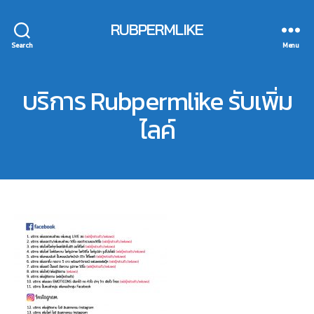
RUBPERMLIKE
Search
Menu
0
บริการ Rubpermlike รับเพิ่ม
3
ไลค์
B
/
0
y
a
1
Post
Post
d
/
author
date
m
2
in
0
2
0