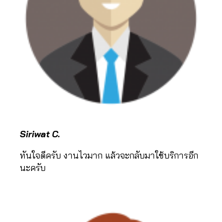
0
Siriwat C.
6
2
ทันใจดีครับ งานไวมาก แล้วจะกลับมาใช้บริการอีก
6
นะครับ
4
6
5
6
1