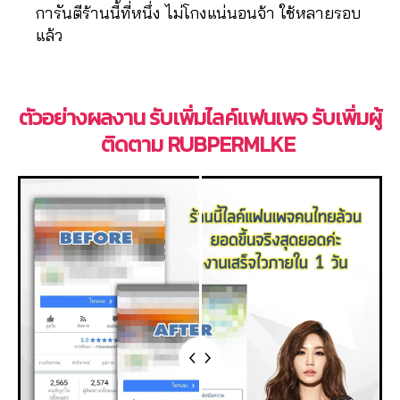
e
การันตีร้านนี้ที่หนึ่ง ไม่โกงแน่นอนจ้า ใช้หลายรอบ
,
แล้ว
T
ik
t
o
ตัวอย่างผลงาน รับเพิ่มไลค์แฟนเพจ รับเพิ่มผู้
k
ติดตาม RUBPERMLKE
vi
e
w
s
,
ก
า
ร
ต
ล
า
ด
,
ก