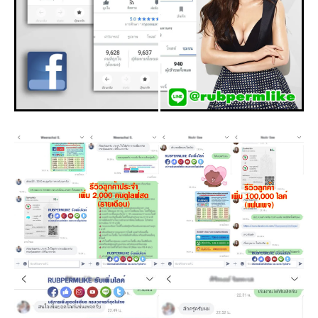
า
ร
ต
ล
า
ด
อ
อ
น
ไ
ล
น์
,
ค
อ
ม
เ
ม้
น
ti
k