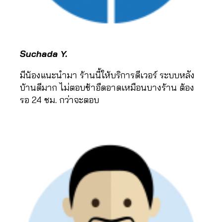
a
r
k
e
ti
Suchada Y.
n
g
มีน้องแนะนำมา ร้านนี้ให้บริการดีเวอร์ ระบบหลัง
s
บ้านดีมาก ไม่ตอบช้าอืดอาดเหมือนบางร้าน ต้อง
e
รอ 24 ชม. กว่าจะตอบ
r
vi
c
e
,
Li
k
e
T
ik
t