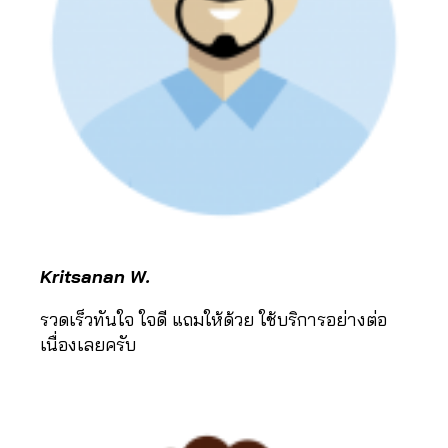
o
k
,
Li
k
e
ติ๊
ก
ต็
อ
ก
,
ti
k
t
Kritsanan W.
o
k
รวดเร็วทันใจ ใจดี แถมให้ด้วย ใช้บริการอย่างต่อ
c
เนื่องเลยครับ
o
m
m
e
n