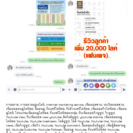
t
o
k
,
ค
อ
ม
เ
ม้
น
ติ๊
ก
ต็
อ
ก
,
ติ๊
ก
การตลาด, การตลาดออนไลน์, internet marketing service, เพิ่มยอดขาย, ระเบิดยอดขาย,
ต็
เพิ่มยอดคนดูไลฟ์สด, ปั๊มคนดู, รับแชร์ไลฟ์สด, รับจ้างแชร์ไลฟ์สด, เพิ่มยอดวิวไลฟ์สด, เพิ่มคน
ดูไลฟ์, โปรแกรมเพิ่มคนดูไลฟ์สด, รับแชร์ไลฟ์สดลงกลุ่ม, รับเพิ่มยอดวิวยูทูป, วิวยูทูป,
อ
Youtube View, รับเพิ่มยอด view youtube, ดิสไลค์ยูทูป, youtube diskike, เพิ่มยอดคนดู
ไลฟ์สด Youtube, Youtube livestraem, ไลค์ยูทูป, ไลค์ Youtube, Youtube like, Youtube
ก
views, เพิ่มวิวยูทูป, เพิ่มวิว Youtube, Youtube comment, ปั๊มคอมเม้นท์ยูทูป, เพิ่มผู้ติดตามยู
vi
ทูป, Youtube Subcribe, Youtube Follower, ปั๊มคนดู Youtube, รับแชร์ไลฟ์สด Youtube,