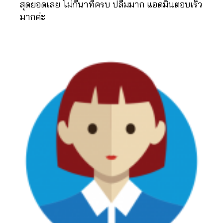
t
สุดยอดเลย ไม่กี่นาทีครบ ปลื้มมาก แอดมินตอบเร็ว
o
มากค่ะ
k
,
F
o
ll
o
w
ติ๊
ก
ต็
อ
ก
,
in
t
e
r
n
e
t
m