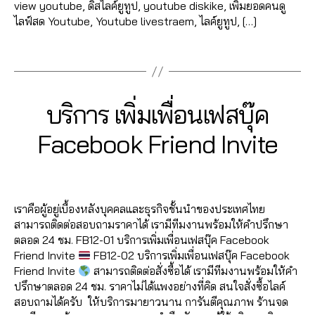
นเ
ฟ
view youtube, ดิสไลค์ยูทูป, youtube diskike, เพิ่มยอดคนดู
ไล
ว้า
ว้า
e
,
c
บ
พ
อ
ไลฟ์สด Youtube, Youtube livestraem, ไลค์ยูทูป, […]
ค์
ว
,
ว
c
,
e
เพิ่
จ
,
ลโ
โ
ขา
ปั๊
o
b
มไ
ปั๊
Tags
ล่
,
พ
ยไ
ม
m
o
ล
มไ
ระ
ส
ล
วิว
m
o
ค์
,
ล
บ
ต์
ค์
,
,
e
k
รีวิ
ค์
,
0
บ
Fa
ค
ปั๊
nt
ฟ
2
ว
Categories
F
บริการ เพิ่มเพื่อนเฟสบุ๊ค
ปั๊
6
ฟ
c
อ
ม
lik
รี
,
A
3
แ
มไ
2
อ
C
e
ม
วิว
e
,
ห
B
/
ฟ
Facebook Friend Invite
ล
E
6
ลโ
b
เม้
วิ
fa
น้า
0
y
นเ
B
ค์
4
ล่
,
o
น
,
ดีโ
c
ม้า
9
a
O
พ
ค
6
Post
Post
รั
o
O
ทำ
อ
e
,
Fa
d
/
จ
อ
5
author
date
K
บ
k
,
แ
ปั๊
b
c
m
2
fa
ม
61
เพิ่
อี
ฟ
เราคือผู้อยู่เบื้องหลังบุคคลและธุรกิจชั้นนำของประเทศไทย
ม
o
e
in
0
c
เม้
4
,
มl
โม
นเ
สามารถติดต่อสอบถามราคาได้ เรามีทีมงานพร้อมให้คำปรึกษา
วิว
o
b
2
e
น
A
ik
ชั่
พ
ตลอด 24 ชม. FB12-01 บริการเพิ่มเพื่อนเฟสบุ๊ค Facebook
เฟ
k
,
o
1
b
ท์
n
e
,
น
จ
,
Friend Invite
FB12-02 บริการเพิ่มเพื่อนเฟสบุ๊ค Facebook
ส
lik
o
o
Fa
u
รั
เฟ
ปั้
Friend Invite
สามารถติดต่อสั่งซื้อได้ เรามีทีมงานพร้อมให้คำ
บุ๊
e
k
,
o
c
c
บ
ส
มl
ปรึกษาตลอด 24 ชม. ราคาไม่ได้แพงอย่างที่คิด สนใจสั่งซื้อไลค์
ค
c
,
อ
k
,
e
hi
เพิ่
บุ๊
ik
สอบถามได้ครับ ให้บริการมายาวนาน การันตีคุณภาพ ร้านจด
ปั๊
o
อ
วิธี
b
t