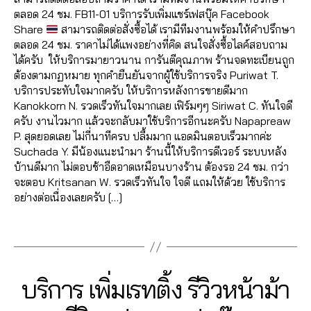
Fa
0
2
ระ
nt
บ
เข้
วิว
มไ
ม
ชั่
ตลอด 24 ชม. FB11-01 บริการรับเพิ่มแชร์เฟสบุ๊ค Facebook
c
6
0
บ
lik
เพิ่
า
,
ล
เม้
น
Share
สามารถติดต่อสั่งซื้อได้ เรามีทีมงานพร้อมให้คำปรึกษา
e
2
บ
e
,
มไ
ก
ปั๊
ค์
น
,
เฟ
ตลอด 24 ชม. ราคาไม่ได้แพงอย่างที่คิด สนใจสั่งซื้อไลค์สอบถาม
b
6
ฟ
fa
ล
ลุ่
ม
ค
ทำ
ส
ได้ครับ ให้บริการมายาวนาน การันตีคุณภาพ ร้านจดทะเบียนถูก
o
4
อ
c
ค์
,
ม
วิว
อ
แ
บุ๊
ต้องตามกฏหมาย ทุกคำยืนยันจากผู้ใช้บริการจริง Puriwat T.
o
6
ลโ
e
รีวิ
เฟ
วิ
ม
ฟ
ค
,
บริการประทับใจมากครับ ให้บริการหลังการขายดีมาก
k
5
,
ล่
,
b
ว
ส
ดีโ
เม้
นเ
เพิ่
Kanokkorn N. รวดเร็วทันใจมากเลย เฟิร์มๆๆ Siriwat C. ทันใจดี
อ
61
รั
o
แ
บุ๊
อ
,
น
พ
ม
ครับ งานไวมาก แล้วจะกลับมาใช้บริการอีกนะครับ Napapreaw
อ
4
,
บ
o
ฟ
ค
,
ปั๊
ท์
จ
,
ค
P. สุดยอดเลย ไม่กี่นาทีครบ ปลื้มมาก แอดมินตอบเร็วมากค่ะ
โต้
A
เพิ่
k
,
นเ
เพิ่
ม
Fa
ปั้
น
Suchada Y. มีน้องแนะนำมา ร้านนี้ให้บริการดีเวอร์ ระบบหลัง
ไล
n
มl
lik
พ
ม
วิว
c
มl
เข้
บ้านดีมาก ไม่ตอบช้าอืดอาดเหมือนบางร้าน ต้องรอ 24 ชม. กว่า
ค์
u
,
ik
e
จ
ผู้
เฟ
e
ik
า
จะตอบ Kritsanan W. รวดเร็วทันใจ ใจดี แถมให้ด้วย ใช้บริการ
อ
c
e
,
c
fa
ติ
ส
b
e
,
ก
อย่างต่อเนื่องเลยครับ […]
อ
hi
รั
o
c
ด
บุ๊
o
ปั๊
ลุ่
โต้
t
บ
m
e
ต
ค
,
Tags
o
ม
ม
ไล
C
เพิ่
m
b
าม
ปั๊
k
ค
,
Fa
ค์
h
ม
e
o
,
ม
ปั้
อ
c
โ
al
ย
nt
o
เพิ่
หัว
มไ
ม
e
พ
e
อ
Categories
F
บริการ เพิ่มเรทติ้ง รีวิวหน้าม้า
fa
k
,
ม
ใจ
ล
เม้
b
ส
e
,
A
ด
c
วิธี
วิว
,
ค์
น
,
o
C
ต์
a
2
แ