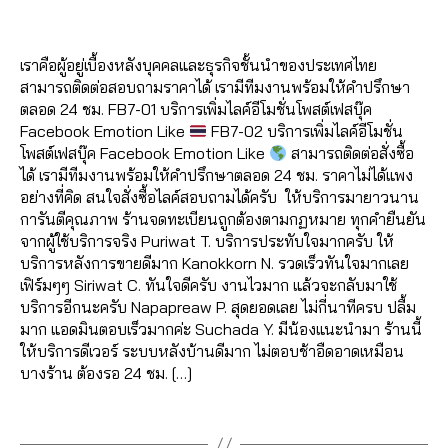
ปั้
6
a
O
e
ut
o
เพิ่
ฟ
Post
Post
ติ
O
ม
d
/
b
o
k
,
ม
อ
author
date
K
ด
แ
m
2
o
lik
ก
แ
ลโ
ต
เราคือผู้อยู่เบื้องหลังบุคคลและธุรกิจชั้นนำของประเทศไทย
ฟ
in
0
o
e
,
ด
ชร์
ล่
,
าม
สามารถติดต่อสอบถามราคาได้ เรามีทีมงานพร้อมให้คำปรึกษา
นเ
2
k
,
a
ว้า
fa
ระ
,
ตลอด 24 ชม. FB7-01 บริการเพิ่มไลค์อีโมชั่นโพสต์เฟสบุ๊ค
พ
2
วิธี
ut
ว
,
c
บ
ปั๊
Facebook Emotion Like
FB7-02 บริการเพิ่มไลค์อีโมชั่น
จ
,
แ
ol
ขา
e
บ
ม
โพสต์เฟสบุ๊ค Facebook Emotion Like
สามารถติดต่อสั่งซื้อ
ปั๊
ฮ
ik
ยไ
b
ฟ
ว้า
ได้ เรามีทีมงานพร้อมให้คำปรึกษาตลอด 24 ชม. ราคาไม่ได้แพง
มไ
คไ
e
,
ล
o
อ
ว
,
อย่างที่คิด สนใจสั่งซื้อไลค์สอบถามได้ครับ ให้บริการมายาวนาน
ล
ล
c
ค์
,
o
ลโ
ปั๊
การันตีคุณภาพ ร้านจดทะเบียนถูกต้องตามกฏหมาย ทุกคำยืนยัน
ค์
,
ค์
,
o
ค
k
,
ล่
,
ม
จากผู้ใช้บริการจริง Puriwat T. บริการประทับใจมากครับ ให้
ปั๊
ส
m
อ
รั
รั
วิว
บริการหลังการขายดีมาก Kanokkorn N. รวดเร็วทันใจมากเลย
มไ
อ
m
ม
0
บ
บ
,
เฟิร์มๆๆ Siriwat C. ทันใจดีครับ งานไวมาก แล้วจะกลับมาใช้
ล
นf
e
เม้
6
เพิ่
เพิ่
ปั๊
บริการอีกนะครับ Napapreaw P. สุดยอดเลย ไม่กี่นาทีครบ ปลื้ม
ค์
a
nt
น
2
,
มไ
มl
ม
มาก แอดมินตอบเร็วมากค่ะ Suchada Y. มีน้องแนะนำมา ร้านนี้
ค
c
lik
ทำ
6
ล
ik
วิว
ให้บริการดีเวอร์ ระบบหลังบ้านดีมาก ไม่ตอบช้าอืดอาดเหมือน
อ
e
e
,
แ
4
ค์
,
e
,
วิ
บางร้าน ต้องรอ 24 ชม. […]
ม
b
fa
ฟ
6
รีวิ
รั
ดีโ
เม้
o
c
นเ
5
ว
บ
อ
,
Tags
น
o
e
พ
61
แ
เพิ่
ปั๊
ท์
k
b
จ
4
,
,
ฟ