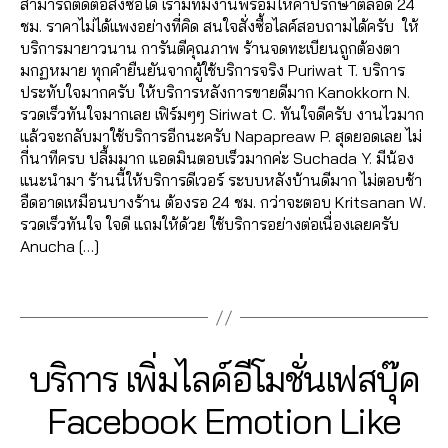
เม้
สามารถติดต่อสั่งซื้อได้ เรามีทีมงานพร้อมให้คำปรึกษาตลอด 24
วิ
e
6
fa
ลโ
Fa
น
,
ชม. ราคาไม่ได้แพงอย่างที่คิด สนใจสั่งซื้อไลค์สอบถามได้ครับ ให้
ดีโ
b
2
c
ล่
,
c
ทำ
บริการมายาวนาน การันตีคุณภาพ ร้านจดทะเบียนถูกต้องตา
อ
,
o
6
e
รั
e
แ
มกฏหมาย ทุกคำยืนยันจากผู้ใช้บริการจริง Puriwat T. บริการ
ปั๊
o
4
b
บ
b
ฟ
ประทับใจมากครับ ให้บริการหลังการขายดีมาก Kanokkorn N.
ม
k
,
6
o
เพิ่
o
นเ
รวดเร็วทันใจมากเลย เฟิร์มๆๆ Siriwat C. ทันใจดีครับ งานไวมาก
วิว
รั
5
o
มl
o
พ
แล้วจะกลับมาใช้บริการอีกนะครับ Napapreaw P. สุดยอดเลย ไม่
เฟ
บ
61
k
,
ik
k
,
จ
,
กี่นาทีครบ ปลื้มมาก แอดมินตอบเร็วมากค่ะ Suchada Y. มีน้อง
ส
เพิ่
4
,
lik
e
,
ปั้
ปั้
แนะนำมา ร้านนี้ให้บริการดีเวอร์ ระบบหลังบ้านดีมาก ไม่ตอบช้า
บุ๊
มไ
A
e
รั
มไ
มl
อืดอาดเหมือนบางร้าน ต้องรอ 24 ชม. กว่าจะตอบ Kritsanan W.
ค
,
ล
n
c
บ
ล
ik
รวดเร็วทันใจ ใจดี แถมให้ด้วย ใช้บริการอย่างต่อเนื่องเลยครับ
ปั๊
ค์
,
u
o
เพิ่
ค์
e
,
Anucha […]
ม
รีวิ
c
m
ม
เฟ
ปั๊
หัว
ว
hi
m
ย
ส
Tags
ม
ใจ
แ
t
e
อ
บุ๊
ค
,
ฟ
C
nt
ด
ค
,
อ
ปั๊
นเ
h
fa
แ
ระ
ม
ม
2
พ
al
Categories
c
F
บริการ เพิ่มไลค์อีโมชั่นเฟสบุ๊ค
ชร์
บ
เม้
A
แ
1
จ
e
e
,
บ
น
,
C
ชร์
B
/
fa
Facebook Emotion Like
e
,
b
รั
ปั๊
E
ปั้
,
0
y
c
a
o
บ
B
ม
ม