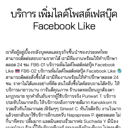
o
ลโ
แ
เพื่
ม
o
ล
อ
อ
คไ
o
ล่
,
ชร์
อ
วิว
o
2
Categories
F
บริการ เพิ่มไลค์โพสต์เฟสบุ๊ค
ค์
,
น
น
,
ล
k
ระ
,
,
น
,
A
k
,
7
ปั้
Fa
โก
ค์
,
อ
บ
เพิ่
C
เฟ
ปั๊
เพิ่
B
/
Facebook Like
มไ
c
ง
E
ส
อ
บ
มไ
ส
ม
ม
0
y
ล
B
e
รู
อ
โต้
ฟ
ล
บุ๊
วิว
ผู้
7
a
O
ค์
b
ปไ
นf
ไล
อ
Post
Post
ค์
,
ค
วิ
,
O
ติ
d
/
เฟ
o
ล
a
ค์
ลโ
,
author
date
K
เพิ่
เพิ่
ดีโ
ด
m
2
ส
o
ค์
,
c
อ
ล่
,
มไ
ม
อ
,
เราคือผู้อยู่เบื้องหลังบุคคลและธุรกิจชั้นนำของประเทศไทย
ต
in
0
บุ๊
k
,
โก
e
อ
รั
ล
แ
ปั๊
สามารถติดต่อสอบถามราคาได้ เรามีทีมงานพร้อมให้คำปรึกษา
าม
2
ค
,
เพิ่
งไ
b
โต้
บ
ค์
ชร์
ม
ตลอด 24 ชม. FB6-01 บริการเพิ่มไลค์โพสต์เฟสบุ๊ค Facebook
,
0
ระ
ม
ล
o
ไล
เพิ่
แ
,
วิว
Like
FB6-02 บริการเพิ่มไลค์โพสต์เฟสบุ๊ค Facebook Like
เพิ่
บ
เพื่
ค์
,
o
ค์
มl
ฟ
เพิ่
เฟ
สามารถติดต่อสั่งซื้อได้ เรามีทีมงานพร้อมให้คำปรึกษาตลอด 24
ม
บ
อ
โป
k
โ
ik
นเ
มไ
ส
ชม. ราคาไม่ได้แพงอย่างที่คิด สนใจสั่งซื้อไลค์สอบถามได้ครับ ให้
วิว
ปั๊
น
ร
ฟ
พ
e
,
พ
ล
บุ๊
บริการมายาวนาน การันตีคุณภาพ ร้านจดทะเบียนถูกต้องตา
วิ
ม
เฟ
เฟ
รี
,
ส
รั
จ
,
ค์
ค
,
,
มกฏหมาย ทุกคำยืนยันจากผู้ใช้บริการจริง Puriwat T. บริการ
ดีโ
ฟ
ส
ส
ห
ต์
บ
เพิ่
เพิ่
ปั๊
ประทับใจมากครับ ให้บริการหลังการขายดีมาก Kanokkorn N.
อ
อ
บุ๊
บุ๊
น้า
Fa
เพิ่
มไ
มไ
ม
รวดเร็วทันใจมากเลย เฟิร์มๆๆ Siriwat C. ทันใจดีครับ งานไวมาก
Fa
ลโ
ค
,
ค
,
ม้า
c
ม
ล
ล
หัว
แล้วจะกลับมาใช้บริการอีกนะครับ Napapreaw P. สุดยอดเลย ไม่
c
ล่
,
เพิ่
ไล
Fa
e
ย
ค์
ค์
ใจ
กี่นาทีครบ ปลื้มมาก แอดมินตอบเร็วมากค่ะ Suchada Y. มีน้อง
e
ระ
ม
ค์
c
b
อ
โ
แ
,
แนะนำมา ร้านนี้ให้บริการดีเวอร์ ระบบหลังบ้านดีมาก ไม่ตอบช้า