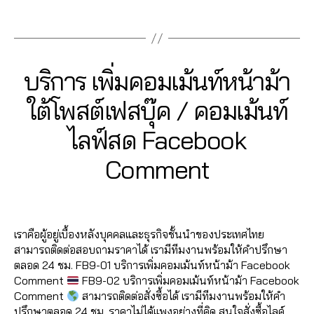
น
ค
รั
อ
,
ต
o
b
ค์
,
นเ
c
Fa
อ
บ
ปั๊
Tags
าม
o
o
รีวิ
พ
e
cr
ม
เพิ่
ม
,
k
o
,
ว
จ
,
b
b
เม้
มl
วิว
เพิ่
เพิ่
k
,
แ
ปั้
o
o
น
ik
เฟ
ม
ม
lik
ฟ
Categories
F
บริการ เพิ่มคอมเม้นท์หน้าม้า
มl
o
o
ท์
e
ส
,
วิว
ค
e
A
นเ
ik
k
,
k
,
Fa
รั
บุ๊
วิ
C
น
c
พ
ใต้โพสต์เฟสบุ๊ค / คอมเม้นท์
e
,
อ
เพิ่
E
c
บ
ค
,
ดีโ
เข้
o
จ
ปั๊
B
อ
ม
e
เพิ่
ปั๊
อ
า
m
2
ไลฟ์สด Facebook
fa
O
ม
โต้
เพื่
b
ม
ม
Fa
ก
m
O
7
c
ค
ไล
อ
o
ย
หัว
K
c
ลุ่
e
B
/
Comment
e
อ
ค์
,
น
,
o
อ
ใจ
e
ม
nt
0
y
b
ม
อ
เพิ่
k
,
ด
,
b
เฟ
fa
7
a
o
เม้
อ
Post
Post
ม
ปั้
แ
ปั๊
o
ส
c
d
/
o
น
,
โต้
author
date
เพื่
มไ
ชร์
ม
o
บุ๊
e
m
2
k
,
ปั้
ไล
อ
ล
,
แ
k
,
เราคือผู้อยู่เบื้องหลังบุคคลและธุรกิจชั้นนำของประเทศไทย
ค
b
,
in
0
วิธี
ม
ค์
น
ค์
รั
ชร์
เพิ่
สามารถติดต่อสอบถามราคาได้ เรามีทีมงานพร้อมให้คำปรึกษา
เพิ่
o
2
แ
ติ
โ
Fa
เฟ
บ
,
ม
ตลอด 24 ชม. FB9-01 บริการเพิ่มคอมเม้นท์หน้าม้า Facebook
ม
o
0
ฮ
ด
พ
c
ส
เพิ่
ปั้
หัว
Comment
FB9-02 บริการเพิ่มคอมเม้นท์หน้าม้า Facebook
ผู้
k
,
คไ
ต
ส
e
บุ๊
มไ
ม
ใจ
Comment
สามารถติดต่อสั่งซื้อได้ เรามีทีมงานพร้อมให้คำ
ติ
ก
ล
าม
ต์
b
ค
,
ล
แ
,
ปรึกษาตลอด 24 ชม. ราคาไม่ได้แพงอย่างที่คิด สนใจสั่งซื้อไลค์
ด
ด