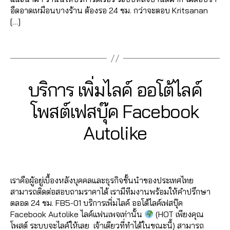
b
บ
แ
ค
e
o
ด
พ
ฟ
ปั๊
อืดอาดเหมือนบางร้าน ต้องรอ 24 ชม. กว่าจะตอบ Kritsanan
o
บ
ชร์
อ
b
o
แ
ส
,
นเ
ม
[…]
o
ฟ
,
ม
o
k
ชร์
,
แ
พ
แ
k
,
อ
เพิ่
เม้
o
เพิ่
,
อ
Tags
จ
ชร์
,
เพิ่
ลโ
มไ
น
,
k
,
ม
รั
ด
เพิ่
,
ม
ล่
,
ล
ไล
อ
ผู้
บ
เพื่
มไ
ปั้
หัว
รั
ค์
,
ค์
อ
ติ
เพิ่
อ
ล
ม
ใจ
บ
Categories
F
บริการ เพิ่มไลค์ ออโต้ไลค์
เพิ่
โ
โต้
ด
มไ
น
,
ค์
แ
,
A
เพิ่
มไ
พ
ไล
ต
ล
โก
โ
ฟ
C
เพิ่
2
มl
โพสต์เฟสบุ๊ค Facebook
ล
ส
ค์
,
าม
ค์
,
ง
E
พ
นเ
ม
7
ik
ค์
B
ต์
อ
,
วิธี
รู
ส
พ
,
เพื่
B
/
Autolike
O
e
,
แ
Fa
อ
เพิ่
แ
ปไ
แ
จ
,
O
อ
0
y
รั
ฟ
c
โต้
ม
ฮ
ล
K
อ
ปั๊
น
,
7
a
บ
นเ
e
ไล
วิว
คไ
ค์
,
Post
Post
ด
มไ
เพิ่
d
/
เพิ่
พ
b
ค์
วิ
ล
โก
author
date
เพื่
ล
ม
m
2
ม
จ
,
o
โ
ดีโ
ค์
,
งไ
อ
ค์
,
เราคือผู้อยู่เบื้องหลังบุคคลและธุรกิจชั้นนำของประเทศไทย
แ
in
0
ย
เพิ่
o
พ
อ
ส
ล
น
ปั้
,
สามารถติดต่อสอบถามราคาได้ เรามีทีมงานพร้อมให้คำปรึกษา
ชร์
2
อ
มไ
k
ส
Fa
อ
ค์
,
โก
มไ
ตลอด 24 ชม. FB5-01 บริการเพิ่มไลค์ ออโต้ไลค์เฟสบุ๊ค
,
0
ด
ล
ต์
c
นf
โป
ง
ล
Facebook Autolike ไลค์แฟนเพจเท่านั้น
(HOT เพียงคุณ
เพิ่
แ
ค์
Fa
e
a
ร
รู
ค์
โพสต์ ระบบจะไลค์ให้เลย เจ้าเดียวที่ทำได้ในขณะนี้) สามารถ
มไ
ชร์