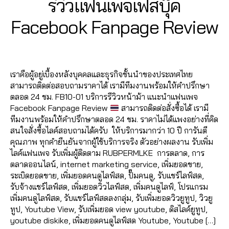
รีวิวแฟนเพจเฟสบุ๊ค
e
แ
E
วิ
ปั๊
เฟ
ปั้
o
Fa
ut
7
ชร์
b
B
ฮ
ดีโ
ม
ส
ม
k
,
c
o
B
/
Facebook Fanpage Review
O
,
o
คไ
อ
แ
บุ๊
ติ
เพิ่
e
lik
O
0
y
รั
o
ล
Fa
ชร์
K
ค
ด
,
ม
b
e
,
7
a
บ
k
,
ค์
,
Post
Post
c
,
ระ
ต
ค
o
a
d
/
เพิ่
ก
ส
author
date
e
ปั้
บ
าม
น
o
ut
m
2
ม
ด
อ
b
ม
บ
,
เข้
เราคือผู้อยู่เบื้องหลังบุคคลและธุรกิจชั้นนำของประเทศไทย
k
ol
,
in
0
แ
ว้า
นf
o
แ
ปั๊
ปั๊
า
สามารถติดต่อสอบถามราคาได้ เรามีทีมงานพร้อมให้คำปรึกษา
เพิ่
ik
2
ชร์
ว
,
a
o
ฟ
ม
ม
ก
ตลอด 24 ชม. FB10-01 บริการรีวิวหน้าม้า แนะนำแฟนเพจ
ม
e
,
0
fa
ขา
c
k
,
นเ
ฟ
ว้า
ลุ่
Facebook Fanpage Review
สามารถติดต่อสั่งซื้อได้ เรามี
ค
c
c
ยไ
e
เพิ่
พ
อ
ว
,
ม
ทีมงานพร้อมให้คำปรึกษาตลอด 24 ชม. ราคาไม่ได้แพงอย่างที่คิด
น
o
e
ล
b
ม
จ
,
ลโ
ปั๊
เฟ
สนใจสั่งซื้อไลค์สอบถามได้ครับ ให้บริการมากว่า 10 ปี การันตี
เข้
m
b
ค์
,
o
หัว
ปั๊
ล่
ม
,
ส
คุณภาพ ทุกคำยืนยันจากผู้ใช้บริการจริง ตัวอย่างผลงาน รับเพิ่ม
า
m
o
ค
o
ใจ
มไ
ระ
วิว
บุ๊
ไลค์แฟนเพจ รับเพิ่มผู้ติดตาม RUBPERMLKE การตลาด, การ
ก
e
o
อ
k
,
ล
บ
,
ค
,
ตลาดออนไลน์, internet marketing service, เพิ่มยอดขาย,
ลุ่
nt
k
,
ม
ฟ
เพิ่
ค์
,
บ
ปั๊
เพิ่
ระเบิดยอดขาย, เพิ่มยอดคนดูไลฟ์สด, ปั๊มคนดู, รับแชร์ไลฟ์สด,
ม
lik
รั
เม้
รี
,
ม
ปั๊
ฟ
ม
ม
รับจ้างแชร์ไลฟ์สด, เพิ่มยอดวิวไลฟ์สด, เพิ่มคนดูไลฟ์, โปรแกรม
Fa
e
,
บ
น
,
ห
อี
มไ
อ
วิว
ผู้
เพิ่มคนดูไลฟ์สด, รับแชร์ไลฟ์สดลงกลุ่ม, รับเพิ่มยอดวิวยูทูป, วิวยู
c
fa
เพิ่
ทำ
น้า
โม
ล
ลโ
วิ
ติ
ทูป, Youtube View, รับเพิ่มยอด view youtube, ดิสไลค์ยูทูป,
e
c
มไ
แ
ม้า
ชั่
ค์
ล่
ดีโ
,
ด
youtube diskike, เพิ่มยอดคนดูไลฟ์สด Youtube, Youtube […]
b
e
ล
ฟ
Fa