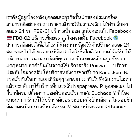
บุ๊
อ
Post
Post
ค์
,
ik
ค์
e
,
อ
,
e
,
d
/
o
ค
,
Fa
author
date
เพิ่
e
,
ส
b
น
เพิ่
ปั๊
m
2
k
,
ปั๊
c
มไ
รั
อ
o
Fa
เราคือผู้อยู่เบื้องหลังบุคคลและธุรกิจชั้นนำของประเทศไทย
ม
ม
in
0
อ
ม
e
ล
บ
นf
o
c
สามารถติดต่อสอบถามราคาได้ เรามีทีมงานพร้อมให้คำปรึกษา
เพื่
ค
2
อ
หัว
b
ค์
เพิ่
a
k
,
e
ตลอด 24 ชม. FB8-01 บริการเพิ่มยอด ถูกใจคอมเม้น Facebook
อ
อ
0
โต้
ใจ
o
แ
ม
c
ปั้
b
FB8-02 บริการเพิ่มยอด ถูกใจคอมเม้น Facebook
น
ม
,
ไล
,
o
ฟ
ย
e
มไ
o
สามารถติดต่อสั่งซื้อได้ เรามีทีมงานพร้อมให้คำปรึกษาตลอด 24
เพิ่
เม้
ค์
,
ปั๊
k
,
นเ
อ
b
ล
o
ชม. ราคาไม่ได้แพงอย่างที่คิด สนใจสั่งซื้อไลค์สอบถามได้ครับ ให้
ม
น
,
อ
ม
เพิ่
พ
ด
o
ค์
k
,
บริการมายาวนาน การันตีคุณภาพ ร้านจดทะเบียนถูกต้องตา
เพื่
ปั้
อ
แ
ม
จ
,
แ
o
เฟ
เพิ่
มกฏหมาย ทุกคำยืนยันจากผู้ใช้บริการจริง Puriwat T. บริการ
อ
ม
โต้
ชร์
หัว
เพิ่
ชร์
k
ส
ม
ประทับใจมากครับ ให้บริการหลังการขายดีมาก Kanokkorn N.
น
ติ
ไล
,
ใจ
มไ
,
ฟ
บุ๊
เพื่
รวดเร็วทันใจมากเลย เฟิร์มๆๆ Siriwat C. ทันใจดีครับ งานไวมาก
Fa
ด
ค์
ปั้
,
ล
รั
รี
ค
,
,
อ
แล้วจะกลับมาใช้บริการอีกนะครับ Napapreaw P. สุดยอดเลย ไม่
c
ต
โ
ม
เพิ่
ค์
บ
ห
ระ
น
กี่นาทีครบ ปลื้มมาก แอดมินตอบเร็วมากค่ะ Suchada Y. มีน้อง
e
าม
พ
แ
ม
โ
เพิ่
น้า
บ
เฟ
แนะนำมา ร้านนี้ให้บริการดีเวอร์ ระบบหลังบ้านดีมาก ไม่ตอบช้า
b
,
ส
ฟ
เพื่
พ
มไ
ม้า
บ
ส
อืดอาดเหมือนบางร้าน ต้องรอ 24 ชม. กว่าจะตอบ Kritsanan
o
ปั๊
ต์
นเ
อ
ส
,
ล
Fa
ปั๊
บุ๊
[…]
o
ม
Fa
พ
น
,
แ
ค์
,
c
ม
ค
,
k
ว้า
,
c
จ
,
เพิ่
อ
วิธี
e
ฟ
Tags
เพิ่
เพิ่
ว
,
e
ปั๊
ม
ด
แ
b
อ
ม
ม
ปั๊
b
มไ
เพื่
เพื่
ฮ