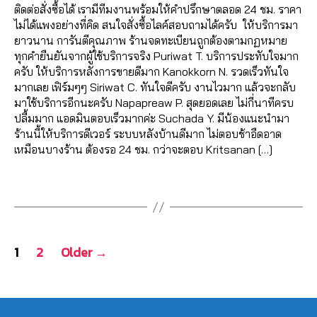
โ
c
b
c
เฟ
ปไ
เฟ
ติดต่อสั่งซื้อได้ เรามีทีมงานพร้อมให้คำปรึกษาตลอด 24 ชม. ราคา
ล
,
พ
e
o
e
ส
ล
ส
ไม่ได้แพงอย่างที่คิด สนใจสั่งซื้อไลค์สอบถามได้ครับ ให้บริการมา
ค์
,
รั
ส
,
b
o
b
บุ๊
ค์
บุ๊
,
ยาวนาน การันตีคุณภาพ ร้านจดทะเบียนถูกต้องตามกฏหมาย
เพิ่
บ
แ
o
k
o
,
ค
,
โก
ค
,
ทุกคำยืนยันจากผู้ใช้บริการจริง Puriwat T. บริการประทับใจมาก
มไ
เพิ่
อ
o
เพิ่
o
ไล
งไ
ระ
ครับ ให้บริการหลังการขายดีมาก Kanokkorn N. รวดเร็วทันใจ
ล
มไ
ด
k
,
ม
k
ค์
ล
บ
มากเลย เฟิร์มๆๆ Siriwat C. ทันใจดีครับ งานไวมาก แล้วจะกลับ
ค์
ล
เพื่
เพิ่
หัว
ฟ
ค
ค์
บ
,
มาใช้บริการอีกนะครับ Napapreaw P. สุดยอดเลย ไม่กี่นาทีครบ
แ
ค์
,
อ
ม
ใจ
รี
,
อ
โป
ปั๊
ปลื้มมาก แอดมินตอบเร็วมากค่ะ Suchada Y. มีน้องแนะนำมา
ฟ
วิธี
น
,
ผู้
,
อ
ม
ร
ม
ร้านนี้ให้บริการดีเวอร์ ระบบหลังบ้านดีมาก ไม่ตอบช้าอืดอาด
นเ
แ
โก
ติ
เพิ่
อ
เม้
เฟ
ฟ
เหมือนบางร้าน ต้องรอ 24 ชม. กว่าจะตอบ Kritsanan […]
พ
ฮ
ง
ด
ม
โต้
น
,
ส
อ
จ
,
คไ
รู
ต
เพื่
ไล
ไล
บุ๊
ลโ
Tags
เพิ่
ล
ปไ
าม
อ
ค์
,
ค์
ค
ล่
,
,
มไ
ค์
,
ล
,
น
อ
,
โ
ไล
ระ
ล
ส
ค์
,
เพิ่
เพิ่
อ
พ
ค์
บ
ค์
อ
โก
Posts
ม
ม
โต้
ส
ค
บ
โ
นf
1
2
Older
→
งไ
วิว
แ
ไล
ต์
อ
ฟ
พ
a
navigation
ล
วิ
ชร์
ค์
Fa
ม
อ
ส
,
c
ค์
,
ดีโ
,
โ
c
เม้
ลโ
แ
e
โป
อ
เพิ่
พ
e
น
ล่
,
,
อ
b
ร
Fa
มไ
ส
b