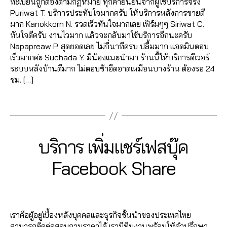
ม
ค
,
e
,
ทะเบียนถูกต้องตามกฏหมาย ทุกคำยืนยันจากผู้ใช้บริการจริง
ม
m
โต้
แ
o
C
ย
เพิ่
ปั๊
Puriwat T. บริการประทับใจมากครับ ให้บริการหลังการขายดี
หัว
m
ไล
ฮ
o
h
อ
ม
ม
มาก Kanokkorn N. รวดเร็วทันใจมากเลย เฟิร์มๆๆ Siriwat C.
ใจ
e
ค์
,
คไ
k
,
al
ด
ค
ค
ทันใจดีครับ งานไวมาก แล้วจะกลับมาใช้บริการอีกนะครับ
,
nt
อ
ล
ปั้
e
แ
น
อ
Napapreaw P. สุดยอดเลย ไม่กี่นาทีครบ ปลื้มมาก แอดมินตอบ
ปั๊
fa
อ
ค์
,
มไ
e
,
ชร์
เข้
ม
เร็วมากค่ะ Suchada Y. มีน้องแนะนำมา ร้านนี้ให้บริการดีเวอร์
ม
c
โต้
ส
ล
a
,
า
เม้
ระบบหลังบ้านดีมาก ไม่ตอบช้าอืดอาดเหมือนบางร้าน ต้องรอ 24
แ
e
ไล
อ
ค์
ut
รั
ก
น
,
ชม. […]
ชร์
b
ค์
นf
เฟ
o
บ
ลุ่
ปั้
,
o
โ
a
ส
lik
เพิ่
Tags
ม
ม
ปั้
o
พ
c
บุ๊
e
,
ม
Fa
ติ
ม
k
,
ส
e
ค
,
a
แ
c
ด
แ
ก
ต์
b
ระ
ut
ชร์
e
ต
ฟ
ด
Fa
o
2
Categories
F
บริการ เพิ่มแชร์เฟสบุ๊ค
บ
ol
fa
b
าม
นเ
ว้า
c
o
A
7
บ
ik
c
o
,
C
พ
ว
,
e
k
B
/
Facebook Share
ปั๊
e
,
E
e
o
ปั๊
จ
ขา
,
b
ฟ
0
y
ม
B
c
b
k
,
ม
ปั๊
ยไ
o
รี
,
7
a
O
ฟ
o
o
Post
Post
เพิ่
ว้า
มไ
ล
o
O
ห
d
/
อ
m
o
author
date
K
ม
ว
,
ล
ค์
,
k
,
น้า
m
2
ลโ
m
k
,
ค
ปั๊
ค์
ค
,
อี
เราคือผู้อยู่เบื้องหลังบุคคลและธุรกิจชั้นนำของประเทศไทย
ม้า
in
0
ล่
,
e
รั
น
ม
ปั๊
อ
โม
สามารถติดต่อสอบถามราคาได้ เรามีทีมงานพร้อมให้คำปรึกษา