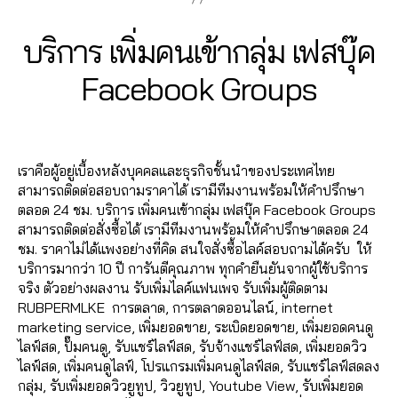
ม
ม
Fa
ฟ
o
ปั้
A
นเ
ย
วิว
c
รี
,
o
มl
n
2
พ
Categories
F
บริการ เพิ่มคนเข้ากลุ่ม เฟสบุ๊ค
อ
เฟ
e
ห
A
k
,
ik
u
3
จ
ด
ส
C
b
น้า
lik
e
c
,
B
/
fa
Facebook Groups
แ
บุ๊
E
o
ม้า
e
ปั๊
hi
0
y
c
ชร์
B
ค
,
o
Fa
c
ม
t
9
a
O
e
,
ปั๊
Post
Post
O
k
,
c
o
ค
C
d
/
b
รั
ม
author
date
K
ปั้
e
m
อ
h
m
2
o
บ
หัว
มไ
เราคือผู้อยู่เบื้องหลังบุคคลและธุรกิจชั้นนำของประเทศไทย
b
m
ม
al
in
0
o
เพิ่
ใจ
ล
สามารถติดต่อสอบถามราคาได้ เรามีทีมงานพร้อมให้คำปรึกษา
o
e
เม้
e
2
k
,
ม
,
ค์
ตลอด 24 ชม. บริการ เพิ่มคนเข้ากลุ่ม เฟสบุ๊ค Facebook Groups
o
nt
น
e
,
,
1
วิธี
แ
ปั๊
เฟ
สามารถติดต่อสั่งซื้อได้ เรามีทีมงานพร้อมให้คำปรึกษาตลอด 24
k
,
fa
ปั้
a
แ
ชร์
ม
ส
ชม. ราคาไม่ได้แพงอย่างที่คิด สนใจสั่งซื้อไลค์สอบถามได้ครับ ให้
อ
c
ม
ut
ฮ
fa
แ
บุ๊
บริการมากว่า 10 ปี การันตีคุณภาพ ทุกคำยืนยันจากผู้ใช้บริการ
อ
e
ติ
o
คไ
c
ชร์
ค
,
จริง ตัวอย่างผลงาน รับเพิ่มไลค์แฟนเพจ รับเพิ่มผู้ติดตาม
โต้
b
ด
lik
ล
e
,
ระ
RUBPERMLKE การตลาด, การตลาดออนไลน์, internet
ไล
o
ต
e
,
ค์
,
b
ปั้
บ
marketing service, เพิ่มยอดขาย, ระเบิดยอดขาย, เพิ่มยอดคนดู
ค์
,
o
าม
a
ส
o
ม
บ
ไลฟ์สด, ปั๊มคนดู, รับแชร์ไลฟ์สด, รับจ้างแชร์ไลฟ์สด, เพิ่มยอดวิว
อ
k
,
,
ut
อ
o
แ
ปั๊
ไลฟ์สด, เพิ่มคนดูไลฟ์, โปรแกรมเพิ่มคนดูไลฟ์สด, รับแชร์ไลฟ์สดลง
อ
ก
ปั๊
ol
นf
k
,
ฟ
ม
กลุ่ม, รับเพิ่มยอดวิวยูทูป, วิวยูทูป, Youtube View, รับเพิ่มยอด
โต้
ด
ม
ik
a
รั