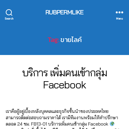
al
มไ
ปั้
e
เม้
ik
e
ล
ม
nt
RUBPERMLIKE
น
,
e
,
e
,
ค์
แ
fa
ปั้
รั
a
Search
เฟ
Menu
ฟ
c
ม
บ
ut
ส
นเ
e
ติ
เพิ่
o
บุ๊
พ
b
ด
ม
Tag:
ขายไลค์
lik
ค
,
จ
,
o
ต
ย
e
,
ระ
ปั๊
o
าม
อ
a
บ
มไ
k
,
,
ด
ut
บ
ล
ก
ปั๊
แ
ol
ปั๊
ค์
,
ด
0
ม
Categories
F
บริการ เพิ่มคนเข้ากลุ่ม
ชร์
ik
ม
ปั๊
ว้า
A
3
ว้า
,
e
,
ฟ
มไ
C
ว
,
B
/
Facebook
ว
,
รั
c
อ
ล
E
ขา
y
1
ปั๊
บ
B
o
ลโ
ค์
ยไ
2
a
O
ม
เพิ่
m
ล่
,
ค
Post
Post
ล
O
d
/
วิว
ม
m
ระ
อ
author
date
K
ค์
,
m
2
,
แ
e
บ
ม
ค
เราคือผู้อยู่เบื้องหลังบุคคลและธุรกิจชั้นนำของประเทศไทย
in
0
ปั๊
ชร์
nt
บ
เม้
อ
สามารถติดต่อสอบถามราคาได้ เรามีทีมงานพร้อมให้คำปรึกษา
2
ม
fa
lik
ฟ
น
ม
ตลอด 24 ชม. FB13-01 บริการเพิ่มคนเข้ากลุ่ม Facebook
2
วิว
c
0
e
,
อ
ท์