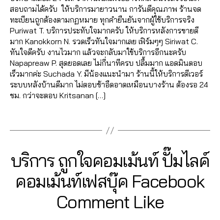
ค์
,
,
Fa
o
ระ
ค์
ฟ
,
เพิ่
สอบถามได้ครับ ให้บริการมายาวนาน การันตีคุณภาพ ร้านจด
ต
ว้า
ส
ปั๊
c
o
บ
รีวิ
นเ
ม
ทะเบียนถูกต้องตามกฏหมาย ทุกคำยืนยันจากผู้ใช้บริการจริง
าม
ว
,
อ
ม
e
k
,
บ
ว
พ
อี
Puriwat T. บริการประทับใจมากครับ ให้บริการหลังการขายดี
,
ขา
นf
ว้า
b
เพิ่
ปั๊
แ
จ
,
โม
มาก Kanokkorn N. รวดเร็วทันใจมากเลย เฟิร์มๆๆ Siriwat C.
เพิ่
ยไ
a
ว
,
o
ม
ม
ฟ
ปั๊
ชั่
ทันใจดีครับ งานไวมาก แล้วจะกลับมาใช้บริการอีกนะครับ
ม
ล
c
ปั๊
o
เพื่
ฟ
นเ
มไ
น
Napapreaw P. สุดยอดเลย ไม่กี่นาทีครบ ปลื้มมาก แอดมินตอบ
วิว
ค์
,
e
ม
k
,
อ
อ
พ
ล
Fa
เร็วมากค่ะ Suchada Y. มีน้องแนะนำมา ร้านนี้ให้บริการดีเวอร์
วิ
ค
b
วิว
เพิ่
น
ลโ
จ
ค์
,
cr
ระบบหลังบ้านดีมาก ไม่ตอบช้าอืดอาดเหมือนบางร้าน ต้องรอ 24
ดีโ
อ
o
,
ม
เฟ
ล่
,
fa
ปั๊
b
ชม. กว่าจะตอบ Kritsanan […]
อ
ม
o
ปั๊
ผู้
ส
ระ
c
มไ
o
Fa
เม้
k
ม
ติ
บุ๊
บ
Tags
e
ล
o
c
น
,
ฟ
วิว
ด
ค
,
บ
b
ค์
k
,
e
ทำ
รี
,
วิ
ต
เพิ่
ฟ
o
ค
เพิ่
b
แ
ห
ดีโ
าม
ม
อ
o
อ
ม
o
ฟ
น้า
Categories
F
บริการ ถูกใจคอมเม้นท์ ปั๊มไลค์
อ
,
,
แ
ลโ
k
ม
,
เพื่
o
นเ
A
ม้า
ปั๊
เพิ่
ชร์
ล่
,
วิธี
เม้
อ
C
k
พ
,
2
Fa
คอมเม้นท์เฟสบุ๊ค Facebook
ม
ม
E
,
รั
แ
น
น
,
เพิ่
จ
,
7
c
วิว
B
วิว
เพิ่
บ
ฮ
ท์
เพิ่
ม
ปั้
B
/
Comment Like
O
e
เฟ
วิ
มไ
เพิ่
คไ
Fa
ม
หัว
มl
O
0
y
b
ส
ดีโ
ล
มl
K
ล
c
เพื่
ใจ
ik
7
a
o