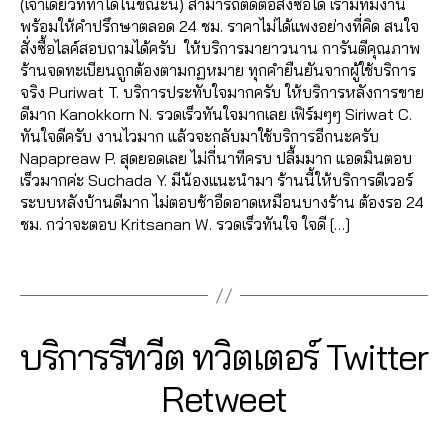
ต
w
(เจ้าเดียวที่ทำได้ในขณะนี้) สามารถติดต่อสั่งซื้อได้ เรามีทีมงาน
a
r
า
s
,
พร้อมให้คำปรึกษาตลอด 24 ชม. ราคาไม่ได้แพงอย่างที่คิด สนใจ
m
vi
ม
ก
สั่งซื้อไลค์สอบถามได้ครับ ให้บริการมายาวนาน การันตีคุณภาพ
,
c
ท
า
ร้านจดทะเบียนถูกต้องตามกฏหมาย ทุกคำยืนยันจากผู้ใช้บริการ
t
e
วิ
ร
จริง Puriwat T. บริการประทับใจมากครับ ให้บริการหลังการขาย
w
,
ต
ต
ดีมาก Kanokkorn N. รวดเร็วทันใจมากเลย เฟิร์มๆๆ Siriwat C.
it
Li
เ
ล
ทันใจดีครับ งานไวมาก แล้วจะกลับมาใช้บริการอีกนะครับ
t
k
ต
า
Napapreaw P. สุดยอดเลย ไม่กี่นาทีครบ ปลื้มมาก แอดมินตอบ
e
e
อ
ด
เร็วมากค่ะ Suchada Y. มีน้องแนะนำมา ร้านนี้ให้บริการดีเวอร์
r
t
ร์
,
,
ระบบหลังบ้านดีมาก ไม่ตอบช้าอืดอาดเหมือนบางร้าน ต้องรอ 24
r
w
ท
ก
ชม. กว่าจะตอบ Kritsanan W. รวดเร็วทันใจ ใจดี […]
e
it
วิ
า
t
t
ต
Tags
ร
w
e
เ
ต
e
r
,
ต
ล
e
t
อ
า
t
,
w
2
Categories
T
บริการรีทวีต ทวิตเตอร์ Twitter
ร์
,
ด
T
W
it
7
ปั๊
อ
IT
w
t
B
/
Retweet
T
ม
อ
it
e
0
y
E
ติ
น
t
r
7
a
R
ด
Post
Post
ไ
e