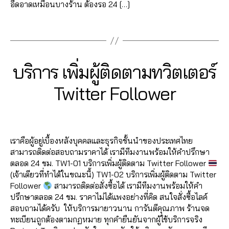
ต
ท
ก
อืดอาดเหมือนบางร้าน ต้องรอ 24 […]
อ
เ
วิ
า
ร์
,
ต
ต
Tags
ร
ระ
อ
เ
ต
เ
ร์
,
ต
ล
บิ
ปั๊
อ
า
2
Categories
T
บริการ เพิ่มผู้ติดตามทวิตเตอร์
ด
ม
ร์
,
ด
W
7
ย
ไ
ปั๊
อ
IT
B
/
Twitter Follower
อ
ล
T
ม
อ
0
y
E
ด
ค์
ติ
น
7
a
R
ข
ท
ด
Post
Post
ไ
d
/
า
วิ
ต
author
date
ล
m
2
ย
ต
า
น์
เราคือผู้อยู่เบื้องหลังบุคคลและธุรกิจชั้นนำของประเทศไทย
in
0
,
เ
ม
,
สามารถติดต่อสอบถามราคาได้ เรามีทีมงานพร้อมให้คำปรึกษา
2
รี
ต
ท
ติ
ตลอด 24 ชม. TW1-01 บริการเพิ่มผู้ติดตาม Twitter Follower
0
ท
อ
วิ
ด
(เจ้าเดียวที่ทำได้ในขณะนี้) TW1-02 บริการเพิ่มผู้ติดตาม Twitter
วี
ร์
,
ต
ต
Follower
สามารถติดต่อสั่งซื้อได้ เรามีทีมงานพร้อมให้คำ
ต
ฟ
เ
า
ปรึกษาตลอด 24 ชม. ราคาไม่ได้แพงอย่างที่คิด สนใจสั่งซื้อไลค์
ท
อ
ต
ม
สอบถามได้ครับ ให้บริการมายาวนาน การันตีคุณภาพ ร้านจด
วิ
ล
อ
ท
ทะเบียนถูกต้องตามกฏหมาย ทุกคำยืนยันจากผู้ใช้บริการจริง
ต
โ
ร์
,