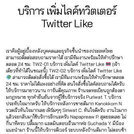
ม
อ
ด
t
,
2
Categories
T
บริการ เพิ่มไลค์ทวิตเตอร์
ไ
ร์
,
อ
T
W
7
ล
ปั๊
อ
IT
w
B
/
Twitter Like
ค์
T
ม
น
it
0
y
E
ท
ติ
ไ
t
7
a
R
วิ
ด
Post
Post
ล
e
d
/
ต
ต
author
date
น์
r
m
2
เ
า
,
V
เราคือผู้อยู่เบื้องหลังบุคคลและธุรกิจชั้นนำของประเทศไทย
in
0
ต
ม
ติ
i
สามารถติดต่อสอบถามราคาได้ เรามีทีมงานพร้อมให้คำปรึกษา
2
อ
ท
ด
e
ตลอด 24 ชม. TW2-01 บริการ เพิ่มไลค์ Twitter Like
(เจ้า
0
ร์
,
วิ
ต
w
เดียวที่ทำได้ในขณะนี้) TW2-02 บริการ เพิ่มไลค์ Twitter Like
ฟ
ต
า
s
,
สามารถติดต่อสั่งซื้อได้ เรามีทีมงานพร้อมให้คำปรึกษาตลอด
อ
เ
ม
ก
24 ชม. ราคาไม่ได้แพงอย่างที่คิด สนใจสั่งซื้อไลค์สอบถามได้ครับ
ล
ต
ท
า
ให้บริการมายาวนาน การันตีคุณภาพ ร้านจดทะเบียนถูกต้องตา
โ
อ
วิ
ร
มกฏหมาย ทุกคำยืนยันจากผู้ใช้บริการจริง Puriwat T. บริการ
ล่
ร์
,
ต
ต
ประทับใจมากครับ ให้บริการหลังการขายดีมาก Kanokkorn N.
ท
ปั๊
เ
ล
รวดเร็วทันใจมากเลย เฟิร์มๆๆ Siriwat C. ทันใจดีครับ งานไวมาก
วิ
ม
ต
า
แล้วจะกลับมาใช้บริการอีกนะครับ Napapreaw P. สุดยอดเลย ไม่
ต
ท
อ
ด
กี่นาทีครบ ปลื้มมาก แอดมินตอบเร็วมากค่ะ Suchada Y. มีน้อง
เ
วิ
ร์
,
,
แนะนำมา ร้านนี้ให้บริการดีเวอร์ ระบบหลังบ้านดีมาก ไม่ตอบช้า
ต