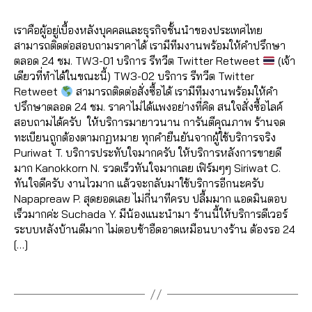
li
d
/
ต
author
date
ล
r
v
m
2
า
น์
V
เราคือผู้อยู่เบื้องหลังบุคคลและธุรกิจชั้นนำของประเทศไทย
e
in
0
ม
,
i
สามารถติดต่อสอบถามราคาได้ เรามีทีมงานพร้อมให้คำปรึกษา
s
2
ท
ติ
e
ตลอด 24 ชม. TW3-01 บริการ รีทวีต Twitter Retweet
(เจ้า
tr
0
วิ
ด
w
เดียวที่ทำได้ในขณะนี้) TW3-02 บริการ รีทวีต Twitter
e
ต
ต
s
,
Retweet
สามารถติดต่อสั่งซื้อได้ เรามีทีมงานพร้อมให้คำ
a
เ
า
ก
ปรึกษาตลอด 24 ชม. ราคาไม่ได้แพงอย่างที่คิด สนใจสั่งซื้อไลค์
m
ต
ม
า
สอบถามได้ครับ ให้บริการมายาวนาน การันตีคุณภาพ ร้านจด
,
อ
ท
ร
ทะเบียนถูกต้องตามกฏหมาย ทุกคำยืนยันจากผู้ใช้บริการจริง
t
ร์
,
วิ
ต
Puriwat T. บริการประทับใจมากครับ ให้บริการหลังการขายดี
w
ปั๊
ต
ล
มาก Kanokkorn N. รวดเร็วทันใจมากเลย เฟิร์มๆๆ Siriwat C.
it
ม
เ
า
ทันใจดีครับ งานไวมาก แล้วจะกลับมาใช้บริการอีกนะครับ
t
ท
ต
ด
Napapreaw P. สุดยอดเลย ไม่กี่นาทีครบ ปลื้มมาก แอดมินตอบ
e
วิ
อ
,
เร็วมากค่ะ Suchada Y. มีน้องแนะนำมา ร้านนี้ให้บริการดีเวอร์
r
ต
ร์
,
ก
ระบบหลังบ้านดีมาก ไม่ตอบช้าอืดอาดเหมือนบางร้าน ต้องรอ 24
r
เ
ท
า
[…]
e
ต
วิ
ร
t
อ
ต
Tags
ต
w
ร์
,
เ
ล
e
ปั๊
ต
า
e