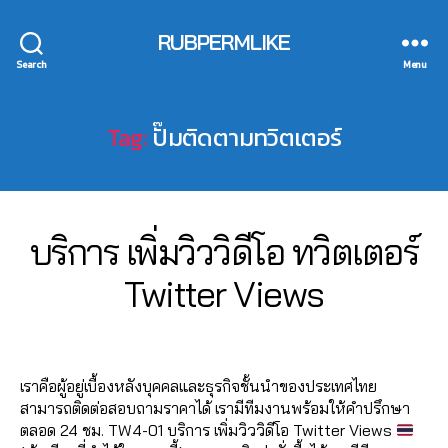
ล
it
k
t
า
t
e
RUBPERMLIKE
e
ด
e
t
r
,
Search
Menu
,
r
w
in
ก
r
it
t
า
e
t
e
Tag:
ปั๊มติดตามทวิตเตอร์
ร
t
e
r
ต
w
r
,
n
ล
e
t
e
า
e
w
t
ด
t
,
it
2
m
Categories
T
บริการ เพิ่มวิววิดีโอ ทวิตเตอร์
อ
T
W
t
7
a
อ
IT
w
e
B
/
Twitter Views
r
T
น
it
r
0
y
k
E
ไ
t
li
7
a
R
e
Post
Post
ล
e
v
d
/
ti
author
date
น์
r
e
m
2
n
,
V
เราคือผู้อยู่เบื้องหลังบุคคลและธุรกิจชั้นนำของประเทศไทย
s
in
0
g
ติ
i
สามารถติดต่อสอบถามราคาได้ เรามีทีมงานพร้อมให้คำปรึกษา
tr
2
s
ด
e
ตลอด 24 ชม. TW4-01 บริการ เพิ่มวิววิดีโอ Twitter Views
e
0
e