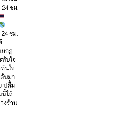
 24 ชม.
 24 ชม.
้
ตามกฏ
ะทับใจ
วทันใจ
กลับมา
 ปลื้ม
ี้ให้
บางร้าน