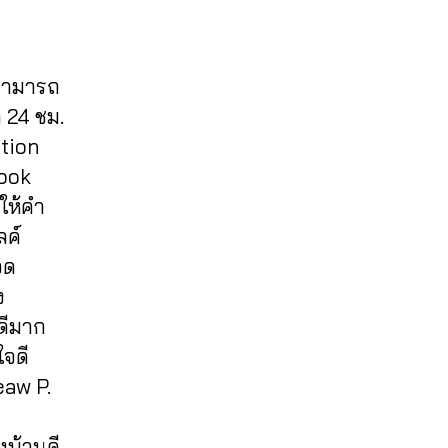
 สามารถ
 24 ชม.
otion
book
มให้คำ
ลค์
จด
ง
ดีมาก
ใจดี
eaw P.
งบ้านดี