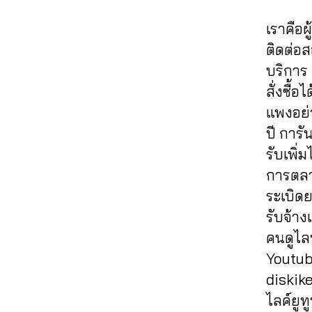
ต
61
ค์
,
ย
ส
fa
ล
าม
4
,
ปั๊
อ
ต์
c
เราคือผ
ค์
,
,
A
มไ
ด
Fa
e
ส
ติดต่อ
ปั๊
n
ล
แช
c
b
อ
ม
u
บริการ 
ค์
ร์
,
e
o
นf
ว้า
c
ค
รับ
b
สั่งซื้
ok
a
ว
hi
,
อ
เพิ่
o
,
แพงอย่า
c
ปั๊
t
ม
ม
ok
ก
e
ปี การั
ม
C
เม้
แช
,
ด
b
วิว
h
รับเพิ
น
ร์
อี
ว้า
o
,
al
ท์
fa
โม
การตลา
ว
,
o
ปั๊
e
Fa
c
ชั่
ขา
ระเบิดย
k
ม
e
,
c
e
น
ยไ
ฟ
รับจ้าง
วิว
a
e
b
เฟ
ล
รี
,
วิ
ut
คนดูไลฟ
b
o
ส
ค์
,
ห
ดีโ
o
o
ok
บุ๊
Youtube
ค
น้า
อ
lik
,
ok
,
ค
,
อ
diskik
ม้า
ปั๊
e
,
,
รับ
เพิ่
ม
Fa
ไลค์ยูทู
ม
a
ปั้
เพิ่
ม
เม้