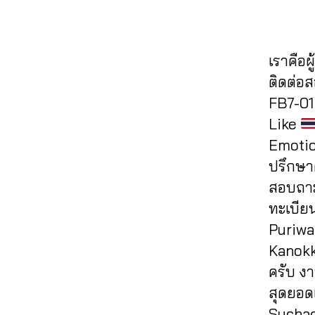
ด
o
ว
,
e
ฮ
h
แช
ok
ปั๊
b
คไ
al
ร์
,
,
ม
o
ล
e
รับ
ก
เราคือผ
วิว
ok
ค์
,
e
,
เพิ่
ด
,
,
ส
ติดต่อ
a
ม
ว้า
ปั๊
ปั้
อ
ut
FB7-01 
แช
ว
,
ม
มไ
นf
o
ร์
Like
ขา
วิว
ล
a
lik
fa
ยไ
Emotio
วิ
ค์
c
e
,
c
ล
ดีโ
เฟ
e
ปรึกษาต
a
e
ค์
,
อ
,
ส
b
ut
สอบถาม
b
ค
ปั๊
บุ๊
o
oli
o
ทะเบีย
อ
ม
ค
,
o
k
ok
ม
Puriwa
วิว
ระ
k
e
,
,
เม้
เฟ
บ
ฟ
Kanokko
c
รับ
น
,
ส
บ
รี
,
o
ครับ ง
เพิ่
ทำ
บุ๊
ปั๊
ห
m
มไ
สุดยอด
แ
ค
,
ม
น้า
m
ล
ฟ
Suchada
ปั๊
ฟ