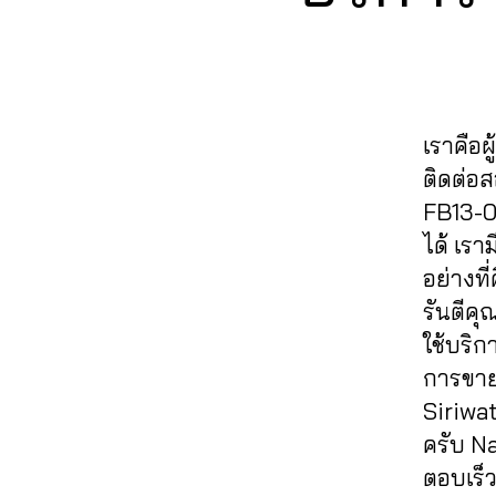
ย
E
o
a
ว
,
วิว
อ
B
ok
ut
ขา
O
เฟ
ด
,
O
o
ยไ
ส
แช
K
ปั้
lik
ล
บุ๊
ร์
,
มไ
e
,
ค์
,
ค
,
รับ
เราคือผ
ล
a
ค
ปั๊
เพิ่
ค์
ติดต่อ
ut
อ
ม
ม
เฟ
oli
ม
FB13-0
หั
แช
ส
k
เม้
วใ
ร์
ได้ เร
บุ๊
e
,
น
,
จ
,
fa
อย่างที
ค
,
c
ทำ
ปั๊
c
ระ
รันตีค
o
แ
ม
e
บ
m
ฟ
ใช้บริก
แช
b
บ
m
นเ
ร์
,
o
การขาย
ปั๊
e
พ
ปั้
ok
Siriwa
ม
nt
จ
,
ม
,
ฟ
ครับ N
lik
ปั้
แ
รับ
อ
e
,
มli
ตอบเร็ว
ฟ
เพิ่
ลโ