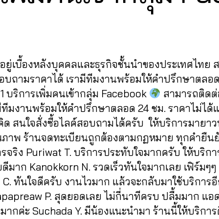
y
1
2
a
Post
Post
d
/
author
date
m
2
in
0
ู้อยู่เบื้องหลังบุคคลและธุรกิจชั้นนำของประเทศไทย
2
2
สอบถามราคาได้ เรามีทีมงานพร้อมให้คำปรึกษาตลอด
1 บริการเพิ่มคนเข้ากลุ่ม Facebook
สามารถติดต่อส
ามีทีมงานพร้อมให้คำปรึกษาตลอด 24 ชม. ราคาไม่ได้
่คิด สนใจสั่งซื้อไลค์สอบถามได้ครับ ให้บริการมายา
ุณภาพ ร้านจดทะเบียนถูกต้องตามกฏหมาย ทุกคำยืนยั
ารจริง Puriwat T. บริการประทับใจมากครับ ให้บริกา
ดีมาก Kanokkorn N. รวดเร็วทันใจมากเลย เฟิร์มๆๆ
t C. ทันใจดีครับ งานไวมาก แล้วจะกลับมาใช้บริการอ
apapreaw P. สุดยอดเลย ไม่กี่นาทีครบ ปลื้มมาก แอ
มากค่ะ Suchada Y. มีน้องแนะนำมา ร้านนี้ให้บริการด