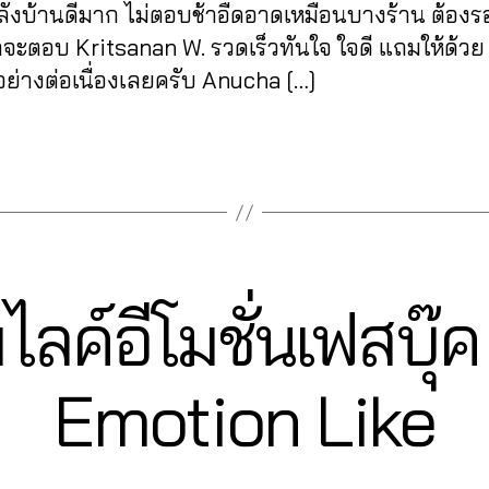
ังบ้านดีมาก ไม่ตอบช้าอืดอาดเหมือนบางร้าน ต้องร
าจะตอบ Kritsanan W. รวดเร็วทันใจ ใจดี แถมให้ด้วย 
ย่างต่อเนื่องเลยครับ Anucha […]
่มไลค์อีโมชั่นเฟสบุ
2
Emotion Like
1
B
/
0
y
6
a