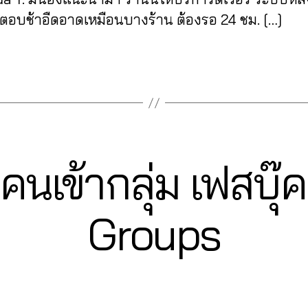
่ตอบช้าอืดอาดเหมือนบางร้าน ต้องรอ 24 ชม. […]
มคนเข้ากลุ่ม เฟสบ
2
Groups
3
B
/
0
y
9
a
Post
Post
d
/
author
date
m
2