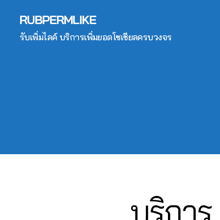
จ
,
6
,
ต
อ
ปั๊
2
RUBPERMLIKE
lik
าม
ลโ
มไ
6
e
,
ล่
,
ล
รับเพิ่มไลค์ บริการเพิ่มยอดโซเชียลครบวงจร
4
c
ปั๊
ระ
ค์
,
6
o
ม
บ
ปั๊
5
m
ว้า
บ
มไ
61
m
ว
,
ฟ
ล
4
,
e
ปั๊
อ
ค์
A
nt
ม
ลโ
ค
n
fa
วิว
ล่
,
อ
u
c
,
รับ
ม
c
e
ปั๊
เพิ่
เม้
hi
b
ม
มli
น
t
o
วิว
k
ท์
C
ok
วิ
e
,
Fa
h
,
ดีโ
รับ
c
al
ก
อ
,
เพิ่
บริการ 
Categories
F
e
e
ด
A
ปั๊
ม
b
C
e
,
ว้า
ม