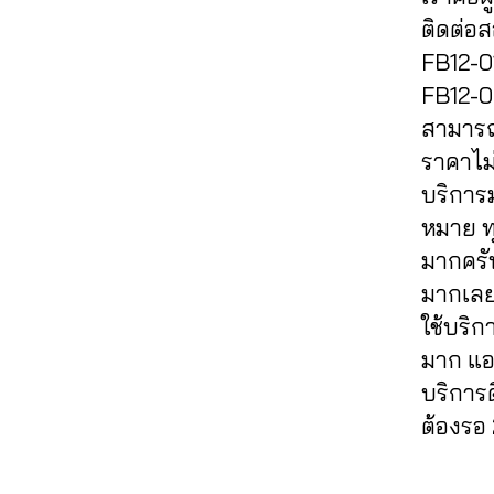
เข้
ปั้
4
Fa
พ
lik
ฟ
ฮ
า
ติดต่อ
ม
6
c
จ
e
,
อ
คไ
ก
ติ
5
FB12-01
e
ปั๊
c
ลโ
ล
ลุ่
ด
61
b
FB12-02
มไ
o
ล่
,
ค์
,
ม
ต
4
,
o
ล
m
สามารถต
รับ
ส
เฟ
าม
A
ok
ค์
m
,
เพิ่
อ
ส
ราคาไม่
,
n
,
ปั๊
e
มli
นf
บุ๊
ปั๊
u
บริการ
อี
มไ
nt
k
a
ค
,
ม
c
โม
หมาย ทุ
ล
fa
e
,
c
เพิ่
ว้า
hi
ชั่
ค์
c
มากครั
รับ
e
ม
ว
t
,
น
ค
e
เพิ่
b
ผู้
มากเลย
ปั๊
C
เฟ
อ
b
ม
o
ติ
ม
h
ใช้บริก
ส
ม
o
ย
o
ด
วิว
al
บุ๊
มาก แอ
เม้
ok
อ
k
ต
,
e
ค
,
น
,
บริการ
ด
ฟ
าม
ปั๊
e
,
เพิ่
ท์
ก
แช
รี
,
,
ต้องรอ 
ม
a
ม
Fa
ด
ร์
,
ห
เพิ่
วิว
ut
ค
c
ว้า
รับ
น้า
ม
วิ
o
Tags
น