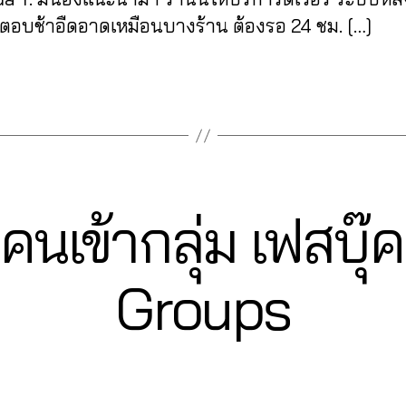
่ตอบช้าอืดอาดเหมือนบางร้าน ต้องรอ 24 ชม. […]
มคนเข้ากลุ่ม เฟสบ
2
Groups
3
B
/
0
y
9
a
Post
Post
d
/
author
date
m
2