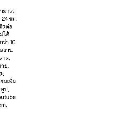
 สามารถ
 24 ชม.
ติดต่อ
่ได้
กว่า 10
งผลงาน
ลาด,
ขาย,
ด,
รมเพิ่ม
ูทูป,
youtube
em,