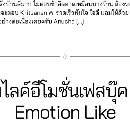
ังบ้านดีมาก ไม่ตอบช้าอืดอาดเหมือนบางร้าน ต้องร
าจะตอบ Kritsanan W. รวดเร็วทันใจ ใจดี แถมให้ด้วย 
ย่างต่อเนื่องเลยครับ Anucha […]
่มไลค์อีโมชั่นเฟสบุ
2
Emotion Like
1
B
/
0
y
6
a