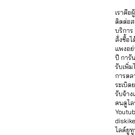
ต
61
ค์
,
ย
ส
fa
ล
าม
4
,
ปั๊
อ
ต์
c
เราคือผ
ค์
,
,
A
มไ
ด
Fa
e
ส
ติดต่อ
ปั๊
n
ล
แช
c
b
อ
ม
u
บริการ 
ค์
ร์
,
e
o
นf
ว้า
c
ค
รับ
b
สั่งซื้
ok
a
ว
hi
,
อ
เพิ่
o
,
แพงอย่า
c
ปั๊
t
ม
ม
ok
ก
e
ปี การั
ม
C
เม้
แช
,
ด
b
วิว
h
รับเพิ
น
ร์
อี
ว้า
o
,
al
ท์
fa
โม
การตลา
ว
,
o
ปั๊
e
Fa
c
ชั่
ขา
ระเบิดย
k
ม
e
,
c
e
น
ยไ
ฟ
รับจ้าง
วิว
a
e
b
เฟ
ล
รี
,
วิ
ut
คนดูไลฟ
b
o
ส
ค์
,
ห
ดีโ
o
o
ok
บุ๊
Youtube
ค
น้า
อ
lik
,
ok
,
ค
,
อ
diskik
ม้า
ปั๊
e
,
,
รับ
เพิ่
ม
Fa
ไลค์ยูทู
ม
a
ปั้
เพิ่
ม
เม้