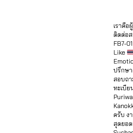
ด
o
ว
,
e
ฮ
h
แช
ok
ปั๊
b
คไ
al
ร์
,
,
ม
o
ล
e
รับ
ก
เราคือผ
วิว
ok
ค์
,
e
,
เพิ่
ด
,
,
ส
ติดต่อ
a
ม
ว้า
ปั๊
ปั้
อ
ut
FB7-01 
แช
ว
,
ม
มไ
นf
o
ร์
Like
ขา
วิว
ล
a
lik
fa
ยไ
Emotio
วิ
ค์
c
e
,
c
ล
ดีโ
เฟ
e
ปรึกษาต
a
e
ค์
,
อ
,
ส
b
ut
สอบถาม
b
ค
ปั๊
บุ๊
o
oli
o
ทะเบีย
อ
ม
ค
,
o
k
ok
ม
Puriwa
วิว
ระ
k
e
,
,
เม้
เฟ
บ
ฟ
Kanokko
c
รับ
น
,
ส
บ
รี
,
o
ครับ ง
เพิ่
ทำ
บุ๊
ปั๊
ห
m
มไ
สุดยอด
แ
ค
,
ม
น้า
m
ล
ฟ
Suchada
ปั๊
ฟ