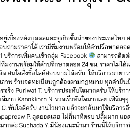
y
1
2
a
Post
Post
d
/
author
date
m
2
in
0
ู้อยู่เบื้องหลังบุคคลและธุรกิจชั้นนำของประเทศไทย
2
2
สอบถามราคาได้ เรามีทีมงานพร้อมให้คำปรึกษาตลอด
1 บริการเพิ่มคนเข้ากลุ่ม Facebook
สามารถติดต่อส
ามีทีมงานพร้อมให้คำปรึกษาตลอด 24 ชม. ราคาไม่ได้
่คิด สนใจสั่งซื้อไลค์สอบถามได้ครับ ให้บริการมายา
ุณภาพ ร้านจดทะเบียนถูกต้องตามกฏหมาย ทุกคำยืนยั
ารจริง Puriwat T. บริการประทับใจมากครับ ให้บริกา
ดีมาก Kanokkorn N. รวดเร็วทันใจมากเลย เฟิร์มๆๆ
t C. ทันใจดีครับ งานไวมาก แล้วจะกลับมาใช้บริการอ
apapreaw P. สุดยอดเลย ไม่กี่นาทีครบ ปลื้มมาก แอ
มากค่ะ Suchada Y. มีน้องแนะนำมา ร้านนี้ให้บริการด