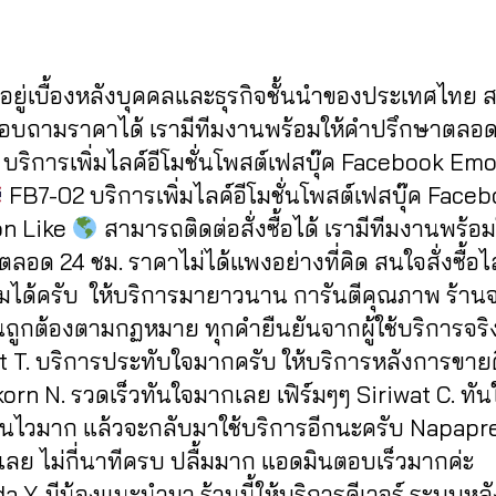
Post
Post
d
/
author
date
m
2
in
0
ู้อยู่เบื้องหลังบุคคลและธุรกิจชั้นนำของประเทศไทย
2
2
สอบถามราคาได้ เรามีทีมงานพร้อมให้คำปรึกษาตลอด
บริการเพิ่มไลค์อีโมชั่นโพสต์เฟสบุ๊ค Facebook Em
FB7-02 บริการเพิ่มไลค์อีโมชั่นโพสต์เฟสบุ๊ค Face
n Like
สามารถติดต่อสั่งซื้อได้ เรามีทีมงานพร้อ
ลอด 24 ชม. ราคาไม่ได้แพงอย่างที่คิด สนใจสั่งซื้อไ
ได้ครับ ให้บริการมายาวนาน การันตีคุณภาพ ร้าน
นถูกต้องตามกฏหมาย ทุกคำยืนยันจากผู้ใช้บริการจริ
t T. บริการประทับใจมากครับ ให้บริการหลังการขาย
rn N. รวดเร็วทันใจมากเลย เฟิร์มๆๆ Siriwat C. ทัน
านไวมาก แล้วจะกลับมาใช้บริการอีกนะครับ Napapr
เลย ไม่กี่นาทีครบ ปลื้มมาก แอดมินตอบเร็วมากค่ะ
 Y. มีน้องแนะนำมา ร้านนี้ให้บริการดีเวอร์ ระบบหลั