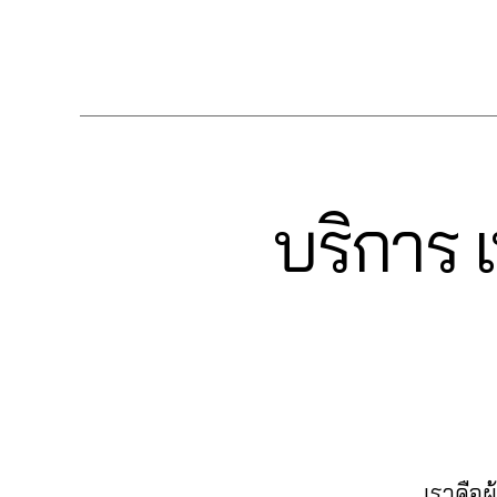
c
วิว
ut
มไ
มไ
ค
น
,
e
เฟ
oli
ล
ล
Tags
น
ทำ
b
ส
k
ค์
ค์
,
เข้
แ
o
บุ๊
e
,
เฟ
รีวิ
า
ฟ
ok
ค
c
,
ส
ว
ก
นเ
,
ปั๊
o
บุ๊
แ
ลุ่
พ
อ
ม
m
ค
,
ฟ
ม
จ
,
อ
หั
m
ระ
นเ
Fa
ปั้
บริการ เ
Categories
F
โต้
วใ
e
บ
พ
c
A
มli
ไล
จ
nt
,
บ
จ
C
e
k
ค์
,
E
ปั๊
lik
ปั๊
fa
b
e
,
B
อ
ม
e
,
ม
c
o
O
ปั๊
อ
แช
fa
ฟ
e
O
ok
ม
โต้
K
ร์
c
,
อ
b
,
ค
ไล
ปั้
e
ลโ
o
เพิ่
อ
0
ค์
ม
b
ล่
,
ok
ม
ม
6
โพ
แ
o
ระ
,
ค
เม้
2
ส
ฟ
ok
บ
วิธี
น
น
6
,
ต์
นเ
,
เราคือผ
บ
แ