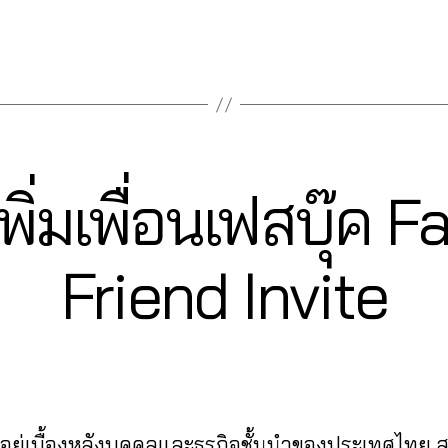
พิ่มเพื่อนเฟสบุ๊ค
2
Friend Invite
3
B
/
0
y
9
a
Post
Post
d
/
author
date
m
2
in
0
ู้อยู่เบื้องหลังบุคคลและธุรกิจชั้นนำของประเทศไทย
2