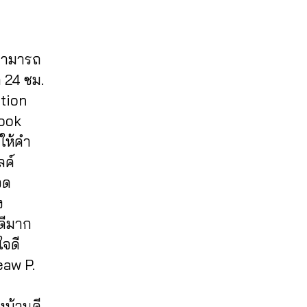
 สามารถ
 24 ชม.
otion
book
มให้คำ
ลค์
จด
ง
ดีมาก
ใจดี
eaw P.
งบ้านดี