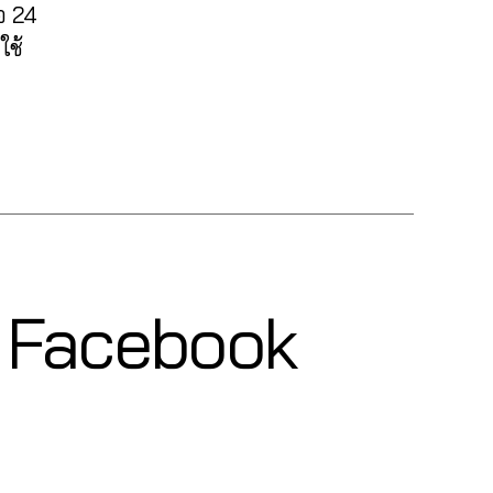
อ 24
ใช้
๊ค Facebook