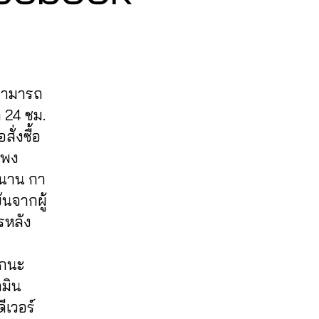
 สามารถ
 24 ชม.
ั่งซื้อ
แพง
วนาน กา
นจากผู้
รหลัง
ีกนะ
ดมิน
ีเวอร์