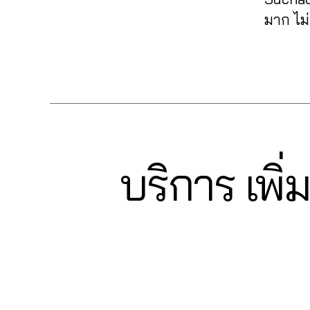
ม้า
e
ค์
,
นเ
ม
อ
Fa
มาก ไม
nt
รีวิ
พ
หั
ลโ
c
lik
ว
จ
,
วใ
ล่
,
e
e
,
แ
Tags
ปั้
จ
,
ระ
b
fa
ฟ
มli
ปั๊
บ
o
c
นเ
k
ม
บ
ok
e
พ
e
,
แช
ฟ
,
b
จ
ปั๊
ร์
,
อ
อ
o
fa
ม
ปั้
ลโ
อ
ok
c
ค
ม
บริการ เพิ่
ล่
,
Categories
F
โต้
,
e
A
อ
แ
รับ
ไล
lik
b
C
ม
0
ฟ
เพิ่
ค์
,
e
E
o
เม้
6
นเ
มli
B
อ
c
ok
O
น
2
,
พ
k
อ
o
,
O
ปั้
6
จ
,
e
,
โต้
m
K
วิธี
ม
4
ปั๊
รับ
ไล
m
แ
ติ
6
มไ
เพิ่
ค์
e
ฮ
ด
5
ล
ม
โพ
nt
คไ