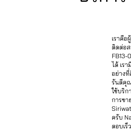
ย
E
o
a
ว
,
วิว
อ
B
ok
ut
ขา
O
เฟ
ด
,
O
o
ยไ
ส
แช
K
ปั้
lik
ล
บุ๊
ร์
,
มไ
e
,
ค์
,
ค
,
รับ
เราคือผ
ล
a
ค
ปั๊
เพิ่
ค์
ติดต่อ
ut
อ
ม
ม
เฟ
oli
ม
FB13-0
หั
แช
ส
k
เม้
วใ
ร์
ได้ เร
บุ๊
e
,
น
,
จ
,
fa
อย่างที
ค
,
c
ทำ
ปั๊
c
ระ
รันตีค
o
แ
ม
e
บ
m
ฟ
ใช้บริก
แช
b
บ
m
นเ
ร์
,
o
การขาย
ปั๊
e
พ
ปั้
ok
Siriwa
ม
nt
จ
,
ม
,
ฟ
ครับ N
lik
ปั้
แ
รับ
อ
e
,
มli
ตอบเร็ว
ฟ
เพิ่
ลโ