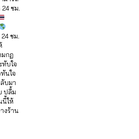
 24 ชม.
 24 ชม.
้
ตามกฏ
ะทับใจ
วทันใจ
กลับมา
 ปลื้ม
ี้ให้
บางร้าน