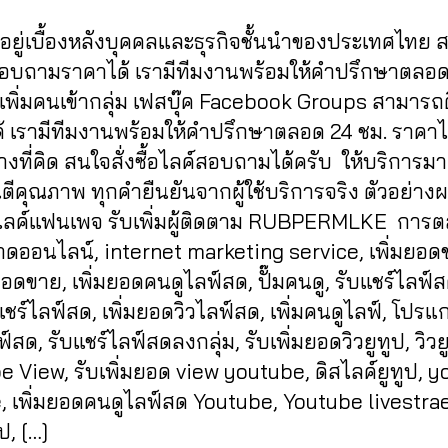
in
0
ู้อยู่เบื้องหลังบุคคลและธุรกิจชั้นนำของประเทศไทย
2
1
สอบถามราคาได้ เรามีทีมงานพร้อมให้คำปรึกษาตลอด
เพิ่มคนเข้ากลุ่ม เฟสบุ๊ค Facebook Groups สามารถ
อได้ เรามีทีมงานพร้อมให้คำปรึกษาตลอด 24 ชม. ราคาไม
งที่คิด สนใจสั่งซื้อไลค์สอบถามได้ครับ ให้บริการมา
นตีคุณภาพ ทุกคำยืนยันจากผู้ใช้บริการจริง ตัวอย่า
่มไลค์แฟนเพจ รับเพิ่มผู้ติดตาม RUBPERMLKE การต
ดออนไลน์, internet marketing service, เพิ่มยอด
อดขาย, เพิ่มยอดคนดูไลฟ์สด, ปั๊มคนดู, รับแชร์ไลฟ์ส
แชร์ไลฟ์สด, เพิ่มยอดวิวไลฟ์สด, เพิ่มคนดูไลฟ์, โปรแก
์สด, รับแชร์ไลฟ์สดลงกลุ่ม, รับเพิ่มยอดวิวยูทูป, วิวย
 View, รับเพิ่มยอด view youtube, ดิสไลค์ยูทูป, 
e, เพิ่มยอดคนดูไลฟ์สด Youtube, Youtube livestra
ป, […]