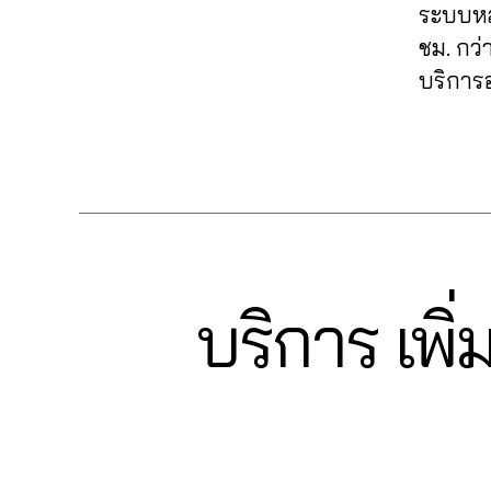
fa
k
นเ
มไ
ระบบหล
ล่
,
c
e
,
พ
ล
ชม. กว่
ระ
e
ปั๊
จ
,
ค์
,
บ
บริการอ
b
ม
ปั๊
รีวิ
0
บ
o
ค
มไ
ว
6
ฟ
ok
อ
ล
แ
Tags
2
อ
,
ม
ค์
,
ฟ
6
ลโ
lik
เม้
ปั๊
นเ
4
ล่
,
e
น
,
มไ
พ
6
รับ
c
ปั้
ล
จ
5
เพิ่
o
ม
ค์
fa
61
มli
m
ติ
ค
c
4
,
บริการ เพิ
k
Categories
F
m
ด
อ
e
A
A
e
,
e
ต
ม
b
C
n
รับ
nt
E
าม
เม้
o
u
เพิ่
B
fa
,
น
ok
c
O
ม
c
ปั๊
ท์
,
O
hi
ย
e
K
ม
Fa
วิธี
t
อ
b
ว้า
c
แ
C