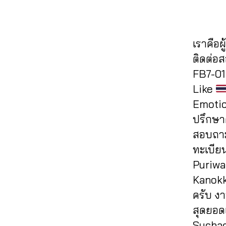
ด
o
ว
,
e
ฮ
h
แช
ok
ปั๊
b
คไ
al
ร์
,
,
ม
o
ล
e
รับ
ก
เราคือผ
วิว
ok
ค์
,
e
,
เพิ่
ด
,
,
ส
ติดต่อ
a
ม
ว้า
ปั๊
ปั้
อ
ut
FB7-01 
แช
ว
,
ม
มไ
นf
o
ร์
Like
ขา
วิว
ล
a
lik
fa
ยไ
Emotio
วิ
ค์
c
e
,
c
ล
ดีโ
เฟ
e
ปรึกษาต
a
e
ค์
,
อ
,
ส
b
ut
สอบถาม
b
ค
ปั๊
บุ๊
o
oli
o
ทะเบีย
อ
ม
ค
,
o
k
ok
ม
Puriwa
วิว
ระ
k
e
,
,
เม้
เฟ
บ
ฟ
Kanokko
c
รับ
น
,
ส
บ
รี
,
o
ครับ ง
เพิ่
ทำ
บุ๊
ปั๊
ห
m
มไ
สุดยอด
แ
ค
,
ม
น้า
m
ล
ฟ
Suchada
ปั๊
ฟ