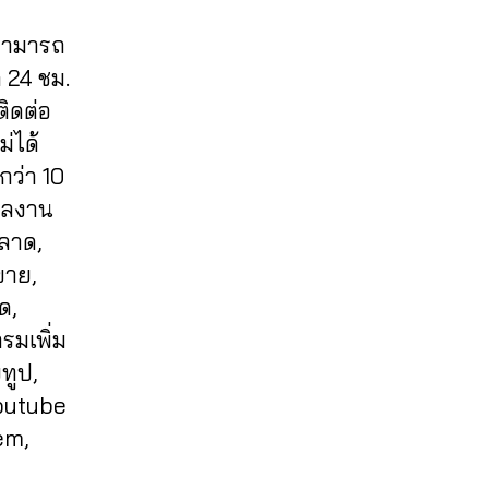
 สามารถ
 24 ชม.
ติดต่อ
่ได้
กว่า 10
งผลงาน
ลาด,
ขาย,
ด,
รมเพิ่ม
ูทูป,
youtube
em,