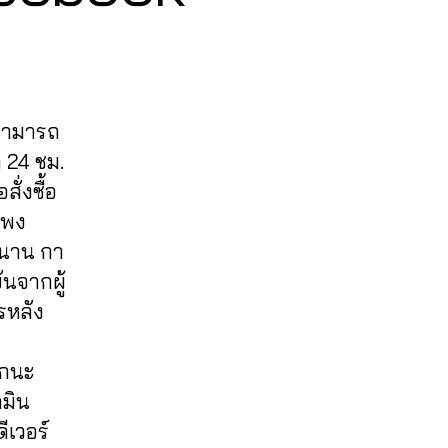
 สามารถ
 24 ชม.
ั่งซื้อ
แพง
วนาน กา
นจากผู้
รหลัง
ีกนะ
ดมิน
ีเวอร์