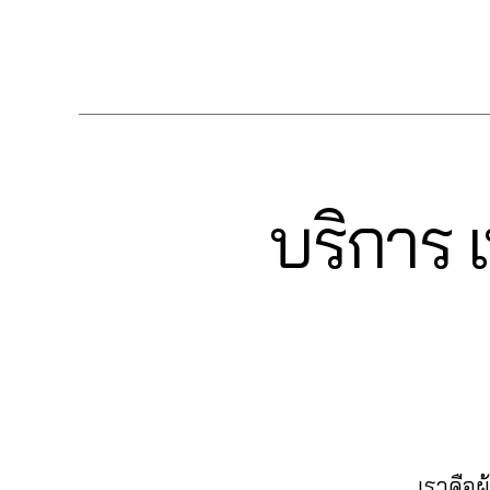
c
วิว
ut
มไ
มไ
ค
น
,
e
เฟ
oli
ล
ล
Tags
น
ทำ
b
ส
k
ค์
ค์
,
เข้
แ
o
บุ๊
e
,
เฟ
รีวิ
า
ฟ
ok
ค
c
,
ส
ว
ก
นเ
,
ปั๊
o
บุ๊
แ
ลุ่
พ
อ
ม
m
ค
,
ฟ
ม
จ
,
อ
หั
m
ระ
นเ
Fa
ปั้
บริการ เ
Categories
F
โต้
วใ
e
บ
พ
c
A
มli
ไล
จ
nt
,
บ
จ
C
e
k
ค์
,
E
ปั๊
lik
ปั๊
fa
b
e
,
B
อ
ม
e
,
ม
c
o
O
ปั๊
อ
แช
fa
ฟ
e
O
ok
ม
โต้
K
ร์
c
,
อ
b
,
ค
ไล
ปั้
e
ลโ
o
เพิ่
อ
0
ค์
ม
b
ล่
,
ok
ม
ม
6
โพ
แ
o
ระ
,
ค
เม้
2
ส
ฟ
ok
บ
วิธี
น
น
6
,
ต์
นเ
,
เราคือผ
บ
แ