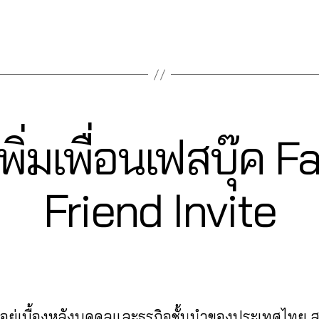
พิ่มเพื่อนเฟสบุ๊ค
2
Friend Invite
3
B
/
0
y
9
a
Post
Post
d
/
author
date
m
2
in
0
ู้อยู่เบื้องหลังบุคคลและธุรกิจชั้นนำของประเทศไทย
2