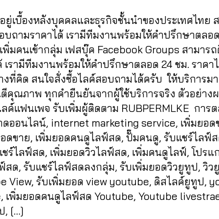
in
0
ู้อยู่เบื้องหลังบุคคลและธุรกิจชั้นนำของประเทศไทย
2
1
สอบถามราคาได้ เรามีทีมงานพร้อมให้คำปรึกษาตลอด
เพิ่มคนเข้ากลุ่ม เฟสบุ๊ค Facebook Groups สามารถ
อได้ เรามีทีมงานพร้อมให้คำปรึกษาตลอด 24 ชม. ราคาไม
งที่คิด สนใจสั่งซื้อไลค์สอบถามได้ครับ ให้บริการมา
นตีคุณภาพ ทุกคำยืนยันจากผู้ใช้บริการจริง ตัวอย่า
่มไลค์แฟนเพจ รับเพิ่มผู้ติดตาม RUBPERMLKE การต
ดออนไลน์, internet marketing service, เพิ่มยอด
อดขาย, เพิ่มยอดคนดูไลฟ์สด, ปั๊มคนดู, รับแชร์ไลฟ์ส
แชร์ไลฟ์สด, เพิ่มยอดวิวไลฟ์สด, เพิ่มคนดูไลฟ์, โปรแก
์สด, รับแชร์ไลฟ์สดลงกลุ่ม, รับเพิ่มยอดวิวยูทูป, วิวย
 View, รับเพิ่มยอด view youtube, ดิสไลค์ยูทูป, 
e, เพิ่มยอดคนดูไลฟ์สด Youtube, Youtube livestra
ป, […]