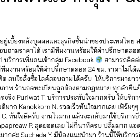
y
1
2
a
Post
Post
d
/
author
date
m
2
in
0
ู้อยู่เบื้องหลังบุคคลและธุรกิจชั้นนำของประเทศไทย
2
2
สอบถามราคาได้ เรามีทีมงานพร้อมให้คำปรึกษาตลอด
1 บริการเพิ่มคนเข้ากลุ่ม Facebook
สามารถติดต่อส
ามีทีมงานพร้อมให้คำปรึกษาตลอด 24 ชม. ราคาไม่ได้
่คิด สนใจสั่งซื้อไลค์สอบถามได้ครับ ให้บริการมายา
ุณภาพ ร้านจดทะเบียนถูกต้องตามกฏหมาย ทุกคำยืนยั
ารจริง Puriwat T. บริการประทับใจมากครับ ให้บริกา
ดีมาก Kanokkorn N. รวดเร็วทันใจมากเลย เฟิร์มๆๆ
t C. ทันใจดีครับ งานไวมาก แล้วจะกลับมาใช้บริการอ
apapreaw P. สุดยอดเลย ไม่กี่นาทีครบ ปลื้มมาก แอ
มากค่ะ Suchada Y. มีน้องแนะนำมา ร้านนี้ให้บริการด