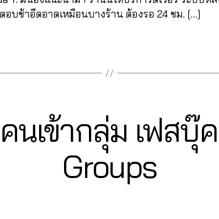
่ตอบช้าอืดอาดเหมือนบางร้าน ต้องรอ 24 ชม. […]
มคนเข้ากลุ่ม เฟสบ
2
Groups
3
B
/
0
y
9
a
Post
Post
d
/
author
date
m
2