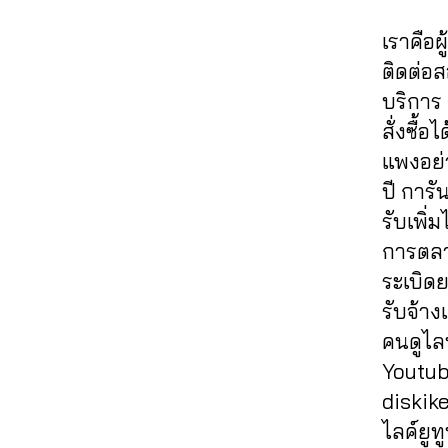
ต
61
ค์
,
ย
ส
fa
ล
าม
4
,
ปั๊
อ
ต์
c
เราคือผ
ค์
,
,
A
มไ
ด
Fa
e
ส
ติดต่อ
ปั๊
n
ล
แช
c
b
อ
ม
u
บริการ 
ค์
ร์
,
e
o
นf
ว้า
c
ค
รับ
b
สั่งซื้
ok
a
ว
hi
,
อ
เพิ่
o
,
แพงอย่า
c
ปั๊
t
ม
ม
ok
ก
e
ปี การั
ม
C
เม้
แช
,
ด
b
วิว
h
รับเพิ
น
ร์
อี
ว้า
o
,
al
ท์
fa
โม
การตลา
ว
,
o
ปั๊
e
Fa
c
ชั่
ขา
ระเบิดย
k
ม
e
,
c
e
น
ยไ
ฟ
รับจ้าง
วิว
a
e
b
เฟ
ล
รี
,
วิ
ut
คนดูไลฟ
b
o
ส
ค์
,
ห
ดีโ
o
o
ok
บุ๊
Youtube
ค
น้า
อ
lik
,
ok
,
ค
,
อ
diskik
ม้า
ปั๊
e
,
,
รับ
เพิ่
ม
Fa
ไลค์ยูทู
ม
a
ปั้
เพิ่
ม
เม้