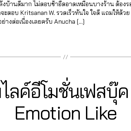
ังบ้านดีมาก ไม่ตอบช้าอืดอาดเหมือนบางร้าน ต้องร
าจะตอบ Kritsanan W. รวดเร็วทันใจ ใจดี แถมให้ด้วย 
ย่างต่อเนื่องเลยครับ Anucha […]
่มไลค์อีโมชั่นเฟสบุ
2
Emotion Like
1
B
/
0
y
6
a