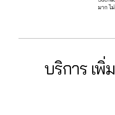
ม้า
e
ค์
,
นเ
ม
อ
Fa
มาก ไม
nt
รีวิ
พ
หั
ลโ
c
lik
ว
จ
,
วใ
ล่
,
e
e
,
แ
Tags
ปั้
จ
,
ระ
b
fa
ฟ
มli
ปั๊
บ
o
c
นเ
k
ม
บ
ok
e
พ
e
,
แช
ฟ
,
b
จ
ปั๊
ร์
,
อ
อ
o
fa
ม
ปั้
ลโ
อ
ok
c
ค
ม
บริการ เพิ่
ล่
,
Categories
F
โต้
,
e
A
อ
แ
รับ
ไล
lik
b
C
ม
0
ฟ
เพิ่
ค์
,
e
E
o
เม้
6
นเ
มli
B
อ
c
ok
O
น
2
,
พ
k
อ
o
,
O
ปั้
6
จ
,
e
,
โต้
m
K
วิธี
ม
4
ปั๊
รับ
ไล
m
แ
ติ
6
มไ
เพิ่
ค์
e
ฮ
ด
5
ล
ม
โพ
nt
คไ