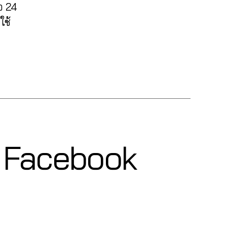
อ 24
ใช้
๊ค Facebook