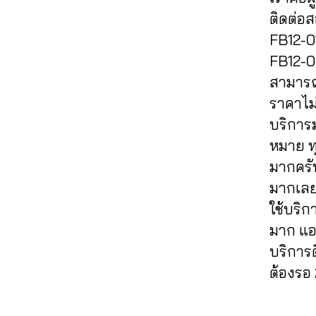
เข้
ปั้
4
Fa
พ
lik
ฟ
ฮ
า
ติดต่อ
ม
6
c
จ
e
,
อ
คไ
ก
ติ
5
FB12-01
e
ปั๊
c
ลโ
ล
ลุ่
ด
61
b
FB12-02
มไ
o
ล่
,
ค์
,
ม
ต
4
,
o
ล
m
สามารถต
รับ
ส
เฟ
าม
A
ok
ค์
m
,
เพิ่
อ
ส
ราคาไม่
,
n
,
ปั๊
e
มli
นf
บุ๊
ปั๊
u
บริการ
อี
มไ
nt
k
a
ค
,
ม
c
โม
หมาย ทุ
ล
fa
e
,
c
เพิ่
ว้า
hi
ชั่
ค์
c
มากครั
รับ
e
ม
ว
t
,
น
ค
e
เพิ่
b
ผู้
มากเลย
ปั๊
C
เฟ
อ
b
ม
o
ติ
ม
h
ใช้บริก
ส
ม
o
ย
o
ด
วิว
al
บุ๊
มาก แอ
เม้
ok
อ
k
ต
,
e
ค
,
น
,
บริการ
ด
ฟ
าม
ปั๊
e
,
เพิ่
ท์
ก
แช
รี
,
,
ต้องรอ 
ม
a
ม
Fa
ด
ร์
,
ห
เพิ่
วิว
ut
ค
c
ว้า
รับ
น้า
ม
วิ
o
Tags
น