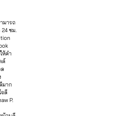
 สามารถ
 24 ชม.
otion
book
มให้คำ
ลค์
จด
ง
ดีมาก
ใจดี
eaw P.
งบ้านดี