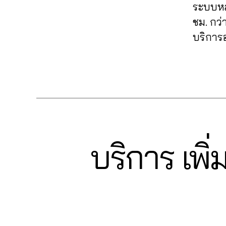
fa
k
นเ
มไ
ระบบหล
ล่
,
c
e
,
พ
ล
ชม. กว่
ระ
e
ปั๊
จ
,
ค์
,
บ
บริการอ
b
ม
ปั๊
รีวิ
0
บ
o
ค
มไ
ว
6
ฟ
ok
อ
ล
แ
Tags
2
อ
,
ม
ค์
,
ฟ
6
ลโ
lik
เม้
ปั๊
นเ
4
ล่
,
e
น
,
มไ
พ
6
รับ
c
ปั้
ล
จ
5
เพิ่
o
ม
ค์
fa
61
มli
m
ติ
ค
c
4
,
บริการ เพิ
k
Categories
F
m
ด
อ
e
A
A
e
,
e
ต
ม
b
C
n
รับ
nt
E
าม
เม้
o
u
เพิ่
B
fa
,
น
ok
c
O
ม
c
ปั๊
ท์
,
O
hi
ย
e
K
ม
Fa
วิธี
t
อ
b
ว้า
c
แ
C