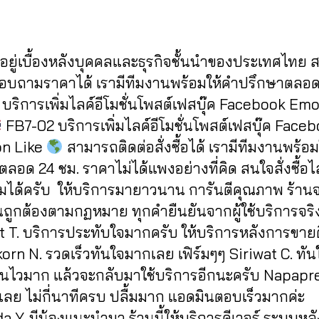
Post
Post
d
/
author
date
m
2
in
0
ู้อยู่เบื้องหลังบุคคลและธุรกิจชั้นนำของประเทศไทย
2
2
สอบถามราคาได้ เรามีทีมงานพร้อมให้คำปรึกษาตลอด
บริการเพิ่มไลค์อีโมชั่นโพสต์เฟสบุ๊ค Facebook Em
FB7-02 บริการเพิ่มไลค์อีโมชั่นโพสต์เฟสบุ๊ค Face
n Like
สามารถติดต่อสั่งซื้อได้ เรามีทีมงานพร้อ
ลอด 24 ชม. ราคาไม่ได้แพงอย่างที่คิด สนใจสั่งซื้อไ
ได้ครับ ให้บริการมายาวนาน การันตีคุณภาพ ร้าน
นถูกต้องตามกฏหมาย ทุกคำยืนยันจากผู้ใช้บริการจริ
t T. บริการประทับใจมากครับ ให้บริการหลังการขาย
rn N. รวดเร็วทันใจมากเลย เฟิร์มๆๆ Siriwat C. ทัน
านไวมาก แล้วจะกลับมาใช้บริการอีกนะครับ Napapr
เลย ไม่กี่นาทีครบ ปลื้มมาก แอดมินตอบเร็วมากค่ะ
 Y. มีน้องแนะนำมา ร้านนี้ให้บริการดีเวอร์ ระบบหลั