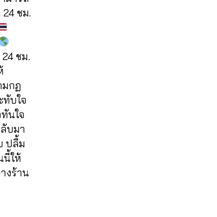
 24 ชม.
 24 ชม.
้
ตามกฏ
ะทับใจ
วทันใจ
กลับมา
 ปลื้ม
ี้ให้
บางร้าน