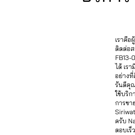
ย
E
o
a
ว
,
วิว
อ
B
ok
ut
ขา
O
เฟ
ด
,
O
o
ยไ
ส
แช
K
ปั้
lik
ล
บุ๊
ร์
,
มไ
e
,
ค์
,
ค
,
รับ
เราคือผ
ล
a
ค
ปั๊
เพิ่
ค์
ติดต่อ
ut
อ
ม
ม
เฟ
oli
ม
FB13-0
หั
แช
ส
k
เม้
วใ
ร์
ได้ เร
บุ๊
e
,
น
,
จ
,
fa
อย่างที
ค
,
c
ทำ
ปั๊
c
ระ
รันตีค
o
แ
ม
e
บ
m
ฟ
ใช้บริก
แช
b
บ
m
นเ
ร์
,
o
การขาย
ปั๊
e
พ
ปั้
ok
Siriwa
ม
nt
จ
,
ม
,
ฟ
ครับ N
lik
ปั้
แ
รับ
อ
e
,
มli
ตอบเร็ว
ฟ
เพิ่
ลโ