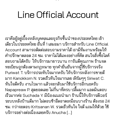
li
อ
ข
3
n
ด
า
B
/
Categories
LI
Line Official Account
e
ข
N
ย
,
0
y
O
า
E
รั
2
a
A
ย
,
O
Post
Post
บ
d
/
F
,
รั
author
date
FI
เ
m
2
รั
บ
C
เราคือผู้อยู่เบื้องหลังบุคคลและธุรกิจชั้นนำของประเทศไทย เจ้า
พิ่
in
0
บ
เ
I
เดียวในประเทศไทย ยืนที่ 1 เสมอมา บริการสำหรับ Line Official
ม
2
เ
A
พิ่
Account สามารถติดต่อสอบถามราคาได้ เรามีทีมงานพร้อมให้
ผู้
0
L
พิ่
ม
A
คำปรึกษาตลอด 24 ชม. ราคาไม่ได้แพงอย่างที่คิด สนใจสั่งซื้อไลค์
ติ
ม
ผู้
C
สอบถามได้ครับ ให้บริการมายาวนาน การันตีคุณภาพ ร้านจด
ด
ผู้
ติ
C
ทะเบียนถูกต้องตามกฏหมาย ทุกคำยืนยันจากผู้ใช้บริการจริง
ต
O
ติ
ด
Puriwat T. บริการประทับใจมากครับ ให้บริการหลังการขายดี
U
า
ด
ต
N
มาก Kanokkorn N. รวดเร็วทันใจมากเลย เฟิร์มๆๆ Siriwat C.
ม
ต
า
T
ทันใจดีครับ งานไวมาก แล้วจะกลับมาใช้บริการอีกนะครับ
Li
า
ม
Napapreaw P. สุดยอดเลย ไม่กี่นาทีครบ ปลื้มมาก แอดมินตอบ
n
ม
Li
เร็วมากค่ะ Suchada Y. มีน้องแนะนำมา ร้านนี้ให้บริการดีเวอร์
e
Li
n
ระบบหลังบ้านดีมาก ไม่ตอบช้าอืดอาดเหมือนบางร้าน ต้องรอ 24
@
n
e
ชม. กว่าจะตอบ Kritsanan W. รวดเร็วทันใจ ใจดี แถมให้ด้วย ใช้
,
e
@
บริการอย่างต่อเนื่องเลยครับ Anucha […]
รั
@
,