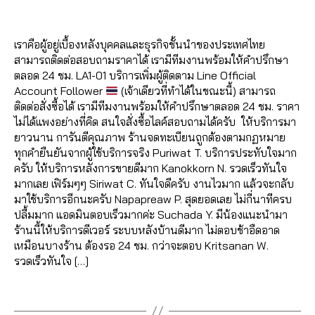
7
a
FI
ด
li
า
Post
Post
C
d
/
,
n
ด
author
date
I
m
2
ก
A
e
,
เราคือผู้อยู่เบื้องหลังบุคคลและธุรกิจชั้นนำของประเทศไทย
in
0
L
า
o
ก
สามารถติดต่อสอบถามราคาได้ เรามีทีมงานพร้อมให้คำปรึกษา
A
2
ร
ff
า
C
ตลอด 24 ชม. LA1-01 บริการเพิ่มผู้ติดตาม Line Official
0
ต
ic
C
ร
Account Follower
(เจ้าเดียวที่ทำได้ในขณะนี้) สามารถ
ล
O
ia
ต
ติดต่อสั่งซื้อได้ เรามีทีมงานพร้อมให้คำปรึกษาตลอด 24 ชม. ราคา
U
า
l
ล
N
ไม่ได้แพงอย่างที่คิด สนใจสั่งซื้อไลค์สอบถามได้ครับ ให้บริการมา
ด
a
T
า
ยาวนาน การันตีคุณภาพ ร้านจดทะเบียนถูกต้องตามกฏหมาย
อ
c
ด
ทุกคำยืนยันจากผู้ใช้บริการจริง Puriwat T. บริการประทับใจมาก
อ
c
อ
ครับ ให้บริการหลังการขายดีมาก Kanokkorn N. รวดเร็วทันใจ
น
o
อ
มากเลย เฟิร์มๆๆ Siriwat C. ทันใจดีครับ งานไวมาก แล้วจะกลับ
ไ
u
น
มาใช้บริการอีกนะครับ Napapreaw P. สุดยอดเลย ไม่กี่นาทีครบ
ล
n
ไ
ปลื้มมาก แอดมินตอบเร็วมากค่ะ Suchada Y. มีน้องแนะนำมา
น์
,
t
,
ล
ร้านนี้ให้บริการดีเวอร์ ระบบหลังบ้านดีมาก ไม่ตอบช้าอืดอาด
ระ
li
น์
,
เหมือนบางร้าน ต้องรอ 24 ชม. กว่าจะตอบ Kritsanan W.
เบิ
n
ระ
รวดเร็วทันใจ […]
ด
e
เบิ
ย
@
ด
Tags
อ
,
ย
ด
0