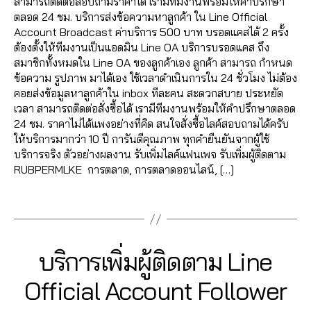
สามารถติดต่อสอบถามราคาได้ เรามีทีมงานพร้อมให้คำปรึกษา
2
O
ia
ต
ตลอด 24 ชม. บริการส่งข้อความหาลูกค้า ใน Line Official
0
U
l
0
า
N
Account Broadcast ค่าบริการ 500 บาท บรอดแคสได้ 2 ครั้ง
a
6
T
ม
ต้องตั้งให้ทีมงานเป็นแอดมิน Line OA บริการบรอดแคส ถึง
c
2
ไ
สมาชิกทั้งหมดใน Line OA ของลูกค้าเอง ลูกค้า สามารถ กำหนด
c
6
ล
ข้อความ รูปภาพ มาได้เอง ใช้เวลาดำเนินการใน 24 ชั่วโมง ไม่ต้อง
o
4
น์
คอยส่งข้อมูลหาลูกค้าใน inbox ทีละคน สะดวกสบาย ประหยัด
u
6
แ
เวลา สามารถติดต่อสั่งซื้อได้ เรามีทีมงานพร้อมให้คำปรึกษาตลอด
n
5
อ
24 ชม. ราคาไม่ได้แพงอย่างที่คิด สนใจสั่งซื้อไลค์สอบถามได้ครับ
t
,
6
ด
ให้บริการมากว่า 10 ปี การันตีคุณภาพ ทุกคำยืนยันจากผู้ใช้
li
1
,
บริการจริง ตัวอย่างผลงาน รับเพิ่มไลค์แฟนเพจ รับเพิ่มผู้ติดตาม
n
4
,
li
RUBPERMLKE การตลาด, การตลาดออนไลน์, […]
e
F
n
@
ol
e
Tags
,
lo
@
ก
w
,
า
Li
ก
2
Categories
LI
บริการเพิ่มผู้ติดตาม Line
ร
n
า
N
7
ต
e
ร
E
B
/
Official Account Follower
ล
@
O
ต
0
y
า
F
,
ล