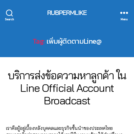
A
k
c
RUBPERMLIKE
e
c
ti
Search
Menu
o
n
u
g
n
Tag:
เพิ่มผู้ติดตามLine@
s
t
e
B
r
r
vi
o
c
a
Categories
LI
บริการส่งข้อความหาลูกค้า ใน
e
,
d
N
Li
c
E
2
Line Official Account
n
O
a
7
e
,
F
st
B
/
Broadcast
FI
li
เ
C
0
y
n
I
พิ่
7
a
e
A
Post
Post
ม
d
/
L
o
author
date
ผู้
A
m
2
ff
ติ
C
เราคือผู้อยู่เบื้องหลังบุคคลและธุรกิจชั้นนำของประเทศไทย
in
0
ic
C
ด