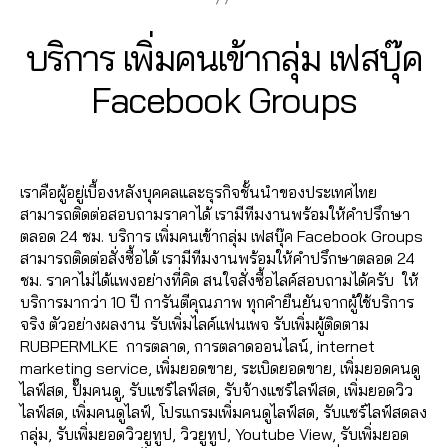
ม
ม
Fa
ฟ
o
ปั้
A
นเ
ย
วิว
c
รี
,
o
มl
n
2
พ
Categories
F
บริการ เพิ่มคนเข้ากลุ่ม เฟสบุ๊ค
อ
เฟ
e
ห
A
k
,
ik
u
3
จ
ด
ส
C
b
น้า
lik
e
c
,
B
/
fa
Facebook Groups
แ
บุ๊
E
o
ม้า
e
ปั๊
hi
0
y
c
ชร์
B
ค
,
o
Fa
c
ม
t
9
a
O
e
,
ปั๊
Post
Post
O
k
,
c
o
ค
C
d
/
b
รั
ม
author
date
K
ปั้
e
m
อ
h
m
2
o
บ
หัว
มไ
เราคือผู้อยู่เบื้องหลังบุคคลและธุรกิจชั้นนำของประเทศไทย
b
m
ม
al
in
0
o
เพิ่
ใจ
ล
สามารถติดต่อสอบถามราคาได้ เรามีทีมงานพร้อมให้คำปรึกษา
o
e
เม้
e
2
k
,
ม
,
ค์
ตลอด 24 ชม. บริการ เพิ่มคนเข้ากลุ่ม เฟสบุ๊ค Facebook Groups
o
nt
น
e
,
,
1
วิธี
แ
ปั๊
เฟ
สามารถติดต่อสั่งซื้อได้ เรามีทีมงานพร้อมให้คำปรึกษาตลอด 24
k
,
fa
ปั้
a
แ
ชร์
ม
ส
ชม. ราคาไม่ได้แพงอย่างที่คิด สนใจสั่งซื้อไลค์สอบถามได้ครับ ให้
อ
c
ม
ut
ฮ
fa
แ
บุ๊
บริการมากว่า 10 ปี การันตีคุณภาพ ทุกคำยืนยันจากผู้ใช้บริการ
อ
e
ติ
o
คไ
c
ชร์
ค
,
จริง ตัวอย่างผลงาน รับเพิ่มไลค์แฟนเพจ รับเพิ่มผู้ติดตาม
โต้
b
ด
lik
ล
e
,
ระ
RUBPERMLKE การตลาด, การตลาดออนไลน์, internet
ไล
o
ต
e
,
ค์
,
b
ปั้
บ
marketing service, เพิ่มยอดขาย, ระเบิดยอดขาย, เพิ่มยอดคนดู
ค์
,
o
าม
a
ส
o
ม
บ
ไลฟ์สด, ปั๊มคนดู, รับแชร์ไลฟ์สด, รับจ้างแชร์ไลฟ์สด, เพิ่มยอดวิว
อ
k
,
,
ut
อ
o
แ
ปั๊
ไลฟ์สด, เพิ่มคนดูไลฟ์, โปรแกรมเพิ่มคนดูไลฟ์สด, รับแชร์ไลฟ์สดลง
อ
ก
ปั๊
ol
นf
k
,
ฟ
ม
กลุ่ม, รับเพิ่มยอดวิวยูทูป, วิวยูทูป, Youtube View, รับเพิ่มยอด
โต้
ด
ม
ik
a
รั