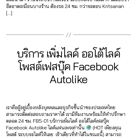
b
บ
แ
ค
e
o
ด
พ
ฟ
ปั๊
อืดอาดเหมือนบางร้าน ต้องรอ 24 ชม. กว่าจะตอบ Kritsanan
o
บ
ชร์
อ
b
o
แ
ส
,
นเ
ม
[…]
o
ฟ
,
ม
o
k
ชร์
,
แ
พ
แ
k
,
อ
เพิ่
เม้
o
เพิ่
,
อ
Tags
จ
ชร์
,
เพิ่
ลโ
มไ
น
,
k
,
ม
รั
ด
เพิ่
,
ม
ล่
,
ล
ไล
อ
ผู้
บ
เพื่
มไ
ปั้
หัว
รั
ค์
,
ค์
อ
ติ
เพิ่
อ
ล
ม
ใจ
บ
Categories
F
บริการ เพิ่มไลค์ ออโต้ไลค์
เพิ่
โ
โต้
ด
มไ
น
,
ค์
แ
,
A
เพิ่
มไ
พ
ไล
ต
ล
โก
โ
ฟ
C
เพิ่
2
มl
โพสต์เฟสบุ๊ค Facebook
ล
ส
ค์
,
าม
ค์
,
ง
E
พ
นเ
ม
7
ik
ค์
B
ต์
อ
,
วิธี
รู
ส
พ
,
เพื่
B
/
Autolike
O
e
,
แ
Fa
อ
เพิ่
แ
ปไ
แ
จ
,
O
อ
0
y
รั
ฟ
c
โต้
ม
ฮ
ล
K
อ
ปั๊
น
,
7
a
บ
นเ
e
ไล
วิว
คไ
ค์
,
Post
Post
ด
มไ
เพิ่
d
/
เพิ่
พ
b
ค์
วิ
ล
โก
author
date
เพื่
ล
ม
m
2
ม
จ
,
o
โ
ดีโ
ค์
,
งไ
อ
ค์
,
เราคือผู้อยู่เบื้องหลังบุคคลและธุรกิจชั้นนำของประเทศไทย
แ
in
0
ย
เพิ่
o
พ
อ
ส
ล
น
ปั้
,
สามารถติดต่อสอบถามราคาได้ เรามีทีมงานพร้อมให้คำปรึกษา
ชร์
2
อ
มไ
k
ส
Fa
อ
ค์
,
โก
มไ
ตลอด 24 ชม. FB5-01 บริการเพิ่มไลค์ ออโต้ไลค์เฟสบุ๊ค
,
0
ด
ล
ต์
c
นf
โป
ง
ล
Facebook Autolike ไลค์แฟนเพจเท่านั้น
(HOT เพียงคุณ
เพิ่
แ
ค์
Fa
e
a
ร
รู
ค์
โพสต์ ระบบจะไลค์ให้เลย เจ้าเดียวที่ทำได้ในขณะนี้) สามารถ
มไ
ชร์