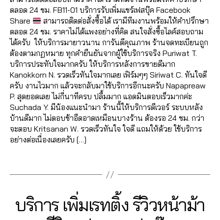
Fa
0
2
ระ
nt
บ
เข้
วิว
มไ
ม
ชั่
ตลอด 24 ชม. FB11-01 บริการรับเพิ่มแชร์เฟสบุ๊ค Facebook
c
6
0
บ
lik
เพิ่
า
,
ล
เม้
น
Share
สามารถติดต่อสั่งซื้อได้ เรามีทีมงานพร้อมให้คำปรึกษา
e
2
บ
e
,
มไ
ก
ปั๊
ค์
น
,
เฟ
ตลอด 24 ชม. ราคาไม่ได้แพงอย่างที่คิด สนใจสั่งซื้อไลค์สอบถาม
b
6
ฟ
fa
ล
ลุ่
ม
ค
ทำ
ส
ได้ครับ ให้บริการมายาวนาน การันตีคุณภาพ ร้านจดทะเบียนถูก
o
4
อ
c
ค์
,
ม
วิว
อ
แ
บุ๊
ต้องตามกฏหมาย ทุกคำยืนยันจากผู้ใช้บริการจริง Puriwat T.
o
6
ลโ
e
รีวิ
เฟ
วิ
ม
ฟ
ค
,
บริการประทับใจมากครับ ให้บริการหลังการขายดีมาก
k
5
,
ล่
,
b
ว
ส
ดีโ
เม้
นเ
เพิ่
Kanokkorn N. รวดเร็วทันใจมากเลย เฟิร์มๆๆ Siriwat C. ทันใจดี
อ
61
รั
o
แ
บุ๊
อ
,
น
พ
ม
ครับ งานไวมาก แล้วจะกลับมาใช้บริการอีกนะครับ Napapreaw
อ
4
,
บ
o
ฟ
ค
,
ปั๊
ท์
จ
,
ค
P. สุดยอดเลย ไม่กี่นาทีครบ ปลื้มมาก แอดมินตอบเร็วมากค่ะ
โต้
A
เพิ่
k
,
นเ
เพิ่
ม
Fa
ปั้
น
Suchada Y. มีน้องแนะนำมา ร้านนี้ให้บริการดีเวอร์ ระบบหลัง
ไล
n
มl
lik
พ
ม
วิว
c
มl
เข้
บ้านดีมาก ไม่ตอบช้าอืดอาดเหมือนบางร้าน ต้องรอ 24 ชม. กว่า
ค์
u
,
ik
e
จ
ผู้
เฟ
e
ik
า
จะตอบ Kritsanan W. รวดเร็วทันใจ ใจดี แถมให้ด้วย ใช้บริการ
อ
c
e
,
c
fa
ติ
ส
b
e
,
ก
อย่างต่อเนื่องเลยครับ […]
อ
hi
รั
o
c
ด
บุ๊
o
ปั๊
ลุ่
โต้
t
บ
m
e
ต
ค
,
Tags
o
ม
ม
ไล
C
เพิ่
m
b
าม
ปั๊
k
ค
,
Fa
ค์
h
ม
e
o
,
ม
ปั้
อ
c
โ
al
ย
nt
o
เพิ่
หัว
มไ
ม
e
พ
e
อ
Categories
F
บริการ เพิ่มเรทติ้ง รีวิวหน้าม้า
fa
k
,
ม
ใจ
ล
เม้
b
ส
e
,
A
ด
c
วิธี
วิว
,
ค์
น
,
o
C
ต์
a
2
แ