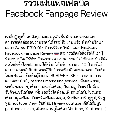
รีวิวแฟนเพจเฟสบุ๊ค
e
แ
E
วิ
ปั๊
เฟ
ปั้
o
Fa
ut
7
ชร์
b
B
ฮ
ดีโ
ม
ส
ม
k
,
c
o
B
/
Facebook Fanpage Review
O
,
o
คไ
อ
แ
บุ๊
ติ
เพิ่
e
lik
O
0
y
รั
o
ล
Fa
ชร์
K
ค
ด
,
ม
b
e
,
7
a
บ
k
,
ค์
,
Post
Post
c
,
ระ
ต
ค
o
a
d
/
เพิ่
ก
ส
author
date
e
ปั้
บ
าม
น
o
ut
m
2
ม
ด
อ
b
ม
บ
,
เข้
เราคือผู้อยู่เบื้องหลังบุคคลและธุรกิจชั้นนำของประเทศไทย
k
ol
,
in
0
แ
ว้า
นf
o
แ
ปั๊
ปั๊
า
สามารถติดต่อสอบถามราคาได้ เรามีทีมงานพร้อมให้คำปรึกษา
เพิ่
ik
2
ชร์
ว
,
a
o
ฟ
ม
ม
ก
ตลอด 24 ชม. FB10-01 บริการรีวิวหน้าม้า แนะนำแฟนเพจ
ม
e
,
0
fa
ขา
c
k
,
นเ
ฟ
ว้า
ลุ่
Facebook Fanpage Review
สามารถติดต่อสั่งซื้อได้ เรามี
ค
c
c
ยไ
e
เพิ่
พ
อ
ว
,
ม
ทีมงานพร้อมให้คำปรึกษาตลอด 24 ชม. ราคาไม่ได้แพงอย่างที่คิด
น
o
e
ล
b
ม
จ
,
ลโ
ปั๊
เฟ
สนใจสั่งซื้อไลค์สอบถามได้ครับ ให้บริการมากว่า 10 ปี การันตี
เข้
m
b
ค์
,
o
หัว
ปั๊
ล่
ม
,
ส
คุณภาพ ทุกคำยืนยันจากผู้ใช้บริการจริง ตัวอย่างผลงาน รับเพิ่ม
า
m
o
ค
o
ใจ
มไ
ระ
วิว
บุ๊
ไลค์แฟนเพจ รับเพิ่มผู้ติดตาม RUBPERMLKE การตลาด, การ
ก
e
o
อ
k
,
ล
บ
,
ค
,
ตลาดออนไลน์, internet marketing service, เพิ่มยอดขาย,
ลุ่
nt
k
,
ม
ฟ
เพิ่
ค์
,
บ
ปั๊
เพิ่
ระเบิดยอดขาย, เพิ่มยอดคนดูไลฟ์สด, ปั๊มคนดู, รับแชร์ไลฟ์สด,
ม
lik
รั
เม้
รี
,
ม
ปั๊
ฟ
ม
ม
รับจ้างแชร์ไลฟ์สด, เพิ่มยอดวิวไลฟ์สด, เพิ่มคนดูไลฟ์, โปรแกรม
Fa
e
,
บ
น
,
ห
อี
มไ
อ
วิว
ผู้
เพิ่มคนดูไลฟ์สด, รับแชร์ไลฟ์สดลงกลุ่ม, รับเพิ่มยอดวิวยูทูป, วิวยู
c
fa
เพิ่
ทำ
น้า
โม
ล
ลโ
วิ
ติ
ทูป, Youtube View, รับเพิ่มยอด view youtube, ดิสไลค์ยูทูป,
e
c
มไ
แ
ม้า
ชั่
ค์
ล่
ดีโ
,
ด
youtube diskike, เพิ่มยอดคนดูไลฟ์สด Youtube, Youtube […]
b
e
ล
ฟ
Fa