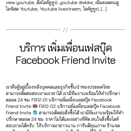
นเ
ฟ
view youtube, ดิสไลค์ยูทูป, youtube diskike, เพิ่มยอดคนดู
ไล
ว้า
ว้า
e
,
c
บ
พ
อ
ไลฟ์สด Youtube, Youtube livestraem, ไลค์ยูทูป, […]
ค์
ว
,
ว
c
,
e
เพิ่
จ
,
ลโ
โ
ขา
ปั๊
o
b
มไ
ปั๊
Tags
ล่
,
พ
ยไ
ม
m
o
ล
มไ
ระ
ส
ล
วิว
m
o
ค์
,
ล
บ
ต์
ค์
,
,
e
k
รีวิ
ค์
,
0
บ
Fa
ค
ปั๊
nt
ฟ
2
ว
Categories
F
บริการ เพิ่มเพื่อนเฟสบุ๊ค
ปั๊
6
ฟ
c
อ
ม
lik
รี
,
A
3
แ
มไ
2
อ
C
e
ม
วิว
e
,
ห
B
/
ฟ
Facebook Friend Invite
ล
E
6
ลโ
b
เม้
วิ
fa
น้า
0
y
นเ
B
ค์
4
ล่
,
o
น
,
ดีโ
c
ม้า
9
a
O
พ
ค
6
Post
Post
รั
o
O
ทำ
อ
e
,
Fa
d
/
จ
อ
5
author
date
K
บ
k
,
แ
ปั๊
b
c
m
2
fa
ม
61
เพิ่
อี
ฟ
เราคือผู้อยู่เบื้องหลังบุคคลและธุรกิจชั้นนำของประเทศไทย
ม
o
e
in
0
c
เม้
4
,
มl
โม
นเ
สามารถติดต่อสอบถามราคาได้ เรามีทีมงานพร้อมให้คำปรึกษา
วิว
o
b
2
e
น
A
ik
ชั่
พ
ตลอด 24 ชม. FB12-01 บริการเพิ่มเพื่อนเฟสบุ๊ค Facebook
เฟ
k
,
o
1
b
ท์
n
e
,
น
จ
,
Friend Invite
FB12-02 บริการเพิ่มเพื่อนเฟสบุ๊ค Facebook
ส
lik
o
o
Fa
u
รั
เฟ
ปั้
Friend Invite
สามารถติดต่อสั่งซื้อได้ เรามีทีมงานพร้อมให้คำ
บุ๊
e
k
,
o
c
c
บ
ส
มl
ปรึกษาตลอด 24 ชม. ราคาไม่ได้แพงอย่างที่คิด สนใจสั่งซื้อไลค์
ค
c
,
อ
k
,
e
hi
เพิ่
บุ๊
ik
สอบถามได้ครับ ให้บริการมายาวนาน การันตีคุณภาพ ร้านจด
ปั๊
o
อ
วิธี
b
t