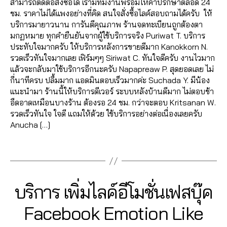
เม้
สามารถติดต่อสั่งซื้อได้ เรามีทีมงานพร้อมให้คำปรึกษาตลอด 24
วิ
e
6
fa
ลโ
Fa
น
,
ชม. ราคาไม่ได้แพงอย่างที่คิด สนใจสั่งซื้อไลค์สอบถามได้ครับ ให้
ดีโ
b
2
c
ล่
,
c
ทำ
บริการมายาวนาน การันตีคุณภาพ ร้านจดทะเบียนถูกต้องตา
อ
,
o
6
e
รั
e
แ
มกฏหมาย ทุกคำยืนยันจากผู้ใช้บริการจริง Puriwat T. บริการ
ปั๊
o
4
b
บ
b
ฟ
ประทับใจมากครับ ให้บริการหลังการขายดีมาก Kanokkorn N.
ม
k
,
6
o
เพิ่
o
นเ
รวดเร็วทันใจมากเลย เฟิร์มๆๆ Siriwat C. ทันใจดีครับ งานไวมาก
วิว
รั
5
o
มl
o
พ
แล้วจะกลับมาใช้บริการอีกนะครับ Napapreaw P. สุดยอดเลย ไม่
เฟ
บ
61
k
,
ik
k
,
จ
,
กี่นาทีครบ ปลื้มมาก แอดมินตอบเร็วมากค่ะ Suchada Y. มีน้อง
ส
เพิ่
4
,
lik
e
,
ปั้
ปั้
แนะนำมา ร้านนี้ให้บริการดีเวอร์ ระบบหลังบ้านดีมาก ไม่ตอบช้า
บุ๊
มไ
A
e
รั
มไ
มl
อืดอาดเหมือนบางร้าน ต้องรอ 24 ชม. กว่าจะตอบ Kritsanan W.
ค
,
ล
n
c
บ
ล
ik
รวดเร็วทันใจ ใจดี แถมให้ด้วย ใช้บริการอย่างต่อเนื่องเลยครับ
ปั๊
ค์
,
u
o
เพิ่
ค์
e
,
Anucha […]
ม
รีวิ
c
m
ม
เฟ
ปั๊
หัว
ว
hi
m
ย
ส
Tags
ม
ใจ
แ
t
e
อ
บุ๊
ค
,
ฟ
C
nt
ด
ค
,
อ
ปั๊
นเ
h
fa
แ
ระ
ม
ม
2
พ
al
Categories
c
F
บริการ เพิ่มไลค์อีโมชั่นเฟสบุ๊ค
ชร์
บ
เม้
A
แ
1
จ
e
e
,
บ
น
,
C
ชร์
B
/
fa
Facebook Emotion Like
e
,
b
รั
ปั๊
E
ปั้
,
0
y
c
a
o
บ
B
ม
ม