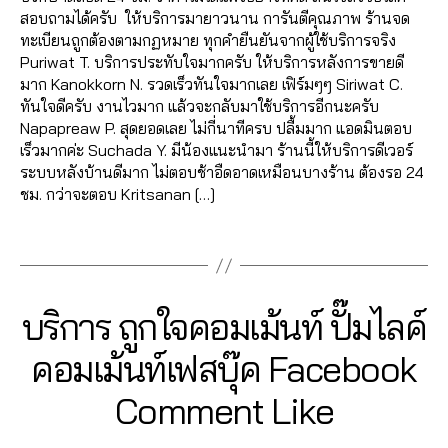
ค์
,
,
Fa
o
ระ
ค์
ฟ
,
เพิ่
สอบถามได้ครับ ให้บริการมายาวนาน การันตีคุณภาพ ร้านจด
ต
ว้า
ส
ปั๊
c
o
บ
รีวิ
นเ
ม
ทะเบียนถูกต้องตามกฏหมาย ทุกคำยืนยันจากผู้ใช้บริการจริง
าม
ว
,
อ
ม
e
k
,
บ
ว
พ
อี
Puriwat T. บริการประทับใจมากครับ ให้บริการหลังการขายดี
,
ขา
นf
ว้า
b
เพิ่
ปั๊
แ
จ
,
โม
มาก Kanokkorn N. รวดเร็วทันใจมากเลย เฟิร์มๆๆ Siriwat C.
เพิ่
ยไ
a
ว
,
o
ม
ม
ฟ
ปั๊
ชั่
ทันใจดีครับ งานไวมาก แล้วจะกลับมาใช้บริการอีกนะครับ
ม
ล
c
ปั๊
o
เพื่
ฟ
นเ
มไ
น
Napapreaw P. สุดยอดเลย ไม่กี่นาทีครบ ปลื้มมาก แอดมินตอบ
วิว
ค์
,
e
ม
k
,
อ
อ
พ
ล
Fa
เร็วมากค่ะ Suchada Y. มีน้องแนะนำมา ร้านนี้ให้บริการดีเวอร์
วิ
ค
b
วิว
เพิ่
น
ลโ
จ
ค์
,
cr
ระบบหลังบ้านดีมาก ไม่ตอบช้าอืดอาดเหมือนบางร้าน ต้องรอ 24
ดีโ
อ
o
,
ม
เฟ
ล่
,
fa
ปั๊
b
ชม. กว่าจะตอบ Kritsanan […]
อ
ม
o
ปั๊
ผู้
ส
ระ
c
มไ
o
Fa
เม้
k
ม
ติ
บุ๊
บ
Tags
e
ล
o
c
น
,
ฟ
วิว
ด
ค
,
บ
b
ค์
k
,
e
ทำ
รี
,
วิ
ต
เพิ่
ฟ
o
ค
เพิ่
b
แ
ห
ดีโ
าม
ม
อ
o
อ
ม
o
ฟ
น้า
Categories
F
บริการ ถูกใจคอมเม้นท์ ปั๊มไลค์
อ
,
,
แ
ลโ
k
ม
,
เพื่
o
นเ
A
ม้า
ปั๊
เพิ่
ชร์
ล่
,
วิธี
เม้
อ
C
k
พ
,
2
Fa
คอมเม้นท์เฟสบุ๊ค Facebook
ม
ม
E
,
รั
แ
น
น
,
เพิ่
จ
,
7
c
วิว
B
วิว
เพิ่
บ
ฮ
ท์
เพิ่
ม
ปั้
B
/
Comment Like
O
e
เฟ
วิ
มไ
เพิ่
คไ
Fa
ม
หัว
มl
O
0
y
b
ส
ดีโ
ล
มl
K
ล
c
เพื่
ใจ
ik
7
a
o