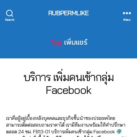
al
มไ
ปั้
e
เม้
ik
e
ล
ม
nt
RUBPERMLIKE
น
,
e
,
e
,
ค์
แ
fa
ปั้
รั
a
Search
เฟ
Menu
ฟ
c
ม
บ
ut
ส
นเ
e
ติ
เพิ่
o
บุ๊
พ
b
ด
ม
Tag:
เพิ่มแชร์
lik
ค
,
จ
,
o
ต
ย
e
,
ระ
ปั๊
o
าม
อ
a
บ
มไ
k
,
,
ด
ut
บ
ล
ก
ปั๊
แ
ol
ปั๊
ค์
,
ด
0
ม
Categories
F
บริการ เพิ่มคนเข้ากลุ่ม
ชร์
ik
ม
ปั๊
ว้า
A
3
ว้า
,
e
,
ฟ
มไ
C
ว
,
B
/
Facebook
ว
,
รั
c
อ
ล
E
ขา
y
1
ปั๊
บ
B
o
ลโ
ค์
ยไ
2
a
O
ม
เพิ่
m
ล่
,
ค
Post
Post
ล
O
d
/
วิว
ม
m
ระ
อ
author
date
K
ค์
,
m
2
,
แ
e
บ
ม
ค
เราคือผู้อยู่เบื้องหลังบุคคลและธุรกิจชั้นนำของประเทศไทย
in
0
ปั๊
ชร์
nt
บ
เม้
อ
สามารถติดต่อสอบถามราคาได้ เรามีทีมงานพร้อมให้คำปรึกษา
2
ม
fa
lik
ฟ
น
ม
ตลอด 24 ชม. FB13-01 บริการเพิ่มคนเข้ากลุ่ม Facebook
2
วิว
c
0
e
,
อ
ท์