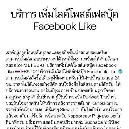
o
ลโ
แ
เพื่
ม
o
ล
อ
อ
คไ
o
ล่
,
ชร์
อ
วิว
o
2
Categories
F
บริการ เพิ่มไลค์โพสต์เฟสบุ๊ค
ค์
,
น
น
,
ล
k
ระ
,
,
น
,
A
k
,
7
ปั้
Fa
โก
ค์
,
อ
บ
เพิ่
C
เฟ
ปั๊
เพิ่
B
/
Facebook Like
มไ
c
ง
E
ส
อ
บ
มไ
ส
ม
ม
0
y
ล
B
e
รู
อ
โต้
ฟ
ล
บุ๊
วิว
ผู้
7
a
O
ค์
b
ปไ
นf
ไล
อ
Post
Post
ค์
,
ค
วิ
,
O
ติ
d
/
เฟ
o
ล
a
ค์
ลโ
,
author
date
K
เพิ่
เพิ่
ดีโ
ด
m
2
ส
o
ค์
,
c
อ
ล่
,
มไ
ม
อ
,
เราคือผู้อยู่เบื้องหลังบุคคลและธุรกิจชั้นนำของประเทศไทย
ต
in
0
บุ๊
k
,
โก
e
อ
รั
ล
แ
ปั๊
สามารถติดต่อสอบถามราคาได้ เรามีทีมงานพร้อมให้คำปรึกษา
าม
2
ค
,
เพิ่
งไ
b
โต้
บ
ค์
ชร์
ม
ตลอด 24 ชม. FB6-01 บริการเพิ่มไลค์โพสต์เฟสบุ๊ค Facebook
,
0
ระ
ม
ล
o
ไล
เพิ่
แ
,
วิว
Like
FB6-02 บริการเพิ่มไลค์โพสต์เฟสบุ๊ค Facebook Like
เพิ่
บ
เพื่
ค์
,
o
ค์
มl
ฟ
เพิ่
เฟ
สามารถติดต่อสั่งซื้อได้ เรามีทีมงานพร้อมให้คำปรึกษาตลอด 24
ม
บ
อ
โป
k
โ
ik
นเ
มไ
ส
ชม. ราคาไม่ได้แพงอย่างที่คิด สนใจสั่งซื้อไลค์สอบถามได้ครับ ให้
วิว
ปั๊
น
ร
ฟ
พ
e
,
พ
ล
บุ๊
บริการมายาวนาน การันตีคุณภาพ ร้านจดทะเบียนถูกต้องตา
วิ
ม
เฟ
เฟ
รี
,
ส
รั
จ
,
ค์
ค
,
,
มกฏหมาย ทุกคำยืนยันจากผู้ใช้บริการจริง Puriwat T. บริการ
ดีโ
ฟ
ส
ส
ห
ต์
บ
เพิ่
เพิ่
ปั๊
ประทับใจมากครับ ให้บริการหลังการขายดีมาก Kanokkorn N.
อ
อ
บุ๊
บุ๊
น้า
Fa
เพิ่
มไ
มไ
ม
รวดเร็วทันใจมากเลย เฟิร์มๆๆ Siriwat C. ทันใจดีครับ งานไวมาก
Fa
ลโ
ค
,
ค
,
ม้า
c
ม
ล
ล
หัว
แล้วจะกลับมาใช้บริการอีกนะครับ Napapreaw P. สุดยอดเลย ไม่
c
ล่
,
เพิ่
ไล
Fa
e
ย
ค์
ค์
ใจ
กี่นาทีครบ ปลื้มมาก แอดมินตอบเร็วมากค่ะ Suchada Y. มีน้อง
e
ระ
ม
ค์
c
b
อ
โ
แ
,
แนะนำมา ร้านนี้ให้บริการดีเวอร์ ระบบหลังบ้านดีมาก ไม่ตอบช้า