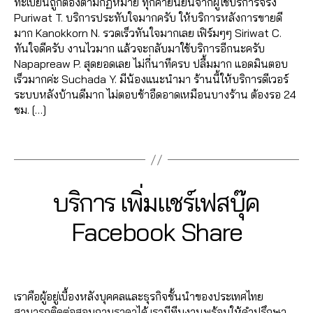
ม
ค
,
e
,
ทะเบียนถูกต้องตามกฏหมาย ทุกคำยืนยันจากผู้ใช้บริการจริง
ม
m
โต้
แ
o
C
ย
เพิ่
ปั๊
Puriwat T. บริการประทับใจมากครับ ให้บริการหลังการขายดี
หัว
m
ไล
ฮ
o
h
อ
ม
ม
มาก Kanokkorn N. รวดเร็วทันใจมากเลย เฟิร์มๆๆ Siriwat C.
ใจ
e
ค์
,
คไ
k
,
al
ด
ค
ค
ทันใจดีครับ งานไวมาก แล้วจะกลับมาใช้บริการอีกนะครับ
,
nt
อ
ล
ปั้
e
แ
น
อ
Napapreaw P. สุดยอดเลย ไม่กี่นาทีครบ ปลื้มมาก แอดมินตอบ
ปั๊
fa
อ
ค์
,
มไ
e
,
ชร์
เข้
ม
เร็วมากค่ะ Suchada Y. มีน้องแนะนำมา ร้านนี้ให้บริการดีเวอร์
ม
c
โต้
ส
ล
a
,
า
เม้
ระบบหลังบ้านดีมาก ไม่ตอบช้าอืดอาดเหมือนบางร้าน ต้องรอ 24
แ
e
ไล
อ
ค์
ut
รั
ก
น
,
ชม. […]
ชร์
b
ค์
นf
เฟ
o
บ
ลุ่
ปั้
,
o
โ
a
ส
lik
เพิ่
Tags
ม
ม
ปั้
o
พ
c
บุ๊
e
,
ม
Fa
ติ
ม
k
,
ส
e
ค
,
a
แ
c
ด
แ
ก
ต์
b
ระ
ut
ชร์
e
ต
ฟ
ด
Fa
o
2
Categories
F
บริการ เพิ่มแชร์เฟสบุ๊ค
บ
ol
fa
b
าม
นเ
ว้า
c
o
A
7
บ
ik
c
o
,
C
พ
ว
,
e
k
B
/
Facebook Share
ปั๊
e
,
E
e
o
ปั๊
จ
ขา
,
b
ฟ
0
y
ม
B
c
b
k
,
ม
ปั๊
ยไ
o
รี
,
7
a
O
ฟ
o
o
Post
Post
เพิ่
ว้า
มไ
ล
o
O
ห
d
/
อ
m
o
author
date
K
ม
ว
,
ล
ค์
,
k
,
น้า
m
2
ลโ
m
k
,
ค
ปั๊
ค์
ค
,
อี
เราคือผู้อยู่เบื้องหลังบุคคลและธุรกิจชั้นนำของประเทศไทย
ม้า
in
0
ล่
,
e
รั
น
ม
ปั๊
อ
โม
สามารถติดต่อสอบถามราคาได้ เรามีทีมงานพร้อมให้คำปรึกษา