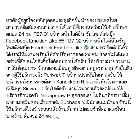
ปั้
6
a
O
e
ut
o
เพิ่
ฟ
Post
Post
ติ
O
ม
d
/
b
o
k
,
ม
อ
author
date
K
ด
แ
m
2
o
lik
ก
แ
ลโ
ต
เราคือผู้อยู่เบื้องหลังบุคคลและธุรกิจชั้นนำของประเทศไทย
ฟ
in
0
o
e
,
ด
ชร์
ล่
,
าม
สามารถติดต่อสอบถามราคาได้ เรามีทีมงานพร้อมให้คำปรึกษา
นเ
2
k
,
a
ว้า
fa
ระ
,
ตลอด 24 ชม. FB7-01 บริการเพิ่มไลค์อีโมชั่นโพสต์เฟสบุ๊ค
พ
2
วิธี
ut
ว
,
c
บ
ปั๊
Facebook Emotion Like
FB7-02 บริการเพิ่มไลค์อีโมชั่น
จ
,
แ
ol
ขา
e
บ
ม
โพสต์เฟสบุ๊ค Facebook Emotion Like
สามารถติดต่อสั่งซื้อ
ปั๊
ฮ
ik
ยไ
b
ฟ
ว้า
ได้ เรามีทีมงานพร้อมให้คำปรึกษาตลอด 24 ชม. ราคาไม่ได้แพง
มไ
คไ
e
,
ล
o
อ
ว
,
อย่างที่คิด สนใจสั่งซื้อไลค์สอบถามได้ครับ ให้บริการมายาวนาน
ล
ล
c
ค์
,
o
ลโ
ปั๊
การันตีคุณภาพ ร้านจดทะเบียนถูกต้องตามกฏหมาย ทุกคำยืนยัน
ค์
,
ค์
,
o
ค
k
,
ล่
,
ม
จากผู้ใช้บริการจริง Puriwat T. บริการประทับใจมากครับ ให้
ปั๊
ส
m
อ
รั
รั
วิว
บริการหลังการขายดีมาก Kanokkorn N. รวดเร็วทันใจมากเลย
มไ
อ
m
ม
0
บ
บ
,
เฟิร์มๆๆ Siriwat C. ทันใจดีครับ งานไวมาก แล้วจะกลับมาใช้
ล
นf
e
เม้
6
เพิ่
เพิ่
ปั๊
บริการอีกนะครับ Napapreaw P. สุดยอดเลย ไม่กี่นาทีครบ ปลื้ม
ค์
a
nt
น
2
,
มไ
มl
ม
มาก แอดมินตอบเร็วมากค่ะ Suchada Y. มีน้องแนะนำมา ร้านนี้
ค
c
lik
ทำ
6
ล
ik
วิว
ให้บริการดีเวอร์ ระบบหลังบ้านดีมาก ไม่ตอบช้าอืดอาดเหมือน
อ
e
e
,
แ
4
ค์
,
e
,
วิ
บางร้าน ต้องรอ 24 ชม. […]
ม
b
fa
ฟ
6
รีวิ
รั
ดีโ
เม้
o
c
นเ
5
ว
บ
อ
,
Tags
น
o
e
พ
61
แ
เพิ่
ปั๊
ท์
k
b
จ
4
,
,
ฟ