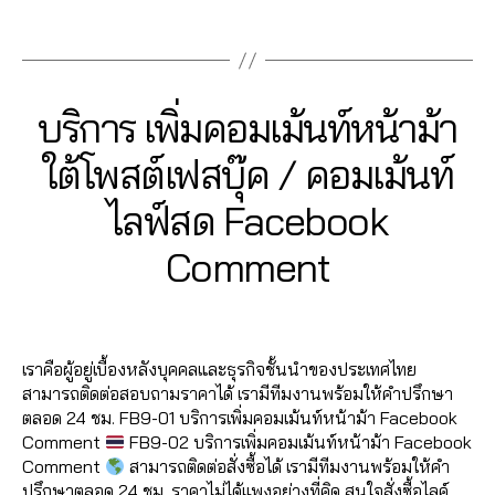
น
ค
รั
อ
,
ต
o
b
ค์
,
นเ
c
Fa
อ
บ
ปั๊
Tags
าม
o
o
รีวิ
พ
e
cr
ม
เพิ่
ม
,
k
o
,
ว
จ
,
b
b
เม้
มl
วิว
เพิ่
เพิ่
k
,
แ
ปั้
o
o
น
ik
เฟ
ม
ม
lik
ฟ
Categories
F
บริการ เพิ่มคอมเม้นท์หน้าม้า
มl
o
o
ท์
e
ส
,
วิว
ค
e
A
นเ
ik
k
,
k
,
Fa
รั
บุ๊
วิ
C
น
c
พ
ใต้โพสต์เฟสบุ๊ค / คอมเม้นท์
e
,
อ
เพิ่
E
c
บ
ค
,
ดีโ
เข้
o
จ
ปั๊
B
อ
ม
e
เพิ่
ปั๊
อ
า
m
2
ไลฟ์สด Facebook
fa
O
ม
โต้
เพื่
b
ม
ม
Fa
ก
m
O
7
c
ค
ไล
อ
o
ย
หัว
K
c
ลุ่
e
B
/
Comment
e
อ
ค์
,
น
,
o
อ
ใจ
e
ม
nt
0
y
b
ม
อ
เพิ่
k
,
ด
,
b
เฟ
fa
7
a
o
เม้
อ
Post
Post
ม
ปั้
แ
ปั๊
o
ส
c
d
/
o
น
,
โต้
author
date
เพื่
มไ
ชร์
ม
o
บุ๊
e
m
2
k
,
ปั้
ไล
อ
ล
,
แ
k
,
เราคือผู้อยู่เบื้องหลังบุคคลและธุรกิจชั้นนำของประเทศไทย
ค
b
,
in
0
วิธี
ม
ค์
น
ค์
รั
ชร์
เพิ่
สามารถติดต่อสอบถามราคาได้ เรามีทีมงานพร้อมให้คำปรึกษา
เพิ่
o
2
แ
ติ
โ
Fa
เฟ
บ
,
ม
ตลอด 24 ชม. FB9-01 บริการเพิ่มคอมเม้นท์หน้าม้า Facebook
ม
o
0
ฮ
ด
พ
c
ส
เพิ่
ปั้
หัว
Comment
FB9-02 บริการเพิ่มคอมเม้นท์หน้าม้า Facebook
ผู้
k
,
คไ
ต
ส
e
บุ๊
มไ
ม
ใจ
Comment
สามารถติดต่อสั่งซื้อได้ เรามีทีมงานพร้อมให้คำ
ติ
ก
ล
าม
ต์
b
ค
,
ล
แ
,
ปรึกษาตลอด 24 ชม. ราคาไม่ได้แพงอย่างที่คิด สนใจสั่งซื้อไลค์
ด
ด