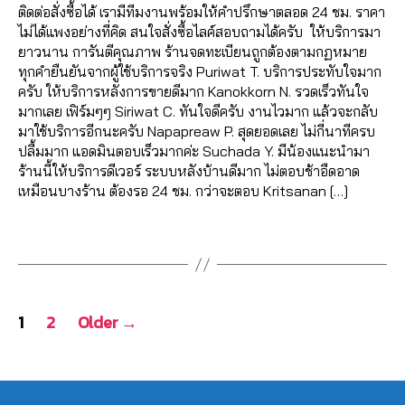
โ
c
b
c
เฟ
ปไ
เฟ
ติดต่อสั่งซื้อได้ เรามีทีมงานพร้อมให้คำปรึกษาตลอด 24 ชม. ราคา
ล
,
พ
e
o
e
ส
ล
ส
ไม่ได้แพงอย่างที่คิด สนใจสั่งซื้อไลค์สอบถามได้ครับ ให้บริการมา
ค์
,
รั
ส
,
b
o
b
บุ๊
ค์
บุ๊
,
ยาวนาน การันตีคุณภาพ ร้านจดทะเบียนถูกต้องตามกฏหมาย
เพิ่
บ
แ
o
k
o
,
ค
,
โก
ค
,
ทุกคำยืนยันจากผู้ใช้บริการจริง Puriwat T. บริการประทับใจมาก
มไ
เพิ่
อ
o
เพิ่
o
ไล
งไ
ระ
ครับ ให้บริการหลังการขายดีมาก Kanokkorn N. รวดเร็วทันใจ
ล
มไ
ด
k
,
ม
k
ค์
ล
บ
มากเลย เฟิร์มๆๆ Siriwat C. ทันใจดีครับ งานไวมาก แล้วจะกลับ
ค์
ล
เพื่
เพิ่
หัว
ฟ
ค
ค์
บ
,
มาใช้บริการอีกนะครับ Napapreaw P. สุดยอดเลย ไม่กี่นาทีครบ
แ
ค์
,
อ
ม
ใจ
รี
,
อ
โป
ปั๊
ปลื้มมาก แอดมินตอบเร็วมากค่ะ Suchada Y. มีน้องแนะนำมา
ฟ
วิธี
น
,
ผู้
,
อ
ม
ร
ม
ร้านนี้ให้บริการดีเวอร์ ระบบหลังบ้านดีมาก ไม่ตอบช้าอืดอาด
นเ
แ
โก
ติ
เพิ่
อ
เม้
เฟ
ฟ
เหมือนบางร้าน ต้องรอ 24 ชม. กว่าจะตอบ Kritsanan […]
พ
ฮ
ง
ด
ม
โต้
น
,
ส
อ
จ
,
คไ
รู
ต
เพื่
ไล
ไล
บุ๊
ลโ
Tags
เพิ่
ล
ปไ
าม
อ
ค์
,
ค์
ค
ล่
,
,
มไ
ค์
,
ล
,
น
อ
,
โ
ไล
ระ
ล
ส
ค์
,
เพิ่
เพิ่
อ
พ
ค์
บ
ค์
อ
โก
Posts
ม
ม
โต้
ส
ค
บ
โ
นf
1
2
Older
→
งไ
วิว
แ
ไล
ต์
อ
ฟ
พ
a
navigation
ล
วิ
ชร์
ค์
Fa
ม
อ
ส
,
c
ค์
,
ดีโ
,
โ
c
เม้
ลโ
แ
e
โป
อ
เพิ่
พ
e
น
ล่
,
,
อ
b
ร
Fa
มไ
ส
b