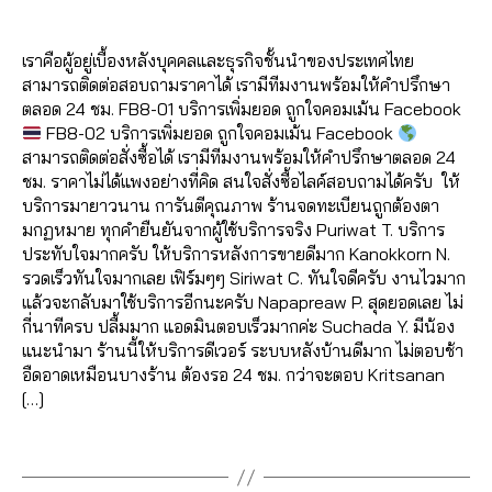
บุ๊
อ
Post
Post
ค์
,
ik
ค์
e
,
อ
,
e
,
d
/
o
ค
,
Fa
author
date
เพิ่
e
,
ส
b
น
เพิ่
ปั๊
m
2
k
,
ปั๊
c
มไ
รั
อ
o
Fa
เราคือผู้อยู่เบื้องหลังบุคคลและธุรกิจชั้นนำของประเทศไทย
ม
ม
in
0
อ
ม
e
ล
บ
นf
o
c
สามารถติดต่อสอบถามราคาได้ เรามีทีมงานพร้อมให้คำปรึกษา
เพื่
ค
2
อ
หัว
b
ค์
เพิ่
a
k
,
e
ตลอด 24 ชม. FB8-01 บริการเพิ่มยอด ถูกใจคอมเม้น Facebook
อ
อ
0
โต้
ใจ
o
แ
ม
c
ปั้
b
FB8-02 บริการเพิ่มยอด ถูกใจคอมเม้น Facebook
น
ม
,
ไล
,
o
ฟ
ย
e
มไ
o
สามารถติดต่อสั่งซื้อได้ เรามีทีมงานพร้อมให้คำปรึกษาตลอด 24
เพิ่
เม้
ค์
,
ปั๊
k
,
นเ
อ
b
ล
o
ชม. ราคาไม่ได้แพงอย่างที่คิด สนใจสั่งซื้อไลค์สอบถามได้ครับ ให้
ม
น
,
อ
ม
เพิ่
พ
ด
o
ค์
k
,
บริการมายาวนาน การันตีคุณภาพ ร้านจดทะเบียนถูกต้องตา
เพื่
ปั้
อ
แ
ม
จ
,
แ
o
เฟ
เพิ่
มกฏหมาย ทุกคำยืนยันจากผู้ใช้บริการจริง Puriwat T. บริการ
อ
ม
โต้
ชร์
หัว
เพิ่
ชร์
k
ส
ม
ประทับใจมากครับ ให้บริการหลังการขายดีมาก Kanokkorn N.
น
ติ
ไล
,
ใจ
มไ
,
ฟ
บุ๊
เพื่
รวดเร็วทันใจมากเลย เฟิร์มๆๆ Siriwat C. ทันใจดีครับ งานไวมาก
Fa
ด
ค์
ปั้
,
ล
รั
รี
ค
,
,
อ
แล้วจะกลับมาใช้บริการอีกนะครับ Napapreaw P. สุดยอดเลย ไม่
c
ต
โ
ม
เพิ่
ค์
บ
ห
ระ
น
กี่นาทีครบ ปลื้มมาก แอดมินตอบเร็วมากค่ะ Suchada Y. มีน้อง
e
าม
พ
แ
ม
โ
เพิ่
น้า
บ
เฟ
แนะนำมา ร้านนี้ให้บริการดีเวอร์ ระบบหลังบ้านดีมาก ไม่ตอบช้า
b
,
ส
ฟ
เพื่
พ
มไ
ม้า
บ
ส
อืดอาดเหมือนบางร้าน ต้องรอ 24 ชม. กว่าจะตอบ Kritsanan
o
ปั๊
ต์
นเ
อ
ส
,
ล
Fa
ปั๊
บุ๊
[…]
o
ม
Fa
พ
น
,
แ
ค์
,
c
ม
ค
,
k
ว้า
,
c
จ
,
เพิ่
อ
วิธี
e
ฟ
Tags
เพิ่
เพิ่
ว
,
e
ปั๊
ม
ด
แ
b
อ
ม
ม
ปั๊
b
มไ
เพื่
เพื่
ฮ