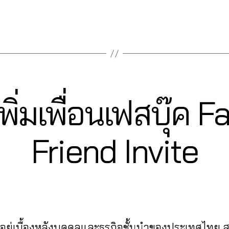
พิ่มเพื่อนเฟสบุ๊ค
2
Friend Invite
3
B
/
0
y
9
a
Post
Post
d
/
author
date
m
2
in
0
ู้อยู่เบื้องหลังบุคคลและธุรกิจชั้นนำของประเทศไทย
2