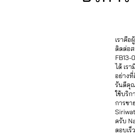
ย
E
o
a
ว
,
วิว
อ
B
ok
ut
ขา
O
เฟ
ด
,
O
o
ยไ
ส
แช
K
ปั้
lik
ล
บุ๊
ร์
,
มไ
e
,
ค์
,
ค
,
รับ
เราคือผ
ล
a
ค
ปั๊
เพิ่
ค์
ติดต่อ
ut
อ
ม
ม
เฟ
oli
ม
FB13-0
หั
แช
ส
k
เม้
วใ
ร์
ได้ เร
บุ๊
e
,
น
,
จ
,
fa
อย่างที
ค
,
c
ทำ
ปั๊
c
ระ
รันตีค
o
แ
ม
e
บ
m
ฟ
ใช้บริก
แช
b
บ
m
นเ
ร์
,
o
การขาย
ปั๊
e
พ
ปั้
ok
Siriwa
ม
nt
จ
,
ม
,
ฟ
ครับ N
lik
ปั้
แ
รับ
อ
e
,
มli
ตอบเร็ว
ฟ
เพิ่
ลโ