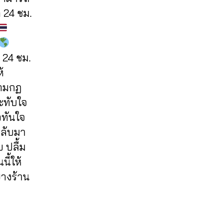
 24 ชม.
 24 ชม.
้
ตามกฏ
ะทับใจ
วทันใจ
กลับมา
 ปลื้ม
ี้ให้
บางร้าน