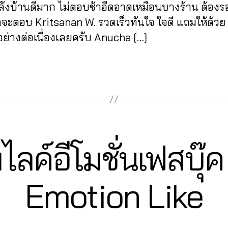
ังบ้านดีมาก ไม่ตอบช้าอืดอาดเหมือนบางร้าน ต้องร
าจะตอบ Kritsanan W. รวดเร็วทันใจ ใจดี แถมให้ด้วย 
ย่างต่อเนื่องเลยครับ Anucha […]
่มไลค์อีโมชั่นเฟสบุ
2
Emotion Like
1
B
/
0
y
6
a