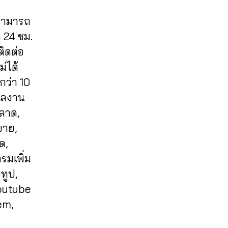
 สามารถ
 24 ชม.
ติดต่อ
่ได้
กว่า 10
งผลงาน
ลาด,
ขาย,
ด,
รมเพิ่ม
ูทูป,
youtube
em,