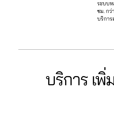
fa
k
นเ
มไ
ระบบหล
ล่
,
c
e
,
พ
ล
ชม. กว่
ระ
e
ปั๊
จ
,
ค์
,
บ
บริการอ
b
ม
ปั๊
รีวิ
0
บ
o
ค
มไ
ว
6
ฟ
ok
อ
ล
แ
Tags
2
อ
,
ม
ค์
,
ฟ
6
ลโ
lik
เม้
ปั๊
นเ
4
ล่
,
e
น
,
มไ
พ
6
รับ
c
ปั้
ล
จ
5
เพิ่
o
ม
ค์
fa
61
มli
m
ติ
ค
c
4
,
บริการ เพิ
k
Categories
F
m
ด
อ
e
A
A
e
,
e
ต
ม
b
C
n
รับ
nt
E
าม
เม้
o
u
เพิ่
B
fa
,
น
ok
c
O
ม
c
ปั๊
ท์
,
O
hi
ย
e
K
ม
Fa
วิธี
t
อ
b
ว้า
c
แ
C