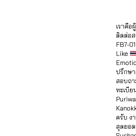
ด
o
ว
,
e
ฮ
h
แช
ok
ปั๊
b
คไ
al
ร์
,
,
ม
o
ล
e
รับ
ก
เราคือผ
วิว
ok
ค์
,
e
,
เพิ่
ด
,
,
ส
ติดต่อ
a
ม
ว้า
ปั๊
ปั้
อ
ut
FB7-01 
แช
ว
,
ม
มไ
นf
o
ร์
Like
ขา
วิว
ล
a
lik
fa
ยไ
Emotio
วิ
ค์
c
e
,
c
ล
ดีโ
เฟ
e
ปรึกษาต
a
e
ค์
,
อ
,
ส
b
ut
สอบถาม
b
ค
ปั๊
บุ๊
o
oli
o
ทะเบีย
อ
ม
ค
,
o
k
ok
ม
Puriwa
วิว
ระ
k
e
,
,
เม้
เฟ
บ
ฟ
Kanokko
c
รับ
น
,
ส
บ
รี
,
o
ครับ ง
เพิ่
ทำ
บุ๊
ปั๊
ห
m
มไ
สุดยอด
แ
ค
,
ม
น้า
m
ล
ฟ
Suchada
ปั๊
ฟ