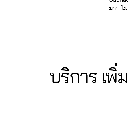
ม้า
e
ค์
,
นเ
ม
อ
Fa
มาก ไม
nt
รีวิ
พ
หั
ลโ
c
lik
ว
จ
,
วใ
ล่
,
e
e
,
แ
Tags
ปั้
จ
,
ระ
b
fa
ฟ
มli
ปั๊
บ
o
c
นเ
k
ม
บ
ok
e
พ
e
,
แช
ฟ
,
b
จ
ปั๊
ร์
,
อ
อ
o
fa
ม
ปั้
ลโ
อ
ok
c
ค
ม
บริการ เพิ่
ล่
,
Categories
F
โต้
,
e
A
อ
แ
รับ
ไล
lik
b
C
ม
0
ฟ
เพิ่
ค์
,
e
E
o
เม้
6
นเ
มli
B
อ
c
ok
O
น
2
,
พ
k
อ
o
,
O
ปั้
6
จ
,
e
,
โต้
m
K
วิธี
ม
4
ปั๊
รับ
ไล
m
แ
ติ
6
มไ
เพิ่
ค์
e
ฮ
ด
5
ล
ม
โพ
nt
คไ