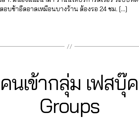
่ตอบช้าอืดอาดเหมือนบางร้าน ต้องรอ 24 ชม. […]
มคนเข้ากลุ่ม เฟสบ
2
Groups
3
B
/
0
y
9
a
Post
Post
d
/
author
date
m
2