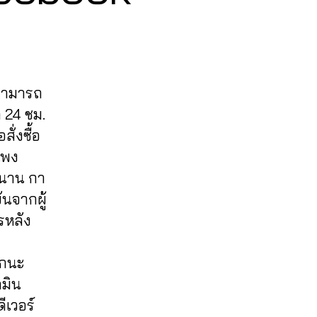
 สามารถ
 24 ชม.
ั่งซื้อ
แพง
วนาน กา
นจากผู้
รหลัง
ีกนะ
ดมิน
ีเวอร์