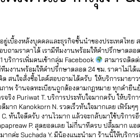
y
1
2
a
Post
Post
d
/
author
date
m
2
in
0
ู้อยู่เบื้องหลังบุคคลและธุรกิจชั้นนำของประเทศไทย
2
2
สอบถามราคาได้ เรามีทีมงานพร้อมให้คำปรึกษาตลอด
1 บริการเพิ่มคนเข้ากลุ่ม Facebook
สามารถติดต่อส
ามีทีมงานพร้อมให้คำปรึกษาตลอด 24 ชม. ราคาไม่ได้
่คิด สนใจสั่งซื้อไลค์สอบถามได้ครับ ให้บริการมายา
ุณภาพ ร้านจดทะเบียนถูกต้องตามกฏหมาย ทุกคำยืนยั
ารจริง Puriwat T. บริการประทับใจมากครับ ให้บริกา
ดีมาก Kanokkorn N. รวดเร็วทันใจมากเลย เฟิร์มๆๆ
t C. ทันใจดีครับ งานไวมาก แล้วจะกลับมาใช้บริการอ
apapreaw P. สุดยอดเลย ไม่กี่นาทีครบ ปลื้มมาก แอ
มากค่ะ Suchada Y. มีน้องแนะนำมา ร้านนี้ให้บริการด