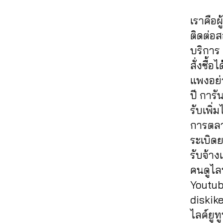
ต
61
ค์
,
ย
ส
fa
ล
าม
4
,
ปั๊
อ
ต์
c
เราคือผ
ค์
,
,
A
มไ
ด
Fa
e
ส
ติดต่อ
ปั๊
n
ล
แช
c
b
อ
ม
u
บริการ 
ค์
ร์
,
e
o
นf
ว้า
c
ค
รับ
b
สั่งซื้
ok
a
ว
hi
,
อ
เพิ่
o
,
แพงอย่า
c
ปั๊
t
ม
ม
ok
ก
e
ปี การั
ม
C
เม้
แช
,
ด
b
วิว
h
รับเพิ
น
ร์
อี
ว้า
o
,
al
ท์
fa
โม
การตลา
ว
,
o
ปั๊
e
Fa
c
ชั่
ขา
ระเบิดย
k
ม
e
,
c
e
น
ยไ
ฟ
รับจ้าง
วิว
a
e
b
เฟ
ล
รี
,
วิ
ut
คนดูไลฟ
b
o
ส
ค์
,
ห
ดีโ
o
o
ok
บุ๊
Youtube
ค
น้า
อ
lik
,
ok
,
ค
,
อ
diskik
ม้า
ปั๊
e
,
,
รับ
เพิ่
ม
Fa
ไลค์ยูทู
ม
a
ปั้
เพิ่
ม
เม้