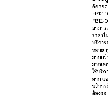
เข้
ปั้
4
Fa
พ
lik
ฟ
ฮ
า
ติดต่อ
ม
6
c
จ
e
,
อ
คไ
ก
ติ
5
FB12-01
e
ปั๊
c
ลโ
ล
ลุ่
ด
61
b
FB12-02
มไ
o
ล่
,
ค์
,
ม
ต
4
,
o
ล
m
สามารถต
รับ
ส
เฟ
าม
A
ok
ค์
m
,
เพิ่
อ
ส
ราคาไม่
,
n
,
ปั๊
e
มli
นf
บุ๊
ปั๊
u
บริการ
อี
มไ
nt
k
a
ค
,
ม
c
โม
หมาย ทุ
ล
fa
e
,
c
เพิ่
ว้า
hi
ชั่
ค์
c
มากครั
รับ
e
ม
ว
t
,
น
ค
e
เพิ่
b
ผู้
มากเลย
ปั๊
C
เฟ
อ
b
ม
o
ติ
ม
h
ใช้บริก
ส
ม
o
ย
o
ด
วิว
al
บุ๊
มาก แอ
เม้
ok
อ
k
ต
,
e
ค
,
น
,
บริการ
ด
ฟ
าม
ปั๊
e
,
เพิ่
ท์
ก
แช
รี
,
,
ต้องรอ 
ม
a
ม
Fa
ด
ร์
,
ห
เพิ่
วิว
ut
ค
c
ว้า
รับ
น้า
ม
วิ
o
Tags
น