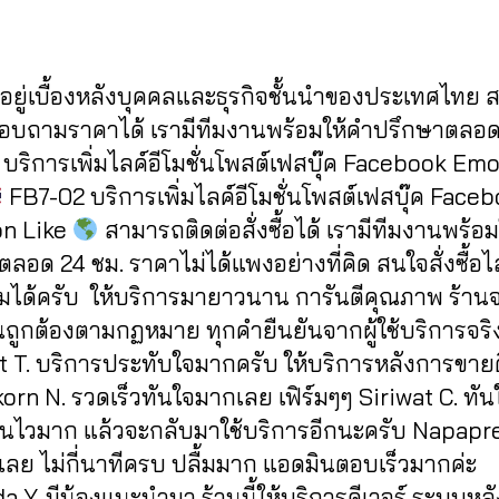
Post
Post
d
/
author
date
m
2
in
0
ู้อยู่เบื้องหลังบุคคลและธุรกิจชั้นนำของประเทศไทย
2
2
สอบถามราคาได้ เรามีทีมงานพร้อมให้คำปรึกษาตลอด
บริการเพิ่มไลค์อีโมชั่นโพสต์เฟสบุ๊ค Facebook Em
FB7-02 บริการเพิ่มไลค์อีโมชั่นโพสต์เฟสบุ๊ค Face
n Like
สามารถติดต่อสั่งซื้อได้ เรามีทีมงานพร้อ
ลอด 24 ชม. ราคาไม่ได้แพงอย่างที่คิด สนใจสั่งซื้อไ
ได้ครับ ให้บริการมายาวนาน การันตีคุณภาพ ร้าน
นถูกต้องตามกฏหมาย ทุกคำยืนยันจากผู้ใช้บริการจริ
t T. บริการประทับใจมากครับ ให้บริการหลังการขาย
rn N. รวดเร็วทันใจมากเลย เฟิร์มๆๆ Siriwat C. ทัน
านไวมาก แล้วจะกลับมาใช้บริการอีกนะครับ Napapr
เลย ไม่กี่นาทีครบ ปลื้มมาก แอดมินตอบเร็วมากค่ะ
 Y. มีน้องแนะนำมา ร้านนี้ให้บริการดีเวอร์ ระบบหลั