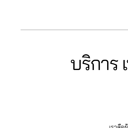
c
วิว
ut
มไ
มไ
ค
น
,
e
เฟ
oli
ล
ล
Tags
น
ทำ
b
ส
k
ค์
ค์
,
เข้
แ
o
บุ๊
e
,
เฟ
รีวิ
า
ฟ
ok
ค
c
,
ส
ว
ก
นเ
,
ปั๊
o
บุ๊
แ
ลุ่
พ
อ
ม
m
ค
,
ฟ
ม
จ
,
อ
หั
m
ระ
นเ
Fa
ปั้
บริการ เ
Categories
F
โต้
วใ
e
บ
พ
c
A
มli
ไล
จ
nt
,
บ
จ
C
e
k
ค์
,
E
ปั๊
lik
ปั๊
fa
b
e
,
B
อ
ม
e
,
ม
c
o
O
ปั๊
อ
แช
fa
ฟ
e
O
ok
ม
โต้
K
ร์
c
,
อ
b
,
ค
ไล
ปั้
e
ลโ
o
เพิ่
อ
0
ค์
ม
b
ล่
,
ok
ม
ม
6
โพ
แ
o
ระ
,
ค
เม้
2
ส
ฟ
ok
บ
วิธี
น
น
6
,
ต์
นเ
,
เราคือผ
บ
แ