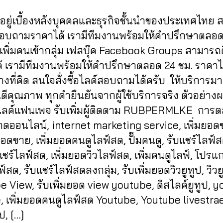
in
0
ู้อยู่เบื้องหลังบุคคลและธุรกิจชั้นนำของประเทศไทย
2
1
สอบถามราคาได้ เรามีทีมงานพร้อมให้คำปรึกษาตลอด
เพิ่มคนเข้ากลุ่ม เฟสบุ๊ค Facebook Groups สามารถ
อได้ เรามีทีมงานพร้อมให้คำปรึกษาตลอด 24 ชม. ราคาไม
งที่คิด สนใจสั่งซื้อไลค์สอบถามได้ครับ ให้บริการมา
นตีคุณภาพ ทุกคำยืนยันจากผู้ใช้บริการจริง ตัวอย่า
่มไลค์แฟนเพจ รับเพิ่มผู้ติดตาม RUBPERMLKE การต
ดออนไลน์, internet marketing service, เพิ่มยอด
อดขาย, เพิ่มยอดคนดูไลฟ์สด, ปั๊มคนดู, รับแชร์ไลฟ์ส
แชร์ไลฟ์สด, เพิ่มยอดวิวไลฟ์สด, เพิ่มคนดูไลฟ์, โปรแก
์สด, รับแชร์ไลฟ์สดลงกลุ่ม, รับเพิ่มยอดวิวยูทูป, วิวย
 View, รับเพิ่มยอด view youtube, ดิสไลค์ยูทูป, 
e, เพิ่มยอดคนดูไลฟ์สด Youtube, Youtube livestra
ป, […]