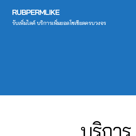
จ
,
6
,
ต
อ
ปั๊
2
RUBPERMLIKE
lik
าม
ลโ
มไ
6
e
,
ล่
,
ล
รับเพิ่มไลค์ บริการเพิ่มยอดโซเชียลครบวงจร
4
c
ปั๊
ระ
ค์
,
6
o
ม
บ
ปั๊
5
m
ว้า
บ
มไ
61
m
ว
,
ฟ
ล
4
,
e
ปั๊
อ
ค์
A
nt
ม
ลโ
ค
n
fa
วิว
ล่
,
อ
u
c
,
รับ
ม
c
e
ปั๊
เพิ่
เม้
hi
b
ม
มli
น
t
o
วิว
k
ท์
C
ok
วิ
e
,
Fa
h
,
ดีโ
รับ
c
al
ก
อ
,
เพิ่
บริการ 
Categories
F
e
e
ด
A
ปั๊
ม
b
C
e
,
ว้า
ม