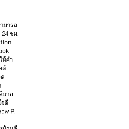
 สามารถ
 24 ชม.
otion
book
มให้คำ
ลค์
จด
ง
ดีมาก
ใจดี
eaw P.
งบ้านดี