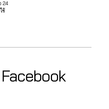
อ 24
ใช้
๊ค Facebook