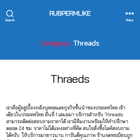
ก
า
0
RUBPERMLIKE
ร
6
Search
Menu
ต
2
ล
6
า
4
Category:
Threads
ด
6
,
5
เ
6
1
พิ่
1
3
ม
4
B
/
Categories
T
Thraeds
ค
,
H
0
y
R
อ
A
7
a
E
Post
Post
ม
n
d
/
A
author
date
เ
u
D
m
2
ม้
S
c
เราคือผู้อยู่เบื้องหลังบุคคลและธุรกิจชั้นนำของประเทศไทย เจ้า
in
0
น
h
เดียวในประเทศไทย ยืนที่ 1 เสมอมา บริการสำหรับ Threads
2
ท์
it
สามารถติดต่อสอบถามราคาได้ เรามีทีมงานพร้อมให้คำปรึกษา
3
เ
C
ตลอด 24 ชม. ราคาไม่ได้แพงอย่างที่คิด สนใจสั่งซื้อไลค์สอบถาม
ท
h
ได้ครับ ให้บริการมายาวนาน การันตีคุณภาพ ร้านจดทะเบียนถูก