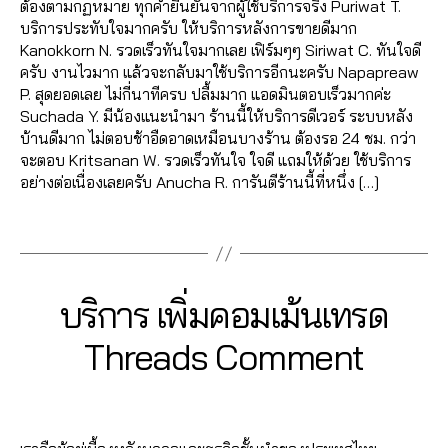
ร
a
ต้องตามกฏหมาย ทุกคำยืนยันจากผู้ใช้บริการจริง Puriwat T.
ด
l
บริการประทับใจมากครับ ให้บริการหลังการขายดีมาก
T
e
Kanokkorn N. รวดเร็วทันใจมากเลย เฟิร์มๆๆ Siriwat C. ทันใจดี
h
e
ครับ งานไวมาก แล้วจะกลับมาใช้บริการอีกนะครับ Napapreaw
r
,
P. สุดยอดเลย ไม่กี่นาทีครบ ปลื้มมาก แอดมินตอบเร็วมากค่ะ
e
ก
Suchada Y. มีน้องแนะนำมา ร้านนี้ให้บริการดีเวอร์ ระบบหลัง
a
า
บ้านดีมาก ไม่ตอบช้าอืดอาดเหมือนบางร้าน ต้องรอ 24 ชม. กว่า
0
d
ร
จะตอบ Kritsanan W. รวดเร็วทันใจ ใจดี แถมให้ด้วย ใช้บริการ
6
s
,
ต
อย่างต่อเนื่องเลยครับ Anucha R. การันตีร้านนี้ที่หนึ่ง […]
2
เ
ล
6
พิ่
Tags
า
4
ม
ด
6
ย
,
5
อ
เ
6
1
Categories
T
บริการ เพิ่มคอมเม้นเทรด
ด
พิ่
1
H
3
ติ
ม
R
4
B
/
Threads Comment
E
ด
ค
,
0
y
A
ต
อ
A
7
a
D
า
Post
Post
ม
S
n
d
/
ม
author
date
เ
u
m
2
เ
ม้