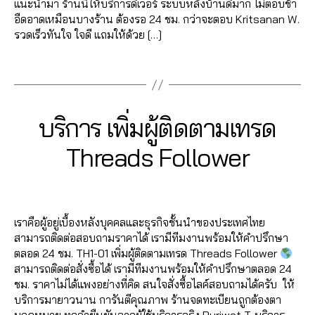
ก
แนะนำมา ร้านนี้ให้บริการดีเวอร์ ระบบหลังบ้านดีมาก ไม่ตอบช้า
ต
ด
พิ่
า
อืดอาดเหมือนบางร้าน ต้องรอ 24 ชม. กว่าจะตอบ Kritsanan W.
า
T
ม
ร
รวดเร็วทันใจ ใจดี แถมให้ด้วย […]
ม
h
แ
ต
เ
r
ช
Tags
ล
ท
e
ร์
า
ร
a
เ
ด
ด
d
ท
อ
1
T
Categories
T
บริการ เพิ่มผู้ติดตามเทรด
s
ร
อ
H
3
h
ด
น
R
B
/
r
Threads Follower
T
E
ไ
0
y
e
A
h
ล
7
a
D
a
r
Post
Post
น์
S
d
/
d
e
author
date
,
m
2
s
,
a
เ
เราคือผู้อยู่เบื้องหลังบุคคลและธุรกิจชั้นนำของประเทศไทย
in
0
เ
d
พิ่
สามารถติดต่อสอบถามราคาได้ เรามีทีมงานพร้อมให้คำปรึกษา
2
พิ่
s
,
ม
ตลอด 24 ชม. TH1-01 เพิ่มผู้ติดตามเทรด Threads Follower
3
ม
เ
ค
สามารถติดต่อสั่งซื้อได้ เรามีทีมงานพร้อมให้คำปรึกษาตลอด 24
แ
พิ่
อ
ชม. ราคาไม่ได้แพงอย่างที่คิด สนใจสั่งซื้อไลค์สอบถามได้ครับ ให้
ช
ม
ม
บริการมายาวนาน การันตีคุณภาพ ร้านจดทะเบียนถูกต้องตา
ร์
ไ
เ