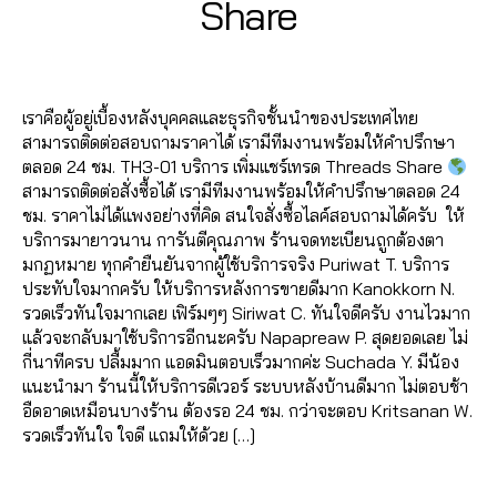
B
/
Share
T
E
ด
ค
0
y
A
0
h
ต
อ
7
a
D
6
r
า
Post
Post
ม
S
d
/
2
e
ม
author
date
เ
m
2
6
a
เ
ม้
เราคือผู้อยู่เบื้องหลังบุคคลและธุรกิจชั้นนำของประเทศไทย
in
0
4
d
ท
น
สามารถติดต่อสอบถามราคาได้ เรามีทีมงานพร้อมให้คำปรึกษา
2
6
s
,
ร
ท์
ตลอด 24 ชม. TH3-01 บริการ เพิ่มแชร์เทรด Threads Share
3
5
เ
ด
เ
สามารถติดต่อสั่งซื้อได้ เรามีทีมงานพร้อมให้คำปรึกษาตลอด 24
6
พิ่
T
ท
ชม. ราคาไม่ได้แพงอย่างที่คิด สนใจสั่งซื้อไลค์สอบถามได้ครับ ให้
0
1
ม
h
ร
บริการมายาวนาน การันตีคุณภาพ ร้านจดทะเบียนถูกต้องตา
6
4
ไ
r
ด
มกฏหมาย ทุกคำยืนยันจากผู้ใช้บริการจริง Puriwat T. บริการ
2
,
ล
e
T
ประทับใจมากครับ ให้บริการหลังการขายดีมาก Kanokkorn N.
6
A
ค์
a
h
รวดเร็วทันใจมากเลย เฟิร์มๆๆ Siriwat C. ทันใจดีครับ งานไวมาก
4
n
เ
d
r
แล้วจะกลับมาใช้บริการอีกนะครับ Napapreaw P. สุดยอดเลย ไม่
6
u
ท
s
,
e
กี่นาทีครบ ปลื้มมาก แอดมินตอบเร็วมากค่ะ Suchada Y. มีน้อง
5
c
ร
เ
a
แนะนำมา ร้านนี้ให้บริการดีเวอร์ ระบบหลังบ้านดีมาก ไม่ตอบช้า
6
h
ด
พิ่
d
อืดอาดเหมือนบางร้าน ต้องรอ 24 ชม. กว่าจะตอบ Kritsanan W.
1
it
T
ม
s
,
รวดเร็วทันใจ ใจดี แถมให้ด้วย […]
4
C
h
แ
เ
,
h
r
ช
พิ่
Tags
A
a