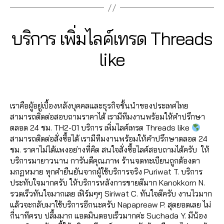
e
ร์
ม
n
l
a
เ
ย
u
e
d
ท
อ
c
1
Categories
T
บริการ เพิ่มไลค์เทรด Threads
e
s
ร
ด
h
H
3
,
ด
ติ
R
it
B
/
like
ก
T
E
ด
C
0
y
า
A
h
ต
h
7
a
D
ร
r
า
Post
Post
S
a
d
/
ต
e
ม
author
date
l
m
2
ล
a
เ
e
เราคือผู้อยู่เบื้องหลังบุคคลและธุรกิจชั้นนำของประเทศไทย
in
0
า
d
ท
e
สามารถติดต่อสอบถามราคาได้ เรามีทีมงานพร้อมให้คำปรึกษา
2
ด
s
,
ร
,
ตลอด 24 ชม. TH2-01 บริการ เพิ่มไลค์เทรด Threads like
3
,
เ
ด
ก
สามารถติดต่อสั่งซื้อได้ เรามีทีมงานพร้อมให้คำปรึกษาตลอด 24
เ
พิ่
T
า
ชม. ราคาไม่ได้แพงอย่างที่คิด สนใจสั่งซื้อไลค์สอบถามได้ครับ ให้
พิ่
ม
h
ร
บริการมายาวนาน การันตีคุณภาพ ร้านจดทะเบียนถูกต้องตา
ม
ไ
r
ต
มกฏหมาย ทุกคำยืนยันจากผู้ใช้บริการจริง Puriwat T. บริการ
ย
ล
e
ล
ประทับใจมากครับ ให้บริการหลังการขายดีมาก Kanokkorn N.
อ
ค์
a
า
รวดเร็วทันใจมากเลย เฟิร์มๆๆ Siriwat C. ทันใจดีครับ งานไวมาก
ด
เ
d
ด
แล้วจะกลับมาใช้บริการอีกนะครับ Napapreaw P. สุดยอดเลย ไม่
ติ
ท
s
,
,
กี่นาทีครบ ปลื้มมาก แอดมินตอบเร็วมากค่ะ Suchada Y. มีน้อง
ด
ร
เ