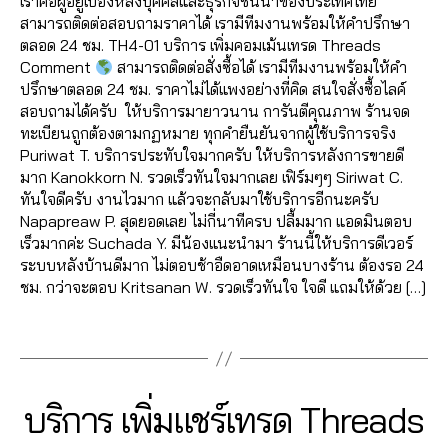
c
เราคือผู้อยู่เบื้องหลังบุคคลและธุรกิจชั้นนำของประเทศไทย
in
0
ท
น
h
สามารถติดต่อสอบถามราคาได้ เรามีทีมงานพร้อมให้คำปรึกษา
2
ร
ท์
it
ตลอด 24 ชม. TH4-01 บริการ เพิ่มคอมเม้นเทรด Threads
3
ด
เ
C
Comment
สามารถติดต่อสั่งซื้อได้ เรามีทีมงานพร้อมให้คำ
T
ท
h
ปรึกษาตลอด 24 ชม. ราคาไม่ได้แพงอย่างที่คิด สนใจสั่งซื้อไลค์
h
ร
a
สอบถามได้ครับ ให้บริการมายาวนาน การันตีคุณภาพ ร้านจด
r
ด
l
ทะเบียนถูกต้องตามกฏหมาย ทุกคำยืนยันจากผู้ใช้บริการจริง
e
T
e
Puriwat T. บริการประทับใจมากครับ ให้บริการหลังการขายดี
a
h
e
มาก Kanokkorn N. รวดเร็วทันใจมากเลย เฟิร์มๆๆ Siriwat C.
d
r
,
ทันใจดีครับ งานไวมาก แล้วจะกลับมาใช้บริการอีกนะครับ
s
,
e
ก
Napapreaw P. สุดยอดเลย ไม่กี่นาทีครบ ปลื้มมาก แอดมินตอบ
เ
a
า
เร็วมากค่ะ Suchada Y. มีน้องแนะนำมา ร้านนี้ให้บริการดีเวอร์
พิ่
d
ร
ระบบหลังบ้านดีมาก ไม่ตอบช้าอืดอาดเหมือนบางร้าน ต้องรอ 24
ม
s
,
ต
ชม. กว่าจะตอบ Kritsanan W. รวดเร็วทันใจ ใจดี แถมให้ด้วย […]
แ
เ
ล
ช
พิ่
Tags
า
ร์
ม
ด
เ
ย
,
ท
อ
เ
1
Categories
T
บริการ เพิ่มแชร์เทรด Threads
ร
ด
พิ่
H
3
ด
ติ
ม
R