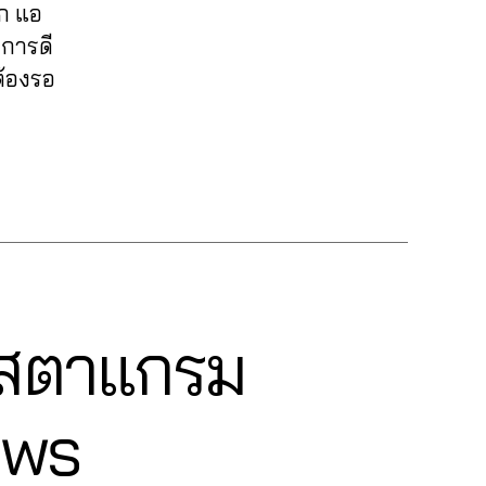
าก แอ
ิการดี
ต้องรอ
ินสตาแกรม
ews