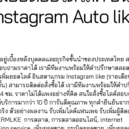
2
nstagram Auto li
3
B
/
0
y
9
a
Post
Post
d
/
author
date
m
2
in
0
ู้อยู่เบื้องหลังบุคคลและธุรกิจชั้นนำของประเทศไทย
2
1
สอบถามราคาได้ เรามีทีมงานพร้อมให้คำปรึกษาตลอด
 เพิ่มยอดไลค์ อินสตาแกรม Instagram like (รายเดื
ั้น) สามารถติดต่อสั่งซื้อได้ เรามีทีมงานพร้อมให้คำ
 ชม. ราคาไม่ได้แพงอย่างที่คิด สนใจสั่งซื้อไลค์สอ
้บริการมากว่า 10 ปี การันตีคุณภาพ ทุกคำยืนยันจากผู
ริง ตัวอย่างผลงาน รับเพิ่มไลค์แฟนเพจ รับเพิ่มผู้ติ
RMLKE การตลาด, การตลาดออนไลน์, internet
ing service, เพิ่มยอดขาย, ระเบิดยอดขาย, เพิ่มยอด