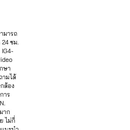
 สามารถ
 24 ชม.
IG4-
video
รึกษา
บถามได้
ูกต้อง
ิการ
N.
วมาก
ไม่กี่
องแนะนำ