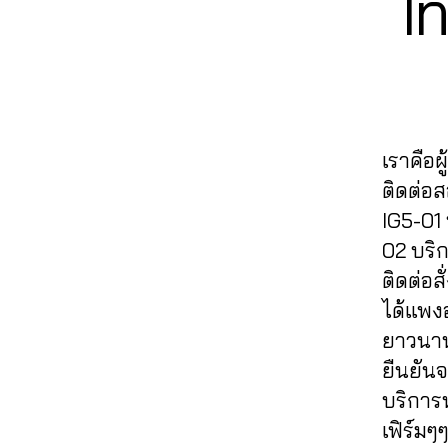
I
G
,
ฟ
s
ค์
R
า
In
อ
e
A
ไ
ร
s
ล
M
r
อ
ต
t
โ
vi
จี
,
ล
a
ล่
c
ปั๊
า
g
ไ
e
,
ม
ด
r
อ
li
เราคือผ
ไ
อ
a
จี
,
k
ล
ติดต่อ
อ
m
ระ
e
ฟ์
น
li
IG5-01
เ
in
i
ไ
v
บิ
02 บริ
s
g
ล
e
ด
t
ติดต่อส
,
น์
,
s
ย
a
ปั๊
ได้แพงอ
ติ
tr
อ
g
ม
ด
e
ยาวนาน
ด
r
ไ
ต
a
ข
ยืนยันจ
a
ล
า
m
า
m
บริการ
ฟ์
ม
,
ย
,
ส
เฟิร์มๆ
ไ
in
,
li