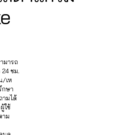
ke
 สามารถ
 24 ชม.
อน/เห
ปรึกษา
บถามได้
้ใช้
ดตาม
คนดู