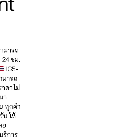
nt
 สามารถ
 24 ชม.
IG5-
ามารถ
 ราคาไม่
รมา
ย ทุกคำ
ับ ให้
ลย
้บริการ