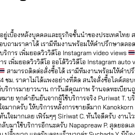
7
a
Post
Post
d
/
author
date
m
2
in
0
ู้อยู่เบื้องหลังบุคคลและธุรกิจชั้นนำของประเทศไทย
2
0
สอบถามราคาได้ เรามีทีมงานพร้อมให้คำปรึกษาตลอด
บริการ เพิ่มยอดวิววิดีโอ Instagram video views
าร เพิ่มยอดวิววิดีโอ ออโต้วิววิดีโอ Instagram auto 
สามารถติดต่อสั่งซื้อได้ เรามีทีมงานพร้อมให้คำป
 ชม. ราคาไม่ได้แพงอย่างที่คิด สนใจสั่งซื้อไลค์สอ
ห้บริการมายาวนาน การันตีคุณภาพ ร้านจดทะเบียนถ
มาย ทุกคำยืนยันจากผู้ใช้บริการจริง Puriwat T. บร
ใจมากครับ ให้บริการหลังการขายดีมาก Kanokkorn 
ทันใจมากเลย เฟิร์มๆๆ Siriwat C. ทันใจดีครับ งานไ
กลับมาใช้บริการอีกนะครับ Napapreaw P. สุดยอดเลย 
บ ปลื้มมาก แอดมินตอบเร็วมากค่ะ Suchada Y. มีน้