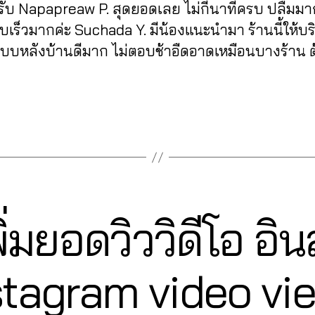
รับ Napapreaw P. สุดยอดเลย ไม่กี่นาทีครบ ปลื้มม
เร็วมากค่ะ Suchada Y. มีน้องแนะนำมา ร้านนี้ให้บร
ระบบหลังบ้านดีมาก ไม่ตอบช้าอืดอาดเหมือนบางร้าน 
พิ่มยอดวิววิดีโอ อ
2
stagram video vi
7
B
/
0
y