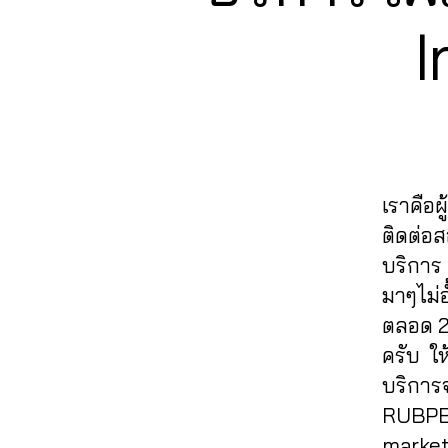
ล
k
T
ไ
m
า
A
I
e
ล
o
G
ด
in
ค์
R
ti
อ
s
A
ไ
o
อ
M
t
0
อ
n
,
น
a
6
จี
,
In
ไ
g
2
ปั๊
s
ล
r
6
ม
t
น์
,
a
4
เราคือผ
ไ
a
ติ
m
6
ล
g
ติดต่อ
ด
,
5
ฟ์
r
บริการ
ต
li
6
i
a
า
มาๆไม่อ
v
1
g
m
ม
e
4
,
ตลอด 24
,
li
ไ
i
A
ปั๊
v
ครับ ให
อ
g
n
ม
e
บริการจ
จี
,
,
u
ไ
s
ปั๊
RUBPE
li
c
ล
tr
ม
v
hi
market
ฟ์