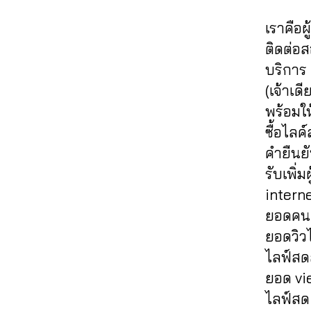
ค์
อ
e
,
ด
,
ปั๊
e
โ
จี
,
li
,
เ
เราคือผ
ม
e
,
พ
ฟ
k
ก
พิ่
วิ
F
ติดต่อ
ส
อ
e
า
ม
ว
ol
ไ
บริการ
ล
in
ร
ค
ไ
lo
อ
โ
(เจ้าเด
s
ต
อ
อ
w
จี
,
ล่
t
ล
ม
พร้อมให
จี
,
In
อ
ไ
a
า
เ
ปั๊
s
ซื้อไลค
อ
อ
g
ด
ม้
ม
t
โ
คำยืนยั
จี
,
r
อ
น
ไ
a
ต้
ระ
รับเพิ
a
อ
ท์
ล
g
ไ
เ
m
น
ไ
interne
ค์
r
ล
บิ
,
ไ
อ
ไ
a
ยอดคนดู
ค์
ด
li
ล
จี
,
อ
m
ไ
ยอดวิวไ
ย
v
น์
,
เ
จี
,
,
อ
อ
ไลฟ์สดล
e
ติ
พิ่
ปั๊
in
จี
,
ด
i
ด
ม
ยอด vie
ม
t
เ
ข
g
ต
ผู้
ไ
e
ไลฟ์สด
พิ่
า
,
า
ติ