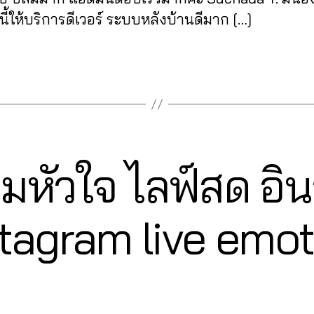
นี้ให้บริการดีเวอร์ ระบบหลังบ้านดีมาก […]
พิ่มหัวใจ ไลฟ์สด อ
2
stagram live emot
7
B
/
0
y
7
a
Post
Post
d
/
author
date
m
2