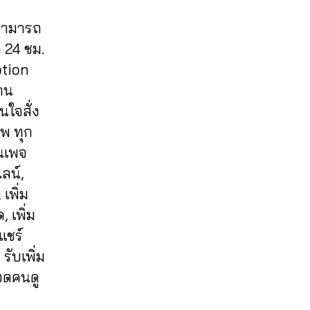
 สามารถ
 24 ชม.
otion
งาน
นใจสั่ง
าพ ทุก
ฟนเพจ
ลน์,
เพิ่ม
 เพิ่ม
แชร์
รับเพิ่ม
ยอดคนดู