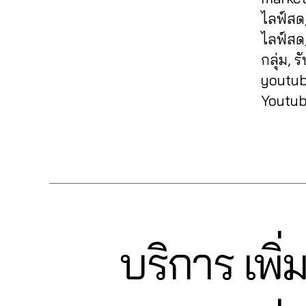
e
ติ
e
t
ส
a
ไลฟ์สด,
ด
in
C
ด
m
ไลฟ์สด,
ต
s
h
ไ
,
า
กลุ่ม, 
t
al
อ
in
ม
a
e
youtube
จี
,
t
ไ
g
e
,
ปั๊
e
Youtub
อ
r
F
ม
r
จี
,
a
ol
ไ
n
ปั๊
Tags
m
lo
ล
e
ม
,
w
ฟ์
t
วิ
ก
In
ไ
m
ว
า
s
อ
a
ไ
ร
t
จี
,
r
อ
ต
a
ปั๊
k
จี
,
ล
g
บริการ เพิ
Categories
ม
I
e
ปั๊
า
N
r
ไ
ti
ม
S
ด
a
อ
n
T
ไ
,
m
จี
,
A
g
ล
ก