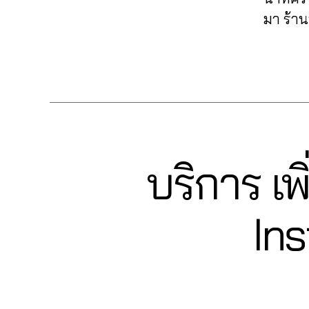
t
,
เ
น์
,
0
า
ล
e
มา ร้าน
li
พิ่
ติ
6
ม้
ฟ์
r
v
ม
ด
2
า
ส
n
e
ค
ต
Tags
6
In
ด
e
in
น
า
4
s
ไ
t
s
ดู
ม
6
t
อ
m
t
ไ
ไ
5
a
จี
,
a
a
ล
อ
6
g
ปั๊
r
g
ฟ์
จี
,
1
r
ม
k
r
ส
ปั๊
4
,
a
บริการ เ
Categories
ไ
I
e
a
ด
ม
A
N
m
ล
ti
m
In
ติ
S
n
,
ฟ์
n
,
T
s
ด
u
อ
ไ
A
In
g
ก
t
ต
c
G
อ
อ
s
า
a
า
R
hi
โ
จี
,
e
ร
A
g
ม
t
ต้
ปั๊
M
r
ต
r
ไ
C
ไ
ม
vi
ล
a
อ
h
ล
ไ
c
า
m
จี
,
al