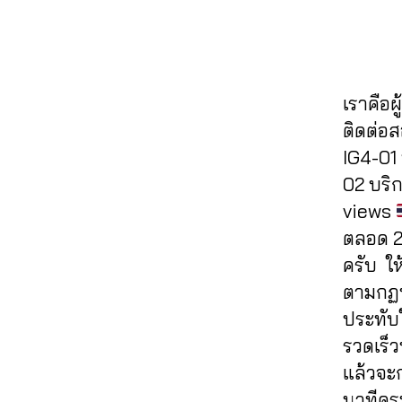
า
ล
M
ปั๊
h
e
,
ล
ร
โ
ม
al
li
ค์
ต
ล่
ไ
e
k
โ
ล
ไ
ล
e
,
e
พ
า
อ
ค์
F
เราคือผ
in
ส
ด
จี
,
ไ
ol
s
ไ
ติดต่อ
,
ระ
อ
lo
t
อ
ก
IG4-01 
เ
จี
,
w
a
จี
,
า
บิ
02 บริก
ปั๊
In
g
อ
ร
ด
ม
s
views
r
อ
ต
ย
ไ
t
a
โ
ตลอด 24
ล
อ
ล
a
m
ต้
า
ครับ ใ
ด
ฟ์
g
,
ไ
ด
ข
ตามกฏห
i
r
li
ล
อ
า
g
a
ประทับ
v
ค์
อ
ย
,
m
e
ไ
รวดเร็ว
น
,
ปั๊
,
i
อ
ไ
แล้วจะ
ห
ม
in
g
จี
,
ล
น้
นาทีคร
ไ