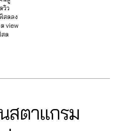
ดวิว
ลฟ์สดลง
ยอด view
ฟ์สด
 อินสตาแกรม