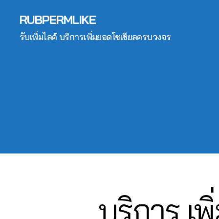
ปั๊
t
a
n
ม
a
RUBPERMLIKE
g
e
ติ
g
r
t
รับเพิ่มไลค์ บริการเพิ่มยอดโซเชียลครบวงจร
ด
r
a
m
ต
a
m
a
า
m
,
r
ม
,
ก
k
ไ
In
า
e
อ
s
ร
ti
จี
,
t
ต
n
ปั๊
a
ล
g
ม
g
า
s
วิ
r
ด
e
ว
a
,
r
ไ
m
ก
vi
อ
li
า
c
จี
,
v
ร
บริการ เพ
Categories
I
e
,
ปั๊
e
N
ต
li
ม
S
e