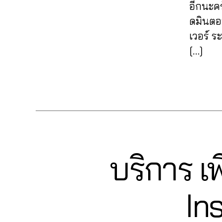
ด
อ
t
อีกนะค
ห
v
ไ
จี
,
e
น้
ดมินตอบ
e
อ
ปั๊
0
r
า
i
เวอร์ 
จี
,
ม
6
n
ม้
g
ปั๊
[…]
ติ
2
e
า
,
ม
ด
6
t
In
li
ไ
ต
4
m
s
Tags
v
ล
า
6
a
t
e
ฟ์
ม
5
r
a
in
ไ
ไ
6
k
g
s
อ
อ
1
e
r
t
จี
,
จี
,
4
,
ti
a
a
ปั๊
ปั๊
A
n
m
g
บริการ เ
Categories
ม
I
ม
n
g
,
r
N
ไ
วิ
u
s
S
อ
a
อ
ว
T
c
e
อ
m
จี
,
A
In
ไ
hi
r
โ
,
G
ฟ
อ
t
vi
R
ต้
ก
อ
จี
,
A
C
c
ไ