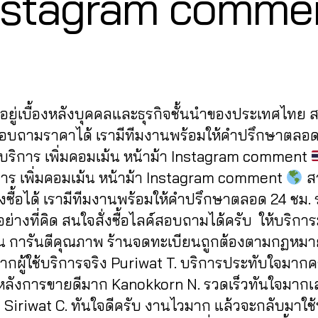
nstagram comme
B
/
0
y
7
a
Post
Post
d
/
author
date
m
2
in
0
ู้อยู่เบื้องหลังบุคคลและธุรกิจชั้นนำของประเทศไทย
2
0
สอบถามราคาได้ เรามีทีมงานพร้อมให้คำปรึกษาตลอด
 บริการ เพิ่มคอมเม้น หน้าม้า Instagram comment
การ เพิ่มคอมเม้น หน้าม้า Instagram comment
ส
ั่งซื้อได้ เรามีทีมงานพร้อมให้คำปรึกษาตลอด 24 ชม.
ย่างที่คิด สนใจสั่งซื้อไลค์สอบถามได้ครับ ให้บริกา
 การันตีคุณภาพ ร้านจดทะเบียนถูกต้องตามกฏหมา
ากผู้ใช้บริการจริง Puriwat T. บริการประทับใจมากคร
หลังการขายดีมาก Kanokkorn N. รวดเร็วทันใจมากเ
ๆ Siriwat C. ทันใจดีครับ งานไวมาก แล้วจะกลับมาใช