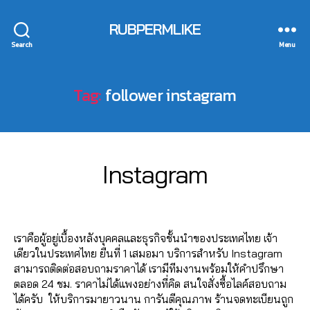
ไ
อ
RUBPERMLIKE
จี
,
ปั๊
Search
Menu
ม
ติ
Tag:
follower instagram
ด
ต
า
0
ม
3
ไ
B
/
Categories
I
Instagram
อ
N
0
y
จี
,
S
2
a
ปั๊
T
Post
Post
d
/
A
ม
author
date
G
m
2
วิ
R
เราคือผู้อยู่เบื้องหลังบุคคลและธุรกิจชั้นนำของประเทศไทย เจ้า
in
0
ว
A
เดียวในประเทศไทย ยืนที่ 1 เสมอมา บริการสำหรับ Instagram
2
ไ
M
สามารถติดต่อสอบถามราคาได้ เรามีทีมงานพร้อมให้คำปรึกษา
0
อ
ตลอด 24 ชม. ราคาไม่ได้แพงอย่างที่คิด สนใจสั่งซื้อไลค์สอบถาม
จี
,
ได้ครับ ให้บริการมายาวนาน การันตีคุณภาพ ร้านจดทะเบียนถูก
ปั๊