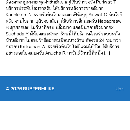
ต้องตามกฏหมาย ทุกคำยืนยันจากผู้ใช้บริการจริง Puriwat T.
ม
บริการประทับใจมากครับ ให้บริการหลังการขายดีมาก
ไ
Kanokkorn N. รวดเร็วทันใจมากเลย เฟิร์มๆๆ Siriwat C. ทันใจดี
ล
ครับ งานไวมาก แล้วจะกลับมาใช้บริการอีกนะครับ Napapreaw
ค์
P. สุดยอดเลย ไม่กี่นาทีครบ ปลื้มมาก แอดมินตอบเร็วมากค่ะ
ไ
Suchada Y. มีน้องแนะนำมา ร้านนี้ให้บริการดีเวอร์ ระบบหลัง
อ
บ้านดีมาก ไม่ตอบช้าอืดอาดเหมือนบางร้าน ต้องรอ 24 ชม. กว่า
จี
,
จะตอบ Kritsanan W. รวดเร็วทันใจ ใจดี แถมให้ด้วย ใช้บริการ
ปั๊
อย่างต่อเนื่องเลยครับ Anucha R. การันตีร้านนี้ที่หนึ่ง […]
ม
ไ
Tags
ล
ฟ์
i
g
© 2026
RUBPERMLIKE
Up
↑
,
ปั๊
ม
ไ
ล
ฟ์