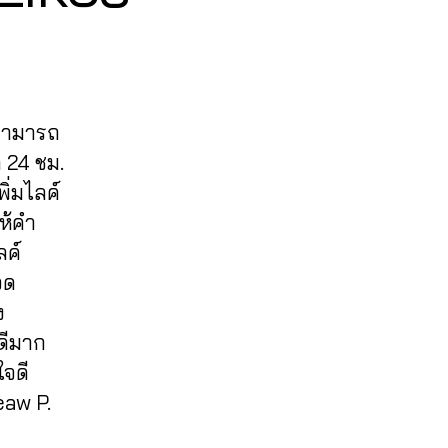
 สามารถ
 24 ชม.
ิ่มไลค์
ให้คำ
ลค์
จด
ง
ดีมาก
ใจดี
eaw P.