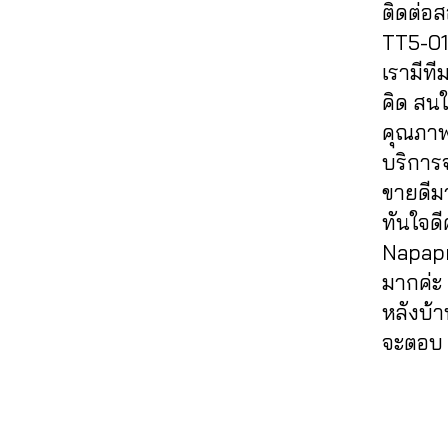
h
t
T
F
ติดต่อ
ด
t
r
al
o
ik
ol
ต
TT5-01 
o
k
e
k
,
t
lo
า
k
e
เรามีท
e
,
ค
o
w
ม
vi
ti
F
อ
คิด สนใ
k
ติ๊
,
ติ๊
e
n
ol
ม
ปั๊
ก
คุณภาพ
ก
w
g
lo
เ
ม
ต็
ต็
บริการ
s
,
s
w
ม้
ติ
อ
อ
ก
e
ขายดีม
T
น
ด
ก
ก
า
r
ik
ติ๊
ทันใจด
ต
,
,
ร
vi
t
ก
า
in
Napapr
ปั๊
ต
c
o
ต็
ม
t
ม
มากค่ะ 
ล
e
,
k
,
อ
ติ๊
e
ติ
า
Li
หลังบ้า
F
ก
ก
r
ด
ด
k
ol
,
จะตอบ K
ต็
n
ต
,
e
lo
ติ๊
อ
e
า
ก
T
w
ก
ก
t
ม
Tags
า
ik
ติ๊
ต็
,
m
T
ร
t
ก
อ
ปั๊
a
ik