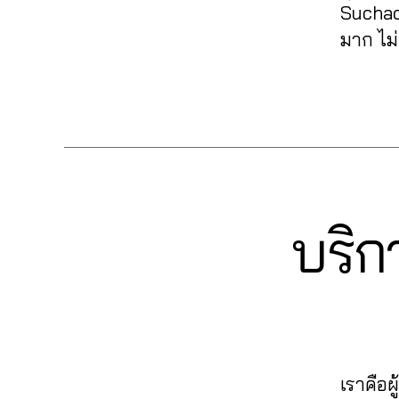
ต
ik
า
T
Suchada
ติ
h
ก
า
t
ด
ik
ด
a
มาก ไม
,
ม
o
,
t
ต
r
ระ
ติ๊
k
,
ก
o
า
e
,
เ
ก
Tags
ติ
า
k
,
ม
T
บิ
ต็
ด
ร
ปั๊
ti
ik
ด
อ
ต
ต
ม
k
t
ย
ก
า
ล
ไ
t
o
อ
,
ม
า
ล
o
k
ด
ปั๊
ติ๊
ด
ค์
k
vi
,
ข
ม
ก
อ
ติ๊
บริก
Categories
T
เ
e
า
ไ
ต็
อ
I
ก
พิ่
w
ย
ล
K
อ
น
ต็
ม
s
,
,
T
ค์
ก
ไ
อ
O
ผู้
ก
เ
T
,
ล
K
ก
ติ
า
พิ่
ik
ปั๊
น์
,
,
ด
ร
ม
t
ม
ติ๊
ฟ
ต
ต
ผู้
o
ติ
ก
อ
า
ล
ติ
เราคือผ
k
,
ด
ต็
ล