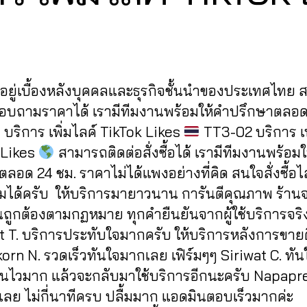
0
y
7
a
Post
Post
d
/
author
date
m
2
in
0
ู้อยู่เบื้องหลังบุคคลและธุรกิจชั้นนำของประเทศไทย
2
0
สอบถามราคาได้ เรามีทีมงานพร้อมให้คำปรึกษาตลอด
บริการ เพิ่มไลค์ TikTok Likes
TT3-02 บริการ เพ
 Likes
สามารถติดต่อสั่งซื้อได้ เรามีทีมงานพร้อม
ลอด 24 ชม. ราคาไม่ได้แพงอย่างที่คิด สนใจสั่งซื้อไ
ได้ครับ ให้บริการมายาวนาน การันตีคุณภาพ ร้าน
นถูกต้องตามกฏหมาย ทุกคำยืนยันจากผู้ใช้บริการจริ
t T. บริการประทับใจมากครับ ให้บริการหลังการขาย
rn N. รวดเร็วทันใจมากเลย เฟิร์มๆๆ Siriwat C. ทัน
านไวมาก แล้วจะกลับมาใช้บริการอีกนะครับ Napapr
เลย ไม่กี่นาทีครบ ปลื้มมาก แอดมินตอบเร็วมากค่ะ