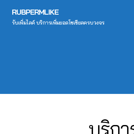
ติ๊
ติ๊
ก
w
ก
ก
RUBPERMLIKE
า
T
ต็
ต็
ร
ik
รับเพิ่มไลค์ บริการเพิ่มยอดโซเชียลครบวงจร
อ
อ
ต
t
ก
ก
ล
o
,
vi
า
k
,
ti
e
ด
F
k
w
อ
ol
0
t
s
,
อ
lo
6
o
ติ
น
w
2
k
ด
ไ
ติ๊
6
c
ต
ล
ก
4
o
า
น์
,
ต็
6
m
ม
ค
อ
5
m
T
อ
ก
6
e
ik
ม
,
1
n
t
เ
บริการ
Categories
in
T
4
,
t
,
o
ม้
I
t
A
T
K
k
,
น