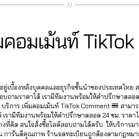
0
ิ่มคอมเม้นท์ TikT
7
B
/
y
1
0
a
Post
Post
d
/
author
date
m
2
in
0
ู้อยู่เบื้องหลังบุคคลและธุรกิจชั้นนำของประเทศไทย
2
1
สอบถามราคาได้ เรามีทีมงานพร้อมให้คำปรึกษาตลอด
 บริการ เพิ่มคอมเม้นท์ TikTok Comment
สามารถ
อได้ เรามีทีมงานพร้อมให้คำปรึกษาตลอด 24 ชม. ราคาไม
งที่คิด สนใจสั่งซื้อไลค์สอบถามได้ครับ ให้บริการมา
 การันตีคุณภาพ ร้านจดทะเบียนถูกต้องตามกฏหมา