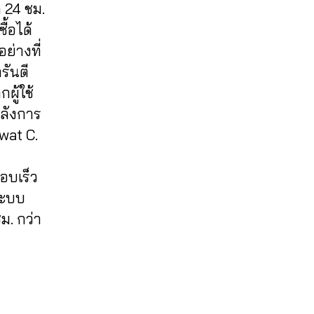
 24 ชม.
ื้อได้
ย่างที่
รันตี
ู้ใช้
หลังการ
wat C.
อบเร็ว
ระบบ
ม. กว่า