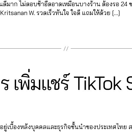
นดีมาก ไม่ตอบช้าอืดอาดเหมือนบางร้าน ต้องรอ 24 ช
ritsanan W. รวดเร็วทันใจ ใจดี แถมให้ด้วย […]
0
ร เพิ่มแชร์ TikTok
7
B
/
y
1
0
a
Post
Post
d
/
author
date
m
2
in
0
ู้อยู่เบื้องหลังบุคคลและธุรกิจชั้นนำของประเทศไทย
2