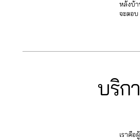
o
n
ก
Li
หลังบ้า
F
ต
k
u
,
ต็
k
ol
0
จะตอบ K
ล
บั
c
อ
e
lo
6
า
น
hi
ก
T
w
2
ด
ทึ
t
Tags
vi
ik
ติ๊
6
อ
ก
C
e
t
ก
4
อ
ติ๊
h
w
o
ต็
6
น
ก
al
s
,
k
,
อ
5
ไ
ต็
e
ติ
Li
ก
6
ล
อ
e
,
ด
k
,
1
น์
,
ก
F
ต
e
บริกา
Categories
in
T
4
,
ค
,
ol
า
I
ติ๊
t
A
อ
ปั๊
lo
K
ม
ก
e
n
ม
T
ม
w
T
ต็
r
O
u
เ
ติ
T
ik
K
อ
n
c
ม้
ด
ik
t
ก
e
hi
น
ต
t
o
,
t
t
ti
า
o
k
,
T
m
C
k
เราคือผ
ม
k
,
ติ
ik
a