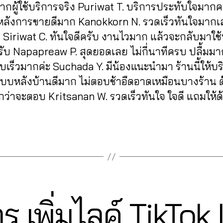
ากผู้ใช้บริการจริง Puriwat T. บริการประทับใจมากคร
หลังการขายดีมาก Kanokkorn N. รวดเร็วทันใจมากเ
ๆ Siriwat C. ทันใจดีครับ งานไวมาก แล้วจะกลับมาใช
รับ Napapreaw P. สุดยอดเลย ไม่กี่นาทีครบ ปลื้มม
เร็วมากค่ะ Suchada Y. มีน้องแนะนำมา ร้านนี้ให้บร
ระบบหลังบ้านดีมาก ไม่ตอบช้าอืดอาดเหมือนบางร้าน 
กว่าจะตอบ Kritsanan W. รวดเร็วทันใจ ใจดี แถมให้ด
2
ร เพิ่มไลค์ TikTok
7
B
/