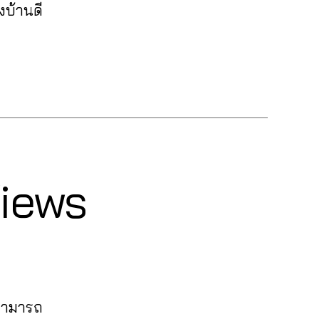
งบ้านดี
Views
 สามารถ