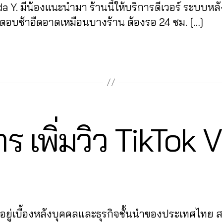
 Y. มีน้องแนะนำมา ร้านนี้ให้บริการดีเวอร์ ระบบหลั
่ตอบช้าอืดอาดเหมือนบางร้าน ต้องรอ 24 ชม. […]
2
าร เพิ่มวิว TikTok 
7
B
/
0
y
7
a
Post
Post
d
/
author
date
m
2
in
0
ู้อยู่เบื้องหลังบุคคลและธุรกิจชั้นนำของประเทศไทย
2