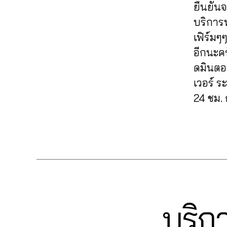
ก
o
ไ
ติ
ยืนยันจ
s
,
s
ม
,
k
,
ล
ด
ก
e
บริการ
ติ๊
ฟ
Li
ค์
ต
า
r
ก
เฟิร์มๆ
อ
k
T
า
ร
vi
ต็
ล
e
ik
อีกนะค
ม
ต
c
อ
โ
ติ๊
t
T
ดมินตอบ
ล
e
,
ก
ล่
ก
o
ik
า
Li
เวอร์ 
,
T
ต็
k
,
t
ด
k
ปั๊
24 ชม. 
ik
อ
ปั๊
o
,
e
ม
t
ก
ม
k
,
ก
T
ติ
o
,
ไ
Tags
ติ
า
ik
ด
k
ti
,
ล
ด
ร
t
ต
ฟ
k
ค์
ต
ต
o
า
อ
t
ติ๊
า
ล
k
,
ม
ล
o
ก
ม
า
Li
T
โ
k
ต็
ติ๊
ด
k
ik
ล่
c
อ
ก
อ
e
บริกา
Categories
t
T
ติ๊
o
ก
ต็
อ
I
ติ๊
o
ก
m
,
K
อ
น