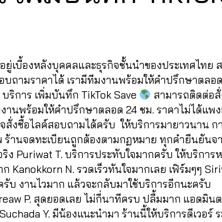
y
1
2
a
Post
Post
d
/
author
date
m
2
in
0
ู้อยู่เบื้องหลังบุคคลและธุรกิจชั้นนำของประเทศไทย
2
2
สอบถามราคาได้ เรามีทีมงานพร้อมให้คำปรึกษาตลอด
บริการ เพิ่มบันทึก TikTok Save
สามารถติดต่อสั่ง
ีมงานพร้อมให้คำปรึกษาตลอด 24 ชม. ราคาไม่ได้แพงอ
จสั่งซื้อไลค์สอบถามได้ครับ ให้บริการมายาวนาน กา
 ร้านจดทะเบียนถูกต้องตามกฏหมาย ทุกคำยืนยันจากผ
จริง Puriwat T. บริการประทับใจมากครับ ให้บริการ
าก Kanokkorn N. รวดเร็วทันใจมากเลย เฟิร์มๆๆ Siri
ีครับ งานไวมาก แล้วจะกลับมาใช้บริการอีกนะครับ
eaw P. สุดยอดเลย ไม่กี่นาทีครบ ปลื้มมาก แอดมินต
Suchada Y. มีน้องแนะนำมา ร้านนี้ให้บริการดีเวอร์ 