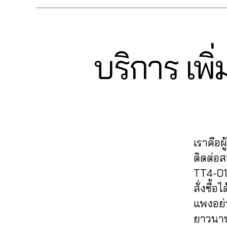
ต
o
ต็
ก
ม
r
t
ล
k
,
อ
vi
ไ
k
o
า
Li
ก
e
ล
e
k
,
ด
k
,
w
ค์
ti
ปั๊
อ
e
บริการ เพ
Categories
in
T
s
,
T
n
ม
อ
I
ติ๊
t
ติ
ik
g
ติ
K
น
ก
e
ด
T
t
s
ด
ไ
ต็
r
O
ต
o
e
ต
ล
K
อ
n
า
k
r
,
า
น์
,
ก
e
ม
ปั๊
vi
ม
ติ๊
,
t
T
ม
c
ติ๊
ก
T
m
ik
เราคือผ
ไ
e
,
ก
ต็
ik
a
t
ล
Li
ต็
ติดต่อ
อ
t
r
o
ค์
k
อ
ก
TT4-01
o
k
k
,
ติ๊
e
ก
vi
k
e
สั่งซื้
ติ
ก
T
,
e
vi
ti
ด
แพงอย่า
ต็
ik
ปั๊
w
e
n
ต
อ
t
ม
ยาวนาน
s
,
w
g
า