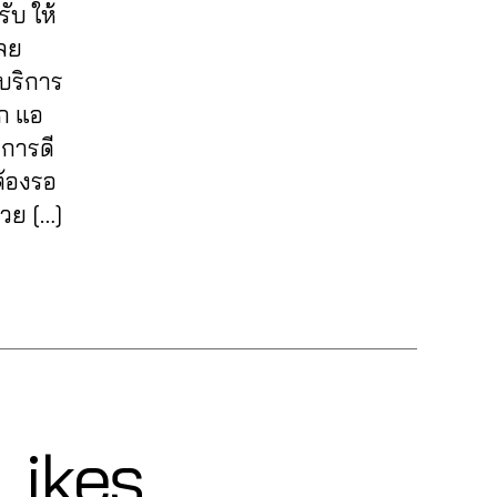
ับ ให้
ลย
้บริการ
าก แอ
ิการดี
ต้องรอ
้วย […]
 Likes