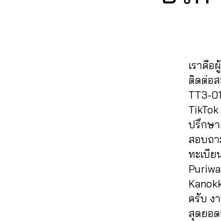
ก
k
,
ต็
m
T
ฟ
ก
ไ
ต็
ปั๊
O
อ
e
อ
,
ล
K
อ
ม
ก
n
ล
ปั๊
น์
,
ก
ติ
,
t
,
โ
ม
ติ๊
,
ด
ระ
T
ล่
ติ
ก
T
ต
เ
ik
เราคือผ
T
ด
ต็
ik
า
บิ
t
ik
ติดต่อ
ต
อ
t
ม
ด
o
t
า
ก
TT3-01 
o
ติ๊
ย
k
o
ม
vi
k
ก
TikTok
อ
s
k
,
T
e
vi
ต็
ด
a
ปรึกษาต
ฟ
ik
w
e
อ
ข
v
อ
สอบถาม
t
s
,
w
ก
า
e
,
ล
o
ติ
ทะเบีย
s
,
,
ย
ti
โ
k
,
ด
ก
ปั๊
Puriwa
,
k
ล่
ปั๊
ต
า
ม
เ
t
Kanokko
ติ๊
ม
า
ร
ไ
พิ่
o
ก
ครับ ง
ติ
ม
ต
ล
ม
k
ต็
ด
T
สุดยอด
ล
ค์
ผู้
s
อ