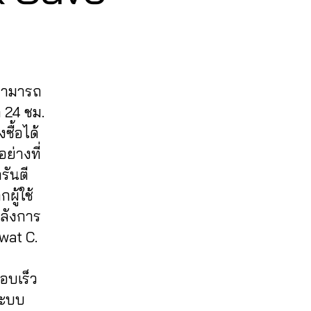
 สามารถ
 24 ชม.
ซื้อได้
ย่างที่
รันตี
ู้ใช้
หลังการ
wat C.
อบเร็ว
ระบบ