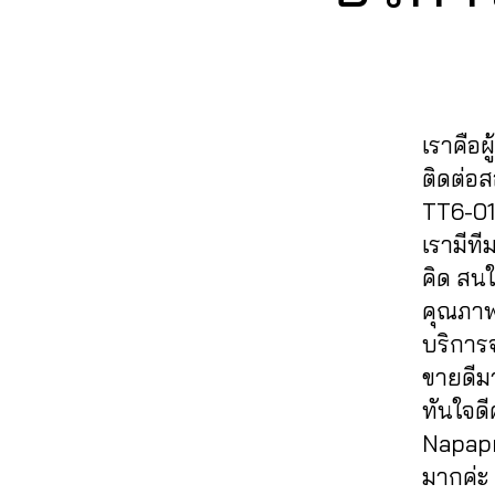
e
n
T
ik
ติ
ti
r
O
u
t
ด
k
K
n
c
o
ต
t
e
hi
k
า
o
t
t
vi
ม
k
,
m
C
เราคือผ
e
ติ๊
ค
a
h
w
ติดต่อ
ก
อ
r
al
s
,
ต็
0
ม
TT6-01 
k
e
ก
อ
6
เ
e
เรามีท
e
,
า
ก
2
ม้
ti
F
คิด สนใ
ร
,
6
น
n
ol
ต
คุณภาพ
บั
4
ติ๊
g
lo
ล
น
6
ก
บริการ
s
w
า
ทึ
5
ต็
e
ขายดีม
T
ด
ก
6
อ
r
ik
ทันใจด
,
T
1
ก
vi
t
ก
Napapr
ik
4
,
,
c
o
า
t
A
ติ๊
มากค่ะ 
e
,
k
,
ร