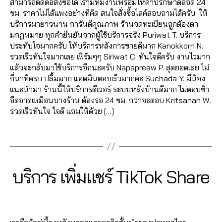
ม
k
สามารถติดต่อสั่งซื้อได้ เรามีทีมงานพร้อมให้คำปรึกษาตลอด 24
r
ก
a
o
า
ติ๊
e
ชม. ราคาไม่ได้แพงอย่างที่คิด สนใจสั่งซื้อไลค์สอบถามได้ครับ ให้
n
ต็
r
w
ด
ก
ติ๊
บริการมายาวนาน การันตีคุณภาพ ร้านจดทะเบียนถูกต้องตา
e
อ
k
T
อ
ต็
ก
มกฏหมาย ทุกคำยืนยันจากผู้ใช้บริการจริง Puriwat T. บริการ
t
ก
,
e
ik
อ
อ
ต็
ประทับใจมากครับ ให้บริการหลังการขายดีมาก Kanokkorn N.
m
ติ๊
ti
t
น
ก
,
อ
รวดเร็วทันใจมากเลย เฟิร์มๆๆ Siriwat C. ทันใจดีครับ งานไวมาก
a
ก
n
o
ไ
บั
ก
,
แล้วจะกลับมาใช้บริการอีกนะครับ Napapreaw P. สุดยอดเลย ไม่
r
ต็
g
k
,
ล
น
T
กี่นาทีครบ ปลื้มมาก แอดมินตอบเร็วมากค่ะ Suchada Y. มีน้อง
k
อ
s
F
น์
ทึ
ik
แนะนำมา ร้านนี้ให้บริการดีเวอร์ ระบบหลังบ้านดีมาก ไม่ตอบช้า
e
ก
e
o
,
ก
t
อืดอาดเหมือนบางร้าน ต้องรอ 24 ชม. กว่าจะตอบ Kritsanan W.
ti
vi
r
ll
ค
T
o
รวดเร็วทันใจ ใจดี แถมให้ด้วย […]
n
e
vi
o
อ
ik
k
g
w
c
w
ม
t
Tags
vi
s
s
,
e
ติ๊
เ
o
e
e
ติ
,
ก
0
ม้
k
,
w
r
ด
Li
ต็
7
น
บั
s
,
vi
ต
k
อ
B
/
Categories
T
บริการ เพิ่มแชร์ TikTok Share
ti
น
ก
c
า
e
I
ก
,
y
1
k
ทึ
า
K
e
ม
T
in
0
a
t
T
ก
ร
Post
Post
,
T
ik
t
d
/
O
o
ติ๊
ต
author
date
Li
ik
t
e
K
m
2
k
,
ก
ล
k
t