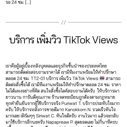
น
รอ 24 ชม. […]
ต็
ล่
ด
า
T
ต
ไ
อ
ติ๊
ต
ด
ik
า
ล
Tags
ก
,
ก
า
,
t
ม
น์
ปั๊
ต็
ม
2
ก
o
ติ๊
,
ม
อ
ติ๊
7
า
k
,
ก
ติ๊
ไ
ก
,
ก
B
/
Categories
ร
T
บริการ เพิ่มวิว TikTok Views
ฟ
ต็
ก
ล
I
ระ
ต็
0
y
ต
อ
อ
ต็
K
ค์
เ
อ
7
a
ล
ล
ก
,
อ
T
Post
Post
T
บิ
ก
,
d
/
า
โ
O
ปั๊
ก
author
date
ik
ด
K
ปั๊
m
2
ด
ล่
ม
vi
t
เราคือผู้อยู่เบื้องหลังบุคคลและธุรกิจชั้นนำของประเทศไทย
ย
ม
in
0
อ
ติ๊
ติ
e
o
สามารถติดต่อสอบถามราคาได้ เรามีทีมงานพร้อมให้คำปรึกษา
อ
ไ
2
อ
ก
ด
w
k
,
ตลอด 24 ชม. TT2-01 บริการ เพิ่มวิว TikTok Views
สามารถ
ด
ล
0
น
ต็
ต
s
,
ปั๊
ติดต่อสั่งซื้อได้ เรามีทีมงานพร้อมให้คำปรึกษาตลอด 24 ชม. ราคา
ข
ค์
ไ
อ
า
ติ
ม
ไม่ได้แพงอย่างที่คิด สนใจสั่งซื้อไลค์สอบถามได้ครับ ให้บริการมา
า
T
ล
ก
,
ม
ด
ไ
ยาวนาน การันตีคุณภาพ ร้านจดทะเบียนถูกต้องตามกฏหมาย
ย
ik
น์
ระ
T
ต
ล
ทุกคำยืนยันจากผู้ใช้บริการจริง Puriwat T. บริการประทับใจมาก
,
t
,
เ
ik
า
ค์
ครับ ให้บริการหลังการขายดีมาก Kanokkorn N. รวดเร็วทันใจ
เ
o
ค
บิ
t
ม
ติ๊
มากเลย เฟิร์มๆๆ Siriwat C. ทันใจดีครับ งานไวมาก แล้วจะกลับ
พิ่
k
,
อ
ด
o
T
ก
มาใช้บริการอีกนะครับ Napapreaw P. สุดยอดเลย ไม่กี่นาทีครบ
ม
ปั๊
ม
ย
k
,
ik