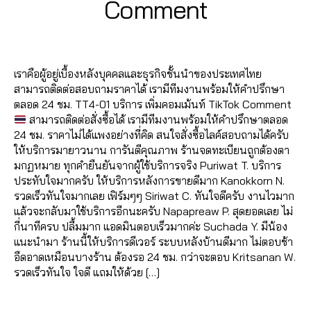
B
/
Comment
ติ
า
อ
T
o
ik
ร
e
y
1
ด
O
ม
ก
m
t
ต
T
0
a
K
ต
ติ๊
vi
m
o
Post
Post
ล
ik
d
/
า
ก
e
e
k
,
author
date
า
t
m
2
ม
ต็
w
n
ปั๊
ด
o
เราคือผู้อยู่เบื้องหลังบุคคลและธุรกิจชั้นนำของประเทศไทย
in
0
T
อ
s
,
t
,
ม
,
k
,
สามารถติดต่อสอบถามราคาได้ เรามีทีมงานพร้อมให้คำปรึกษา
2
ik
ก
,
ติ
T
ติ
ก
Li
ตลอด 24 ชม. TT4-01 บริการ เพิ่มคอมเม้นท์ TikTok Comment
1
t
ปั๊
ด
ik
ด
า
k
สามารถติดต่อสั่งซื้อได้ เรามีทีมงานพร้อมให้คำปรึกษาตลอด
o
ม
ต
t
ต
ร
e
24 ชม. ราคาไม่ได้แพงอย่างที่คิด สนใจสั่งซื้อไลค์สอบถามได้ครับ
k
,
ไ
า
o
า
ต
ติ๊
ให้บริการมายาวนาน การันตีคุณภาพ ร้านจดทะเบียนถูกต้องตา
ติ
ล
ม
k
ม
ล
ก
มกฏหมาย ทุกคำยืนยันจากผู้ใช้บริการจริง Puriwat T. บริการ
ด
ค์
T
s
ติ๊
า
ต็
ประทับใจมากครับ ให้บริการหลังการขายดีมาก Kanokkorn N.
ต
T
ik
a
ก
ด
อ
รวดเร็วทันใจมากเลย เฟิร์มๆๆ Siriwat C. ทันใจดีครับ งานไวมาก
า
ik
t
v
ต็
อ
ก
,
แล้วจะกลับมาใช้บริการอีกนะครับ Napapreaw P. สุดยอดเลย ไม่
ม
t
o
e
อ
อ
T
กี่นาทีครบ ปลื้มมาก แอดมินตอบเร็วมากค่ะ Suchada Y. มีน้อง
ติ๊
o
k
,
,
ก
,
น
ik
แนะนำมา ร้านนี้ให้บริการดีเวอร์ ระบบหลังบ้านดีมาก ไม่ตอบช้า
ก
k
,
ติ
ti
ปั๊
ไ
t
อืดอาดเหมือนบางร้าน ต้องรอ 24 ชม. กว่าจะตอบ Kritsanan W.
ต็
ปั๊
ด
k
ม
ล
o
รวดเร็วทันใจ ใจดี แถมให้ด้วย […]
อ
ม
ต
t
ไ
น์
k
ก
,
ไ
า
o
ล
,
Tags
vi
ปั๊
ล