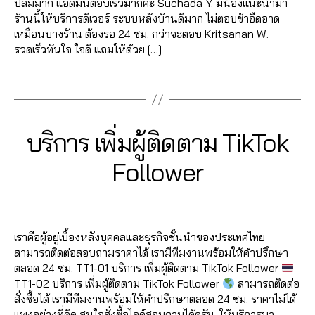
ต็
ปลื้มมาก แอดมินตอบเร็วมากค่ะ Suchada Y. มีน้องแนะนำมา
ผู้
ม
เ
อ
ปั๊
t
อ
ร้านนี้ให้บริการดีเวอร์ ระบบหลังบ้านดีมาก ไม่ตอบช้าอืดอาด
ติ
ไ
ม้
ด
ม
o
ก
,
เหมือนบางร้าน ต้องรอ 24 ชม. กว่าจะตอบ Kritsanan W.
ด
ล
น
ข
ติ
k
,
ฟ
รวดเร็วทันใจ ใจดี แถมให้ด้วย […]
ต
ค์
ti
า
ด
ติ
อ
า
ติ๊
k
ย
ต
ด
Tags
ล
ม
ก
t
,
า
ต
โ
ti
ต็
o
เ
ม
า
ล่
k
อ
k
,
พิ่
ติ๊
ม
T
t
ก
,
ค
ม
2
ก
Categories
T
บริการ เพิ่มผู้ติดตาม TikTok
ติ๊
ik
o
ฟ
อ
I
ผู้
7
ต็
ก
t
K
k
,
อ
ม
ติ
B
/
อ
Follower
ต็
T
o
เ
ล
เ
ด
0
y
ก
,
อ
O
k
,
พิ่
โ
ม้
ต
7
a
K
ปั๊
ก
,
Post
Post
ฟ
ม
ล่
น
า
d
/
ม
ปั๊
author
date
อ
ผู้
T
ติ๊
ม
m
2
ไ
ม
ล
ติ
ik
เราคือผู้อยู่เบื้องหลังบุคคลและธุรกิจชั้นนำของประเทศไทย
ก
ti
in
0
ล
ติ
โ
ด
t
สามารถติดต่อสอบถามราคาได้ เรามีทีมงานพร้อมให้คำปรึกษา
ต็
k
2
ค์
ด
ล่
ต
o
ตลอด 24 ชม. TT1-01 บริการ เพิ่มผู้ติดตาม TikTok Follower
อ
t
0
T
ต
ติ๊
า
k
,
TT1-02 บริการ เพิ่มผู้ติดตาม TikTok Follower
สามารถติดต่อ
ก
,
o
ik
า
ก
ม
ฟ
สั่งซื้อได้ เรามีทีมงานพร้อมให้คำปรึกษาตลอด 24 ชม. ราคาไม่ได้
ติ๊
k
,
t
ม
ต็
ติ๊
อ
แพงอย่างที่คิด สนใจสั่งซื้อไลค์สอบถามได้ครับ ให้บริการมา