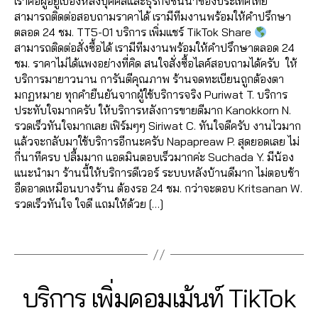
o
เราคือผู้อยู่เบื้องหลังบุคคลและธุรกิจชั้นนำของประเทศไทย
r
in
0
ค
ต็
า
e
o
k
,
สามารถติดต่อสอบถามราคาได้ เรามีทีมงานพร้อมให้คำปรึกษา
n
2
อ
อ
ด
T
k
,
Li
ตลอด 24 ชม. TT5-01 บริการ เพิ่มแชร์ TikTok Share
e
1
ม
ก
,
,
ik
ติ
k
สามารถติดต่อสั่งซื้อได้ เรามีทีมงานพร้อมให้คำปรึกษาตลอด 24
t
เ
ปั๊
ก
t
ด
e
ชม. ราคาไม่ได้แพงอย่างที่คิด สนใจสั่งซื้อไลค์สอบถามได้ครับ ให้
m
ม้
ม
า
o
ต
ติ๊
บริการมายาวนาน การันตีคุณภาพ ร้านจดทะเบียนถูกต้องตา
a
น
ติ
ร
k
,
า
ก
มกฏหมาย ทุกคำยืนยันจากผู้ใช้บริการจริง Puriwat T. บริการ
r
ติ๊
ด
ต
Li
ม
ต็
ประทับใจมากครับ ให้บริการหลังการขายดีมาก Kanokkorn N.
k
ก
ต
ล
k
ติ๊
อ
รวดเร็วทันใจมากเลย เฟิร์มๆๆ Siriwat C. ทันใจดีครับ งานไวมาก
e
ต็
า
า
e
ก
ก
,
แล้วจะกลับมาใช้บริการอีกนะครับ Napapreaw P. สุดยอดเลย ไม่
ti
อ
ม
ด
ติ๊
ต็
T
กี่นาทีครบ ปลื้มมาก แอดมินตอบเร็วมากค่ะ Suchada Y. มีน้อง
n
ก
,
T
อ
ก
อ
ik
แนะนำมา ร้านนี้ให้บริการดีเวอร์ ระบบหลังบ้านดีมาก ไม่ตอบช้า
g
ติ๊
ik
อ
ต็
ก
,
t
อืดอาดเหมือนบางร้าน ต้องรอ 24 ชม. กว่าจะตอบ Kritsanan W.
s
ก
t
น
อ
ปั๊
o
รวดเร็วทันใจ ใจดี แถมให้ด้วย […]
e
ต็
o
ไ
ก
,
ม
k
r
อ
k
,
ล
ti
ติ
Tags
vi
vi
ก
ปั๊
น์
k
ด
e
c
vi
ม
,
t
ต
w
e
e
ติ
ติ๊
o
า
s
,
,
0
Categories
T
บริการ เพิ่มคอมเม้นท์ TikTok
w
ด
ก
k
ม
ก
Li
I
7
s
,
ต
ต็
c
T
า
K
k