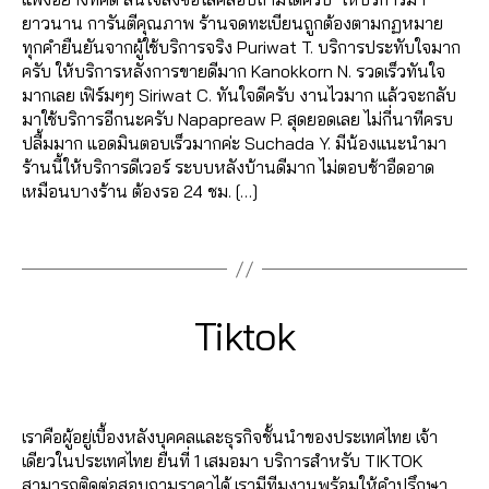
ก
เ
o
T
อ
ก
ล
ยาวนาน การันตีคุณภาพ ร้านจดทะเบียนถูกต้องตามกฏหมาย
ต็
พิ่
k
,
ik
ก
,
ต็
โ
ทุกคำยืนยันจากผู้ใช้บริการจริง Puriwat T. บริการประทับใจมาก
อ
ม
ปั๊
t
ระ
อ
ล่
ครับ ให้บริการหลังการขายดีมาก Kanokkorn N. รวดเร็วทันใจ
ก
ผู้
ม
o
เ
ก
,
ติ๊
มากเลย เฟิร์มๆๆ Siriwat C. ทันใจดีครับ งานไวมาก แล้วจะกลับ
vi
ติ
ไ
k
,
บิ
เ
ก
มาใช้บริการอีกนะครับ Napapreaw P. สุดยอดเลย ไม่กี่นาทีครบ
e
ด
ล
ปั๊
ด
พิ่
ต็
ปลื้มมาก แอดมินตอบเร็วมากค่ะ Suchada Y. มีน้องแนะนำมา
w
ต
ค์
ม
ย
ม
อ
ร้านนี้ให้บริการดีเวอร์ ระบบหลังบ้านดีมาก ไม่ตอบช้าอืดอาด
s
,
า
ติ๊
ติ
อ
ย
ก
,
เหมือนบางร้าน ต้องรอ 24 ชม. […]
ติ
ม
ก
ด
ด
อ
ระ
ด
ติ๊
ต็
ต
ข
Tags
ด
เ
ต
ก
อ
า
า
ข
บิ
า
ต็
ก
,
ม
1
ย
า
ด
ม
อ
ฟ
ติ๊
7
,
ย
ย
T
ก
,
อ
ก
B
/
Categories
T
Tiktok
เ
,
อ
ik
เ
ล
I
ต็
0
y
พิ่
เ
ด
K
t
พิ่
โ
อ
4
a
ม
T
พิ่
Post
Post
ข
o
ม
ล่
ก
,
d
/
O
ผู้
ม
author
date
า
k
,
ย
T
K
ปั๊
m
2
ติ
วิ
ย
ติ
อ
ik
เราคือผู้อยู่เบื้องหลังบุคคลและธุรกิจชั้นนำของประเทศไทย เจ้า
ม
in
0
ด
ว
,
ด
ด
t
เดียวในประเทศไทย ยืนที่ 1 เสมอมา บริการสำหรับ TIKTOK
ไ
2
ต
วิ
เ
ต
ข
o
สามารถติดต่อสอบถามราคาได้ เรามีทีมงานพร้อมให้คำปรึกษา
ล