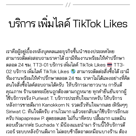
ม
k
ค์
ติ๊
e
ม
2
ค์
ติ๊
s
T
ก
w
ติ
7
ติ๊
ก
h
ik
ต็
s
,
ด
B
/
Categories
T
บริการ เพิ่มไลค์ TikTok Likes
ก
ต็
a
t
อ
ก
I
ต
0
y
ต็
อ
r
o
ก
า
K
า
7
a
อ
ก
,
e
k
,
T
vi
ร
Post
Post
ม
d
/
ก
,
O
ปั๊
,
ปั๊
e
ต
author
date
K
T
m
2
ฟ
ม
T
ม
w
ล
เราคือผู้อยู่เบื้องหลังบุคคลและธุรกิจชั้นนำของประเทศไทย
ik
in
0
อ
ติ
ik
ไ
s
,
า
สามารถติดต่อสอบถามราคาได้ เรามีทีมงานพร้อมให้คำปรึกษา
t
2
ล
ด
t
ล
ติ
ด
ตลอด 24 ชม. TT3-01 บริการ เพิ่มไลค์ TikTok Likes
TT3-
o
0
โ
ต
o
ค์
ด
,
02 บริการ เพิ่มไลค์ TikTok Likes
สามารถติดต่อสั่งซื้อได้ เรามี
k
,
ล่
า
k
ติ๊
ต
ก
ทีมงานพร้อมให้คำปรึกษาตลอด 24 ชม. ราคาไม่ได้แพงอย่างที่คิด
ปั๊
T
ม
vi
ก
า
า
สนใจสั่งซื้อไลค์สอบถามได้ครับ ให้บริการมายาวนาน การันตี
ม
ik
T
e
ต็
ม
ร
คุณภาพ ร้านจดทะเบียนถูกต้องตามกฏหมาย ทุกคำยืนยันจากผู้
ติ
t
ik
w
อ
T
ต
ใช้บริการจริง Puriwat T. บริการประทับใจมากครับ ให้บริการ
ด
o
t
s
,
ก
,
ik
ล
หลังการขายดีมาก Kanokkorn N. รวดเร็วทันใจมากเลย เฟิร์มๆๆ
ต
k
,
o
ก
ฟ
t
า
Siriwat C. ทันใจดีครับ งานไวมาก แล้วจะกลับมาใช้บริการอีกนะ
า
ฟ
k
,
า
อ
o
ด
ครับ Napapreaw P. สุดยอดเลย ไม่กี่นาทีครบ ปลื้มมาก แอดมิน
ม
อ
ปั๊
ร
ล
k
,
อ
ตอบเร็วมากค่ะ Suchada Y. มีน้องแนะนำมา ร้านนี้ให้บริการดี
ติ๊
ล
ม
ต
โ
ติ
อ
เวอร์ ระบบหลังบ้านดีมาก ไม่ตอบช้าอืดอาดเหมือนบางร้าน ต้อง
ก
โ
ติ
ล
ล่
ด