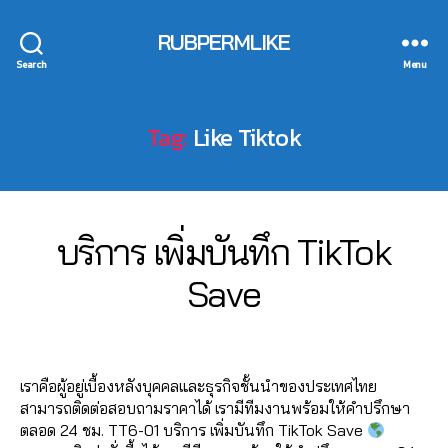
ik
อ
e
o
น์
o
6
t
ก
ti
w
,
k
,
RUBPERMLIKE
5
o
vi
n
T
ค
F
6
Search
Menu
k
e
g
ik
อ
o
1
vi
w
s
t
ม
ll
4
,
e
s
,
e
o
เ
o
A
Tag:
Like Tiktok
w
ติ
r
k
,
ม้
w
n
s
,
ด
vi
F
น
ติ๊
u
ก
ต
c
o
ti
ก
c
า
า
e
ll
k
ต็
hi
ร
ม
,
o
t
อ
0
Categories
t
T
บริการ เพิ่มบันทึก TikTok
ต
T
Li
w
o
I
ก
,
3
C
ล
ik
K
k
ติ๊
k
,
in
B
/
Save
h
T
า
t
e
ก
ค
t
y
1
al
O
ด
o
T
ต็
อ
e
2
a
K
e
,
Post
Post
k
,
ik
อ
ม
r
d
/
e
ก
author
date
ติ
t
ก
,
เ
n
m
2
,
า
ด
o
เราคือผู้อยู่เบื้องหลังบุคคลและธุรกิจชั้นนำของประเทศไทย
in
ม้
e
in
0
F
ร
ต
k
,
สามารถติดต่อสอบถามราคาได้ เรามีทีมงานพร้อมให้คำปรึกษา
t
น
t
2
o
ต
า
Li
ตลอด 24 ชม. TT6-01 บริการ เพิ่มบันทึก TikTok Save
e
ติ๊
m
2
ll
ล