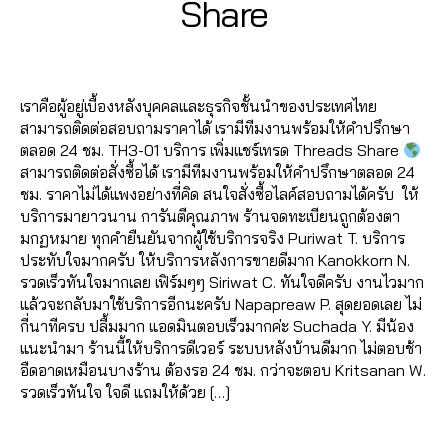
B
/
Share
k
T
E
ด
e
ค
e
o
0
y
s
A
0
h
ต
e
อ
F
m
7
a
D
h
6
r
า
Post
Post
,
ม
o
S
m
d
/
a
2
e
ม
author
date
F
เ
ll
e
m
2
r
6
a
เ
o
ม้
o
เราคือผู้อยู่เบื้องหลังบุคคลและธุรกิจชั้นนำของประเทศไทย
n
in
0
e
4
d
ท
ll
น
w
สามารถติดต่อสอบถามราคาได้ เรามีทีมงานพร้อมให้คำปรึกษา
t
,
2
,
6
s
,
ร
o
ท์
e
ตลอด 24 ชม. TH3-01 บริการ เพิ่มแชร์เทรด Threads Share
y
3
T
5
เ
ด
w
เ
r
,
สามารถติดต่อสั่งซื้อได้ เรามีทีมงานพร้อมให้คำปรึกษาตลอด 24
o
ik
6
พิ่
T
T
ท
y
ชม. ราคาไม่ได้แพงอย่างที่คิด สนใจสั่งซื้อไลค์สอบถามได้ครับ ให้
u
0
t
1
ม
h
ik
ร
o
บริการมายาวนาน การันตีคุณภาพ ร้านจดทะเบียนถูกต้องตา
t
6
o
4
ไ
r
t
ด
u
มกฏหมาย ทุกคำยืนยันจากผู้ใช้บริการจริง Puriwat T. บริการ
u
2
k
,
ล
e
o
T
t
ประทับใจมากครับ ให้บริการหลังการขายดีมาก Kanokkorn N.
b
6
vi
A
ค์
a
k
,
h
u
รวดเร็วทันใจมากเลย เฟิร์มๆๆ Siriwat C. ทันใจดีครับ งานไวมาก
e
4
e
n
เ
d
F
r
b
แล้วจะกลับมาใช้บริการอีกนะครับ Napapreaw P. สุดยอดเลย ไม่
d
6
w
u
ท
s
,
o
e
e
กี่นาทีครบ ปลื้มมาก แอดมินตอบเร็วมากค่ะ Suchada Y. มีน้อง
is
5
s
,
c
ร
เ
ll
a
li
แนะนำมา ร้านนี้ให้บริการดีเวอร์ ระบบหลังบ้านดีมาก ไม่ตอบช้า
ki
6
ก
h
ด
พิ่
o
d
k
อืดอาดเหมือนบางร้าน ต้องรอ 24 ชม. กว่าจะตอบ Kritsanan W.
k
1
า
it
T
ม
w
s
,
e
รวดเร็วทันใจ ใจดี แถมให้ด้วย […]
e
4
ร
C
h
แ
ติ๊
เ
,
,
,
ต
h
r
ช
ก
พิ่
Tags
Y
Y
A
ล
0
a