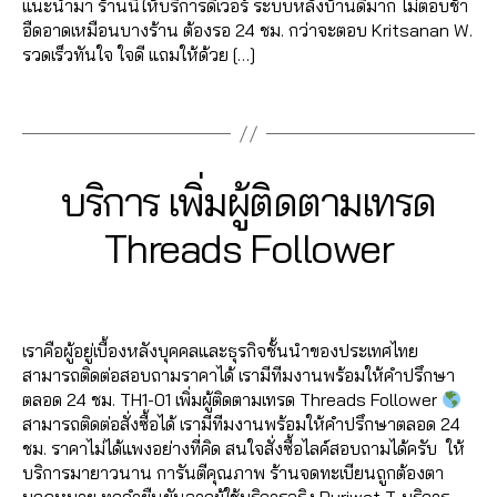
b
li
ก
แนะนำมา ร้านนี้ให้บริการดีเวอร์ ระบบหลังบ้านดีมาก ไม่ตอบช้า
เ
,
ต
ด
vi
พิ่
e
k
า
อืดอาดเหมือนบางร้าน ต้องรอ 24 ชม. กว่าจะตอบ Kritsanan W.
ม้
F
า
T
c
ม
S
e
ร
รวดเร็วทันใจ ใจดี แถมให้ด้วย […]
น
o
ม
h
e
แ
u
,
ต
ti
ll
เ
r
,
ช
b
Tags
Y
ล
k
o
ท
e
Li
ร์
c
o
า
t
w
ร
a
k
เ
ri
u
ด
o
T
ด
d
e
ท
b
t
อ
k
,
ik
1
T
Categories
T
บริการ เพิ่มผู้ติดตามเทรด
s
T
ร
e
u
อ
ค
H
t
3
h
ik
ด
,
b
น
R
อ
o
B
/
r
Threads Follower
t
T
Y
E
e
ไ
ม
k
,
0
y
e
A
o
h
o
li
ล
เ
F
7
a
D
a
k
,
r
u
Post
Post
v
น์
S
ม้
o
d
/
d
Li
e
t
author
date
e
,
น
ll
m
2
s
,
k
a
u
s
เ
ติ๊
เราคือผู้อยู่เบื้องหลังบุคคลและธุรกิจชั้นนำของประเทศไทย
o
in
0
เ
e
d
b
tr
พิ่
ก
สามารถติดต่อสอบถามราคาได้ เรามีทีมงานพร้อมให้คำปรึกษา
w
2
พิ่
ติ๊
s
,
e
a
ม
ต็
ตลอด 24 ชม. TH1-01 เพิ่มผู้ติดตามเทรด Threads Follower
ติ๊
3
ม
ก
เ
vi
e
ค
อ
สามารถติดต่อสั่งซื้อได้ เรามีทีมงานพร้อมให้คำปรึกษาตลอด 24
ก
แ
ต็
พิ่
e
m
อ
ก
,
ชม. ราคาไม่ได้แพงอย่างที่คิด สนใจสั่งซื้อไลค์สอบถามได้ครับ ให้
ต็
ช
อ
ม
w
,
ม
ติ๊
บริการมายาวนาน การันตีคุณภาพ ร้านจดทะเบียนถูกต้องตา
อ
ร์
ก
,
ไ
s
,
Y
เ