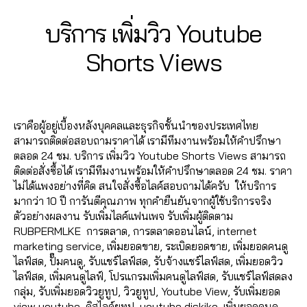
า
k
ย
Y
ร
ต
ร
t
3
อ
Categories
Y
บริการ เพิ่มวิว Youtube
o
ด
า
ต
o
O
0
ด
u
T
ม
ล
U
k
,
B
/
ข
Shorts Views
t
h
ติ๊
T
า
ค
y
1
า
u
U
r
ก
ด
อ
2
a
B
ย
b
e
ต็
,
Post
Post
E
ม
d
/
,
e
a
อ
ก
author
date
เ
m
2
รั
,
d
ก
,
า
เราคือผู้อยู่เบื้องหลังบุคคลและธุรกิจชั้นนำของประเทศไทย
ม้
in
0
บ
ปั๊
s
ปั๊
ร
สามารถติดต่อสอบถามราคาได้ เรามีทีมงานพร้อมให้คำปรึกษา
น
2
จ้
ม
ม
ต
ตลอด 24 ชม. บริการ เพิ่มวิว Youtube Shorts Views สามารถ
ติ๊
1
า
ค
ไ
ล
ติดต่อสั่งซื้อได้ เรามีทีมงานพร้อมให้คำปรึกษาตลอด 24 ชม. ราคา
ก
ง
อ
ล
า
ไม่ได้แพงอย่างที่คิด สนใจสั่งซื้อไลค์สอบถามได้ครับ ให้บริการ
ต็
แ
ม
ค์
ด
มากว่า 10 ปี การันตีคุณภาพ ทุกคำยืนยันจากผู้ใช้บริการจริง
อ
ช
เ
T
อ
ตัวอย่างผลงาน รับเพิ่มไลค์แฟนเพจ รับเพิ่มผู้ติดตาม
ก
,
ร์
ม้
ik
อ
RUBPERMLKE การตลาด, การตลาดออนไลน์, internet
ติ๊
ไ
น
t
น
marketing service, เพิ่มยอดขาย, ระเบิดยอดขาย, เพิ่มยอดคนดู
ก
ล
ท์
o
ไ
ไลฟ์สด, ปั๊มคนดู, รับแชร์ไลฟ์สด, รับจ้างแชร์ไลฟ์สด, เพิ่มยอดวิว
ต็
ฟ์
ยู
k
,
ล
ไลฟ์สด, เพิ่มคนดูไลฟ์, โปรแกรมเพิ่มคนดูไลฟ์สด, รับแชร์ไลฟ์สดลง
อ
ส
ทู
ปั๊
น์
กลุ่ม, รับเพิ่มยอดวิวยูทูป, วิวยูทูป, Youtube View, รับเพิ่มยอด
ก
ด
ป
ม
,
view youtube, ดิสไลค์ยูทูป, youtube diskike, เพิ่มยอดคนดู