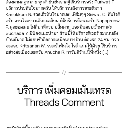
ร
a
ต้องตามกฏหมาย ทุกคำยืนยันจากผู้ใช้บริการจริง Puriwat T.
g
n
e
ด
l
บริการประทับใจมากครับ ให้บริการหลังการขายดีมาก
s
u
T
T
e
Kanokkorn N. รวดเร็วทันใจมากเลย เฟิร์มๆๆ Siriwat C. ทันใจดี
e
c
ik
h
e
ครับ งานไวมาก แล้วจะกลับมาใช้บริการอีกนะครับ Napapreaw
r
hi
t
r
,
P. สุดยอดเลย ไม่กี่นาทีครบ ปลื้มมาก แอดมินตอบเร็วมากค่ะ
vi
t
o
e
ก
Suchada Y. มีน้องแนะนำมา ร้านนี้ให้บริการดีเวอร์ ระบบหลัง
c
C
k
,
a
า
บ้านดีมาก ไม่ตอบช้าอืดอาดเหมือนบางร้าน ต้องรอ 24 ชม. กว่า
0
e
h
Li
d
ร
จะตอบ Kritsanan W. รวดเร็วทันใจ ใจดี แถมให้ด้วย ใช้บริการ
6
,
al
k
s
,
ต
อย่างต่อเนื่องเลยครับ Anucha R. การันตีร้านนี้ที่หนึ่ง […]
2
y
e
e
เ
ล
6
o
e
ติ๊
พิ่
Tags
า
4
u
,
ก
ม
ด
6
t
in
ต็
ย
,
5
u
t
อ
อ
เ
6
b
e
1
Categories
T
บริการ เพิ่มคอมเม้นเทรด
ก
,
ด
พิ่
1
e
H
r
3
ti
ติ
ม
R
4
c
n
B
/
Threads Comment
k
E
ด
ค
,
o
e
0
y
t
A
ต
อ
A
m
t
7
a
D
o
า
Post
Post
ม
S
n
m
m
d
/
k
ม
author
date
เ
u
e
a
m
2
c
เ
ม้