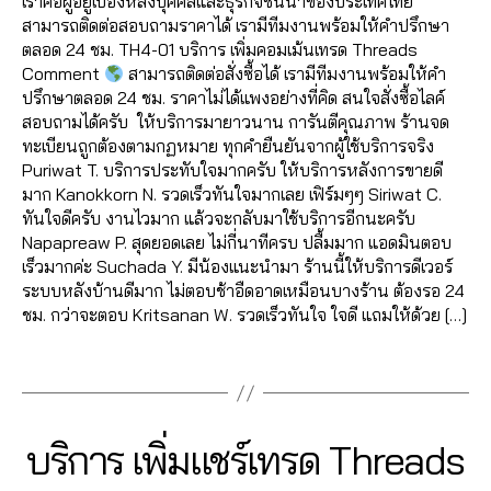
c
เราคือผู้อยู่เบื้องหลังบุคคลและธุรกิจชั้นนำของประเทศไทย
n
r
in
0
o
ท
น
h
สามารถติดต่อสอบถามราคาได้ เรามีทีมงานพร้อมให้คำปรึกษา
t
,
k
2
m
ร
ท์
0
it
ตลอด 24 ชม. TH4-01 บริการ เพิ่มคอมเม้นเทรด Threads
y
e
3
m
ด
เ
6
C
Comment
สามารถติดต่อสั่งซื้อได้ เรามีทีมงานพร้อมให้คำ
o
ti
e
T
ท
2
h
ปรึกษาตลอด 24 ชม. ราคาไม่ได้แพงอย่างที่คิด สนใจสั่งซื้อไลค์
u
n
n
h
ร
6
a
สอบถามได้ครับ ให้บริการมายาวนาน การันตีคุณภาพ ร้านจด
t
g
t
,
r
ด
4
l
ทะเบียนถูกต้องตามกฏหมาย ทุกคำยืนยันจากผู้ใช้บริการจริง
u
s
T
e
T
6
e
Puriwat T. บริการประทับใจมากครับ ให้บริการหลังการขายดี
b
e
ik
a
h
5
e
มาก Kanokkorn N. รวดเร็วทันใจมากเลย เฟิร์มๆๆ Siriwat C.
e
r
t
d
r
6
,
ทันใจดีครับ งานไวมาก แล้วจะกลับมาใช้บริการอีกนะครับ
d
vi
o
s
,
e
1
ก
Napapreaw P. สุดยอดเลย ไม่กี่นาทีครบ ปลื้มมาก แอดมินตอบ
is
c
k
เ
a
4
,
า
เร็วมากค่ะ Suchada Y. มีน้องแนะนำมา ร้านนี้ให้บริการดีเวอร์
ki
e
s
พิ่
d
A
ร
ระบบหลังบ้านดีมาก ไม่ตอบช้าอืดอาดเหมือนบางร้าน ต้องรอ 24
k
,
a
ม
s
,
n
ต
ชม. กว่าจะตอบ Kritsanan W. รวดเร็วทันใจ ใจดี แถมให้ด้วย […]
e
y
v
แ
เ
u
ล
,
o
e
ช
พิ่
Tags
c
า
Y
u
,
ร์
ม
hi
ด
o
t
ti
เ
ย
t
,
u
u
k
ท
อ
C
เ
t
b
1
t
Categories
T
บริการ เพิ่มแชร์เทรด Threads
ร
ด
h
พิ่
u
e
H
3
o
ด
ติ
al
ม
R
b
c