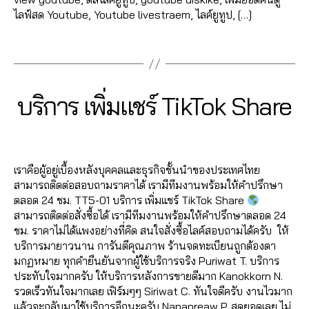
vi
Y
,
ไ
ค
ไลฟ์สด Youtube, Youtube livestraem, ไลค์ยูทูป, […]
e
o
ระ
ล
อ
w
u
เ
ค์
ม
Tags
s
,
t
บิ
ติ๊
เ
ติ
u
ด
0
ก
ม้
ด
b
ย
7
ต็
น
ต
e
อ
B
/
Categories
T
บริการ เพิ่มแชร์ TikTok Share
อ
ti
า
,
I
ด
y
1
ก
,
k
K
ม
รั
ข
0
a
ฟ
t
T
Post
Post
T
บ
า
d
/
O
อ
o
author
date
ik
แ
K
ย
m
2
ล
k
,
t
ช
เราคือผู้อยู่เบื้องหลังบุคคลและธุรกิจชั้นนำของประเทศไทย
,
in
0
โ
ค
o
ร์
สามารถติดต่อสอบถามราคาได้ เรามีทีมงานพร้อมให้คำปรึกษา
รั
2
ล่
อ
k
,
ไ
ตลอด 24 ชม. TT5-01 บริการ เพิ่มแชร์ TikTok Share
บ
1
T
ม
ติ
ล
สามารถติดต่อสั่งซื้อได้ เรามีทีมงานพร้อมให้คำปรึกษาตลอด 24
จ้
ik
เ
ด
ฟ์
ชม. ราคาไม่ได้แพงอย่างที่คิด สนใจสั่งซื้อไลค์สอบถามได้ครับ ให้
า
t
ม้
ต
ส
บริการมายาวนาน การันตีคุณภาพ ร้านจดทะเบียนถูกต้องตา
ง
o
น
า
ด
มกฏหมาย ทุกคำยืนยันจากผู้ใช้บริการจริง Puriwat T. บริการ
แ
k
,
ติ๊
ม
Y
ประทับใจมากครับ ให้บริการหลังการขายดีมาก Kanokkorn N.
ช
ฟ
ก
ติ๊
o
รวดเร็วทันใจมากเลย เฟิร์มๆๆ Siriwat C. ทันใจดีครับ งานไวมาก
ร์
อ
ต็
ก
u
แล้วจะกลับมาใช้บริการอีกนะครับ Napapreaw P. สุดยอดเลย ไม่
ไ