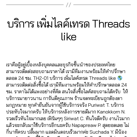
e
ร์
ต็
ม
o
o
n
า
6
l
a
เ
อ
ย
u
u
u
ด
2
e
d
ท
ก
,
อ
t
t
c
,
1
6
Categories
T
บริการ เพิ่มไลค์เทรด Threads
e
s
ร
in
ด
u
u
h
H
ก
3
4
,
ด
t
ติ
b
R
b
it
า
B
/
like
6
ก
T
e
E
ด
e
e
C
ร
0
y
5
า
A
h
r
ต
li
F
h
ต
7
a
D
6
ร
r
n
า
Post
Post
v
o
S
a
ล
d
/
1
ต
e
e
ม
author
date
e
ll
l
า
m
2
4
,
ล
a
t
เ
s
o
e
เราคือผู้อยู่เบื้องหลังบุคคลและธุรกิจชั้นนำของประเทศไทย
ด
in
0
A
า
d
m
ท
tr
w
e
สามารถติดต่อสอบถามราคาได้ เรามีทีมงานพร้อมให้คำปรึกษา
อ
2
n
ด
s
,
a
ร
a
e
,
ตลอด 24 ชม. TH2-01 บริการ เพิ่มไลค์เทรด Threads like
อ
3
u
,
เ
r
ด
e
r
,
ก
สามารถติดต่อสั่งซื้อได้ เรามีทีมงานพร้อมให้คำปรึกษาตลอด 24
น
c
เ
พิ่
k
T
m
y
า
ชม. ราคาไม่ได้แพงอย่างที่คิด สนใจสั่งซื้อไลค์สอบถามได้ครับ ให้
ไ
hi
พิ่
ม
e
h
,
o
ร
บริการมายาวนาน การันตีคุณภาพ ร้านจดทะเบียนถูกต้องตา
ล
t
ม
ไ
ti
r
Y
u
ต
มกฏหมาย ทุกคำยืนยันจากผู้ใช้บริการจริง Puriwat T. บริการ
น์
C
ย
ล
n
e
o
t
ล
ประทับใจมากครับ ให้บริการหลังการขายดีมาก Kanokkorn N.
,
h
อ
ค์
g
a
u
u
า
รวดเร็วทันใจมากเลย เฟิร์มๆๆ Siriwat C. ทันใจดีครับ งานไวมาก
ค
al
ด
เ
s
d
t
b
ด
แล้วจะกลับมาใช้บริการอีกนะครับ Napapreaw P. สุดยอดเลย ไม่
อ
e
ติ
ท
e
s
,
u
e
,
กี่นาทีครบ ปลื้มมาก แอดมินตอบเร็วมากค่ะ Suchada Y. มีน้อง
ม
e
ด
ร
r
เ