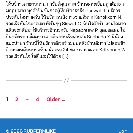
า
,
ส
ให้บริการมายาวนาน การันตีคุณภาพ ร้านจดทะเบียนถูกต้องตา
ม
ติ
ม
เ
ด
มกฏหมาย ทุกคำยืนยันจากผู้ใช้บริการจริง Puriwat T. บริการ
ผู้
ด
ติ๊
พิ่
Y
ประทับใจมากครับ ให้บริการหลังการขายดีมาก Kanokkorn N.
ติ
ต
ก
ม
o
รวดเร็วทันใจมากเลย เฟิร์มๆๆ Siriwat C. ทันใจดีครับ งานไวมาก
ด
า
ต็
ค
u
แล้วจะกลับมาใช้บริการอีกนะครับ Napapreaw P. สุดยอดเลย ไม่
ต
ม
อ
น
t
กี่นาทีครบ ปลื้มมาก แอดมินตอบเร็วมากค่ะ Suchada Y. มีน้อง
า
ติ๊
ก
,
ดู
u
แนะนำมา ร้านนี้ให้บริการดีเวอร์ ระบบหลังบ้านดีมาก ไม่ตอบช้า
ม
ก
ปั๊
ไ
b
อืดอาดเหมือนบางร้าน ต้องรอ 24 ชม. กว่าจะตอบ Kritsanan W.
ti
ต็
ม
ล
e
รวดเร็วทันใจ ใจดี แถมให้ด้วย […]
k
อ
ไ
ฟ์
,
t
ก
,
ล
Y
Tags
รั
o
ปั๊
ค์
o
บ
k
,
ม
T
u
แ
เ
ติ
ik
t
ช
พิ่
ด
Posts
t
u
ร์
ม
…
ต
1
2
4
Older
→
o
b
ไ
ผู้
า
navigation
k
,
e
ล
ติ
ม
ปั๊
,
ฟ์
ด
T
ม
เ
ส
ต
ik
ไ
พิ่
ด
า
t
© 2026
RUBPERMLIKE
Up
↑
ล