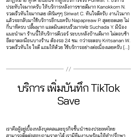
ก
มกฏหมาย ทุกคำยืนยันจากผู้ใช้บริการจริง Puriwat T. บริการ
ก
,
เ
ti
ล
ก
o
ม้
ต็
ประทับใจมากครับ ให้บริการหลังการขายดีมาก Kanokkorn N.
in
ท
k
ค์
า
u
น
อ
รวดเร็วทันใจมากเลย เฟิร์มๆๆ Siriwat C. ทันใจดีครับ งานไวมาก
t
ร
t
เ
ร
t
ท์
ก
แล้วจะกลับมาใช้บริการอีกนะครับ Napapreaw P. สุดยอดเลย ไม่
e
ด
o
ท
ต
u
เ
vi
กี่นาทีครบ ปลื้มมาก แอดมินตอบเร็วมากค่ะ Suchada Y. มีน้อง
r
T
k
ร
ล
b
ท
e
แนะนำมา ร้านนี้ให้บริการดีเวอร์ ระบบหลังบ้านดีมาก ไม่ตอบช้า
n
h
c
ด
า
e
ร
w
อืดอาดเหมือนบางร้าน ต้องรอ 24 ชม. กว่าจะตอบ Kritsanan W.
e
r
o
T
ด
S
ด
s
,
รวดเร็วทันใจ ใจดี แถมให้ด้วย ใช้บริการอย่างต่อเนื่องเลยครับ […]
t
e
m
h
,
u
T
ติ
m
a
m
r
ก
b
h
Tags
ด
a
d
e
e
า
c
r
ต
r
s
,
n
a
ร
ri
e
า
k
เ
t
,
d
ต
b
a
ม
e
พิ่
0
Categories
T
บริการ เพิ่มบันทึก TikTok
ti
s
ล
e
d
T
ti
ม
I
3
k
า
,
s
,
ik
K
n
ไ
B
/
Save
t
ด
Y
T
เ
t
g
ล
y
1
o
O
อ
o
พิ่
o
s
ค์
2
a
K
k
อ
u
ม
Post
Post
k
,
e
เ
d
/
s
น
t
ย
author
date
ติ
r
ท
m
2
h
ไ
u
อ
ด
vi
เราคือผู้อยู่เบื้องหลังบุคคลและธุรกิจชั้นนำของประเทศไทย
ร
in
0
a
ล
b
ด
ต
c
สามารถติดต่อสอบถามราคาได้ เรามีทีมงานพร้อมให้คำปรึกษา
ด
2