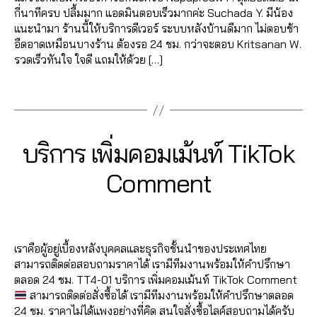
ล
อ
ต็
t
กี่นาทีครบ ปลื้มมาก แอดมินตอบเร็วมากค่ะ Suchada Y. มีน้อง
ล
โ
ก
,
อ
u
แนะนำมา ร้านนี้ให้บริการดีเวอร์ ระบบหลังบ้านดีมาก ไม่ตอบช้า
ฟ์
ล่
ติ๊
ก
,
b
อืดอาดเหมือนบางร้าน ต้องรอ 24 ชม. กว่าจะตอบ Kritsanan W.
ส
ติ๊
ก
ปั๊
e
รวดเร็วทันใจ ใจดี แถมให้ด้วย […]
ด
ก
ต็
ม
,
Y
ต็
อ
ติ
Tags
รั
o
อ
ก
ด
บ
u
ก
,
vi
ต
แ
t
ระ
e
า
ช
u
0
เ
Categories
T
บริการ เพิ่มคอมเม้นท์ TikTok
w
ม
ร์
b
I
7
บิ
s
,
T
ไ
K
e
B
/
ด
Comment
ติ
T
ik
ล
,
y
1
ย
ด
O
t
ฟ์
รั
0
a
K
อ
ต
o
Post
Post
ส
บ
d
/
ด
า
k
,
author
date
ด
แ
m
2
ข
ม
ปั๊
ล
ช
เราคือผู้อยู่เบื้องหลังบุคคลและธุรกิจชั้นนำของประเทศไทย
in
0
า
T
ม
ง
ร์
สามารถติดต่อสอบถามราคาได้ เรามีทีมงานพร้อมให้คำปรึกษา
2
ย
ik
ติ
ก
ไ
ตลอด 24 ชม. TT4-01 บริการ เพิ่มคอมเม้นท์ TikTok Comment
1
,
t
ด
ลุ่
ล
สามารถติดต่อสั่งซื้อได้ เรามีทีมงานพร้อมให้คำปรึกษาตลอด
เ
o
ต
ม
ฟ์
24 ชม. ราคาไม่ได้แพงอย่างที่คิด สนใจสั่งซื้อไลค์สอบถามได้ครับ
พิ่
k
,