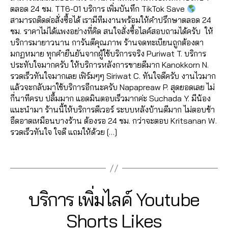
r
น์
e
ติ
า
e
ตลอด 24 ชม. TT6-01 บริการ เพิ่มบันทึก TikTok Save
T
2
e
,
vi
ด
ม
,
สามารถติดต่อสั่งซื้อได้ เรามีทีมงานพร้อมให้คำปรึกษาตลอด 24
h
,
ดิ
e
ต
ติ๊
Li
ชม. ราคาไม่ได้แพงอย่างที่คิด สนใจสั่งซื้อไลค์สอบถามได้ครับ ให้
r
T
ส
w
า
ก
k
บริการมายาวนาน การันตีคุณภาพ ร้านจดทะเบียนถูกต้องตา
e
ik
ไ
s
,
ม
ต็
e
มกฏหมาย ทุกคำยืนยันจากผู้ใช้บริการจริง Puriwat T. บริการ
a
t
ล
ก
เ
อ
T
ประทับใจมากครับ ให้บริการหลังการขายดีมาก Kanokkorn N.
d
o
ค์
า
ท
ก
,
ik
รวดเร็วทันใจมากเลย เฟิร์มๆๆ Siriwat C. ทันใจดีครับ งานไวมาก
s
k
ยู
ร
ร
บั
t
แล้วจะกลับมาใช้บริการอีกนะครับ Napapreaw P. สุดยอดเลย ไม่
vi
ทู
ต
ด
น
o
กี่นาทีครบ ปลื้มมาก แอดมินตอบเร็วมากค่ะ Suchada Y. มีน้อง
e
ป
ล
T
ทึ
k
,
แนะนำมา ร้านนี้ให้บริการดีเวอร์ ระบบหลังบ้านดีมาก ไม่ตอบช้า
w
,
า
h
ก
Li
อืดอาดเหมือนบางร้าน ต้องรอ 24 ชม. กว่าจะตอบ Kritsanan W.
s
,
ปั๊
ด
r
T
k
รวดเร็วทันใจ ใจดี แถมให้ด้วย […]
ก
ม
,
e
ik
e
า
ค
ก
a
t
Tags
ติ๊
ร
น
า
d
o
ก
ต
ดู
ร
s
,
k
,
ต็
ล
Y
ต
เ
บั
อ
3
า
Categories
Y
บริการ เพิ่มไลค์ Youtube
o
ล
พิ่
น
ก
,
O
0
ด
u
า
ม
ทึ
ti
U
B
/
,
Shorts Likes
t
ด
แ
T
ก
k
y
1
ก
u
U