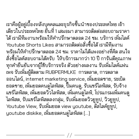
อ
ช
ติ๊
t
2
a
B
า
b
อ
ร์
ก
Post
Post
o
E
d
/
ร
e
น
เ
ต็
author
date
k
m
2
ต
,
ไ
ท
อ
c
เราคือผู้อยู่เบื้องหลังบุคคลและธุรกิจชั้นนำของประเทศไทย เจ้า
in
0
ล
ปั๊
ล
ร
ก
,
o
เดียวในประเทศไทย ยืนที่ 1 เสมอมา สามารถติดต่อสอบถามราคา
2
า
ม
น์
ด
ปั๊
m
ได้ เรามีทีมงานพร้อมให้คำปรึกษาตลอด 24 ชม. บริการ เพิ่มไลค์
1
ด
ค
,
T
ม
m
Youtube Shorts Likes สามารถติดต่อสั่งซื้อได้ เรามีทีมงาน
อ
อ
ดิ
h
ติ
e
พร้อมให้คำปรึกษาตลอด 24 ชม. ราคาไม่ได้แพงอย่างที่คิด สนใจ
อ
ม
ส
r
ด
n
สั่งซื้อไลค์สอบถามได้ครับ ให้บริการมากว่า 10 ปี การันตีคุณภาพ
น
เ
ไ
e
ต
t
,
ทุกคำยืนยันจากผู้ใช้บริการจริง ตัวอย่างผลงาน รับเพิ่มไลค์แฟน
ไ
ม้
ล
a
า
T
เพจ รับเพิ่มผู้ติดตาม RUBPERMLKE การตลาด, การตลาด
ล
น
ค์
d
ม
ik
ออนไลน์, internet marketing service, เพิ่มยอดขาย, ระเบิด
น์
ท์
ยู
s
,
T
t
ยอดขาย, เพิ่มยอดคนดูไลฟ์สด, ปั๊มคนดู, รับแชร์ไลฟ์สด, รับจ้าง
,
ยู
ทู
เ
ik
o
แชร์ไลฟ์สด, เพิ่มยอดวิวไลฟ์สด, เพิ่มคนดูไลฟ์, โปรแกรมเพิ่มคนดู
ค
ทู
ป
พิ่
t
k
ไลฟ์สด, รับแชร์ไลฟ์สดลงกลุ่ม, รับเพิ่มยอดวิวยูทูป, วิวยูทูป,
อ
ป
,
ม
o
vi
Youtube View, รับเพิ่มยอด view youtube, ดิสไลค์ยูทูป,
ม
,
ปั๊
ไ
k
,
e
youtube diskike, เพิ่มยอดคนดูไลฟ์สด […]
เ
ระ
ม
ล
ปั๊
w
ม้
เ
ค
ค์
ม
s
,
Tags
น
บิ
น
เ
ติ
ก
ti
ด
ดู
ท
ด