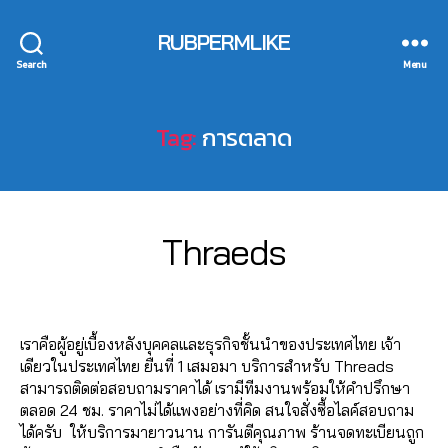
r
ก
C
n
า
0
RUBPERMLIKE
h
e
ร
6
al
Search
Menu
t
ต
2
e
m
ล
6
e
a
า
4
,
Tag:
การตลาด
r
ด
6
in
k
,
5
t
e
เ
6
e
1
ti
พิ่
1
r
3
0
n
ม
4
n
B
/
Categories
T
Thraeds
6
g
ค
,
H
e
0
y
2
s
R
อ
A
t
7
a
6
e
E
Post
Post
ม
n
m
d
/
4
A
r
author
date
เ
u
D
a
m
2
6
vi
ม้
S
c
เราคือผู้อยู่เบื้องหลังบุคคลและธุรกิจชั้นนำของประเทศไทย เจ้า
r
in
0
5
c
น
h
เดียวในประเทศไทย ยืนที่ 1 เสมอมา บริการสำหรับ Threads
k
2
6
e
ท์
it
สามารถติดต่อสอบถามราคาได้ เรามีทีมงานพร้อมให้คำปรึกษา
e
3
1
,
เ
C
ตลอด 24 ชม. ราคาไม่ได้แพงอย่างที่คิด สนใจสั่งซื้อไลค์สอบถาม
ti
4
,
Li
ท
h
ได้ครับ ให้บริการมายาวนาน การันตีคุณภาพ ร้านจดทะเบียนถูก
n
A
k